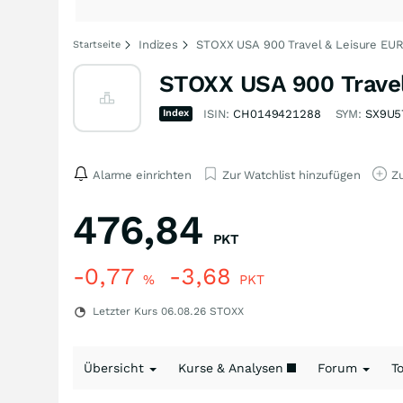
Indizes
STOXX USA 900 Travel & Leisure EUR 
Startseite
STOXX USA 900 Travel 
Index
ISIN:
CH0149421288
SYM:
SX9U5
Alarme einrichten
Zur Watchlist hinzufügen
Zu
476,84
PKT
-0,77
-3,68
%
PKT
Letzter Kurs
06.08.26
STOXX
Übersicht
Kurse & Analysen
Forum
T