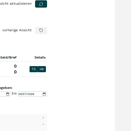
sicht aktualisieren
vorherige Ansicht
 Geld/Brief
Details
0
TS
HK
0
ngeben:
bis
-
-