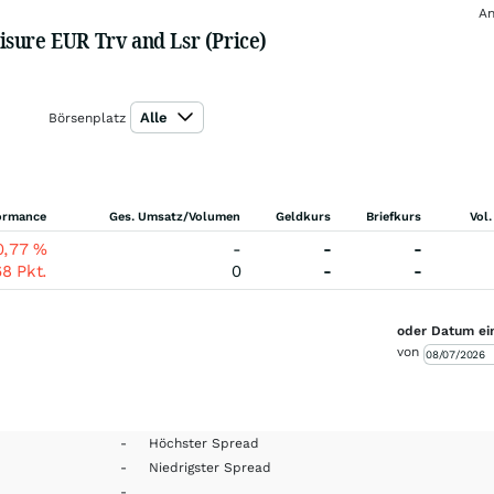
An
sure EUR Trv and Lsr (Price)
Alle
Börsenplatz
ormance
Ges. Umsatz/Volumen
Geldkurs
Briefkurs
Vol.
0,77
%
-
-
-
68
Pkt.
0
-
-
oder Datum ei
von
-
Höchster Spread
-
Niedrigster Spread
-