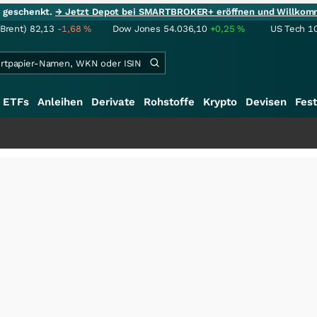
ie geschenkt.
→ Jetzt Depot bei SMARTBROKER+ eröffnen und Willkom
(Brent)
82,13
-1,68
%
Dow Jones
54.036,10
+0,25
%
US Tech 1
ETFs
Anleihen
Derivate
Rohstoffe
Krypto
Devisen
Fest