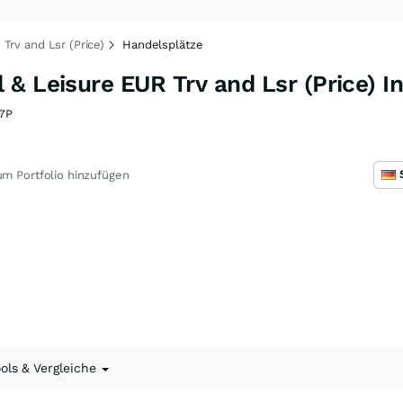
Trv and Lsr (Price)
Handelsplätze
& Leisure EUR Trv and Lsr (Price) I
7P
m Portfolio hinzufügen
ools & Vergleiche