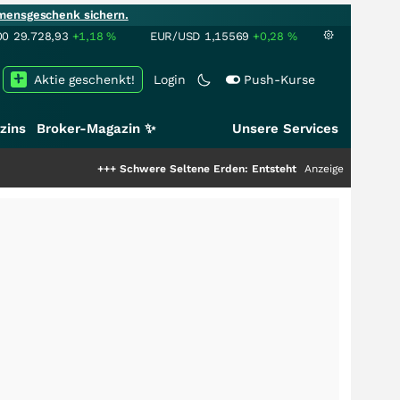
mensgeschenk sichern.
00
29.728,93
+1,18
%
EUR/USD
1,15569
+0,28
%
Aktie geschenkt!
Login
Push-Kurse
zins
Broker-Magazin ✨
Unsere Services
+++
Schwere Seltene Erden: Entsteht hier die nächste Milliard
Anzeige