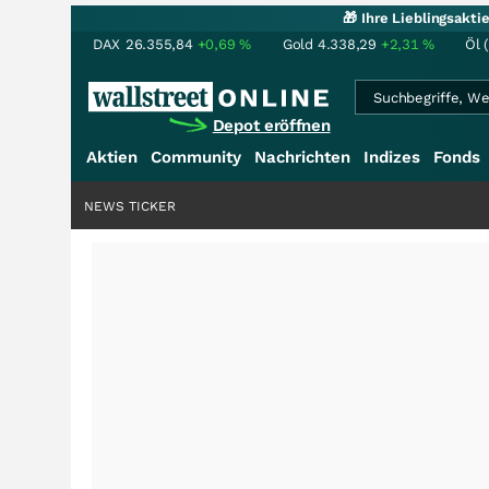
🎁 Ihre Lieblingsakt
DAX
26.355,84
+0,69
%
Gold
4.338,29
+2,31
%
Öl 
Depot eröffnen
Aktien
Community
Nachrichten
Indizes
Fonds
NEWS TICKER