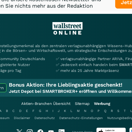
Jetz
n Sie nichts mehr aus der Redaktion
instellungsmerkmal als den zentralen verlagsunabhängigen Wissens-Hub 
 in die Börsen- und Wirtschaftswelt, um strategische Entscheidungen zu
Community Deutschlands
✅ verlagsunabhängige Partner ARIVA, Fi
gistrierte Nutzer
✅ Jederzeit einfach handeln beim
SMART
räge pro Tag
✅ mehr als 25 Jahre Marktpräsenz
Bonus Aktion:
Ihre Lieblingsaktie geschenkt!
rn
Jetzt Depot bei SMARTBROKER+ eröffnen und Willkommen
Aktien-Branchen Übersicht
Sitemap
Werbung
A
B
C
D
E
F
G
H
I
J
K
L
M
N
O
P
Q
R
S
T
essum
Disclaimer
Datenschutz
Datenschutz-Einstellungen
Nutzungsbedin