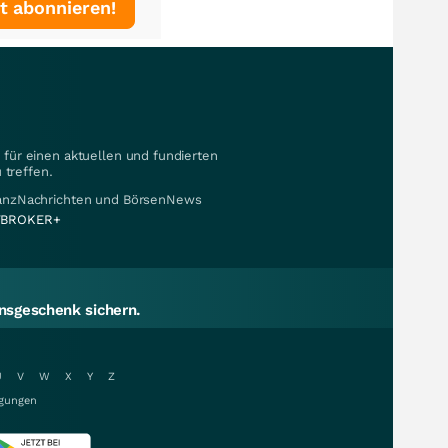
t abonnieren!
für einen aktuellen und fundierten
 treffen.
nanzNachrichten und BörsenNews
BROKER+
sgeschenk sichern.
U
V
W
X
Y
Z
gungen