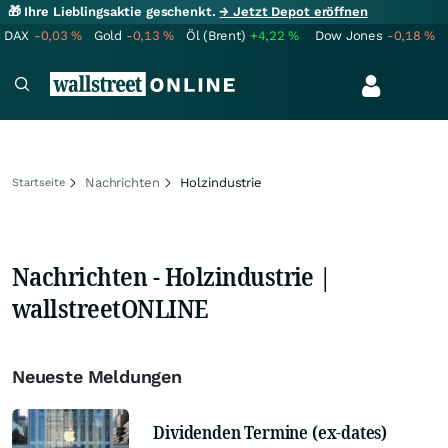
🎁 Ihre Lieblingsaktie geschenkt.
→ Jetzt Depot eröffnen
DAX
-0,03
%
Gold
-0,13
%
Öl (Brent)
+4,22
%
Dow Jones
-0,18
%
Nachrichten
Holzindustrie
Startseite
Nachrichten - Holzindustrie |
wallstreetONLINE
Neueste Meldungen
Dividenden Termine (ex-dates)