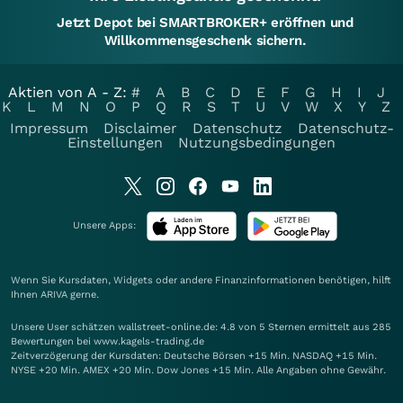
Jetzt Depot bei SMARTBROKER+ eröffnen und
Willkommensgeschenk sichern.
Aktien von A - Z:
#
A
B
C
D
E
F
G
H
I
J
K
L
M
N
O
P
Q
R
S
T
U
V
W
X
Y
Z
Impressum
Disclaimer
Datenschutz
Datenschutz-
Einstellungen
Nutzungsbedingungen
Unsere Apps:
Wenn Sie Kursdaten, Widgets oder andere Finanzinformationen benötigen, hilft
Ihnen
ARIVA
gerne.
Unsere User schätzen wallstreet-online.de: 4.8 von 5 Sternen ermittelt aus 285
Bewertungen bei www.kagels-trading.de
Zeitverzögerung der Kursdaten: Deutsche Börsen +15 Min. NASDAQ +15 Min.
NYSE +20 Min. AMEX +20 Min. Dow Jones +15 Min. Alle Angaben ohne Gewähr.