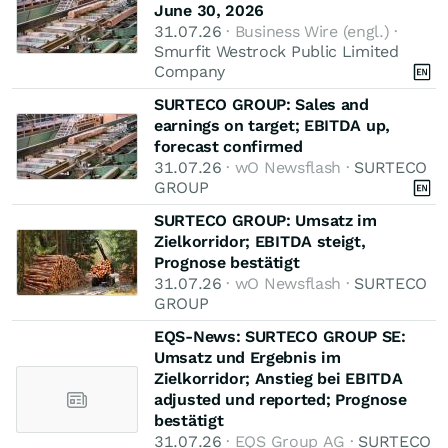
June 30, 2026
31.07.26
· Business Wire (engl.) ·
Smurfit Westrock Public Limited
Company
SURTECO GROUP: Sales and
earnings on target; EBITDA up,
forecast confirmed
31.07.26
· wO Newsflash ·
SURTECO
GROUP
SURTECO GROUP: Umsatz im
Zielkorridor; EBITDA steigt,
Prognose bestätigt
31.07.26
· wO Newsflash ·
SURTECO
GROUP
EQS-News: SURTECO GROUP SE:
Umsatz und Ergebnis im
Zielkorridor; Anstieg bei EBITDA
adjusted und reported; Prognose
bestätigt
31.07.26
· EQS Group AG ·
SURTECO