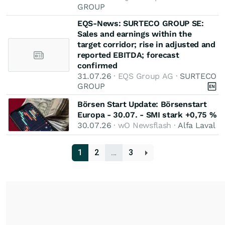
GROUP
EQS-News: SURTECO GROUP SE:
Sales and earnings within the
target corridor; rise in adjusted and
reported EBITDA; forecast
confirmed
31.07.26
· EQS Group AG ·
SURTECO
GROUP
Börsen Start Update: Börsenstart
Europa - 30.07. - SMI stark +0,75 %
30.07.26
· wO Newsflash ·
Alfa Laval
1
2
…
3