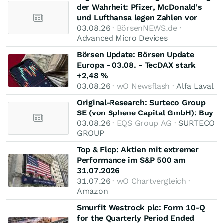
der Wahrheit: Pfizer, McDonald's
und Lufthansa legen Zahlen vor
03.08.26
· BörsenNEWS.de ·
Advanced Micro Devices
Börsen Update: Börsen Update
Europa - 03.08. - TecDAX stark
+2,48 %
03.08.26
· wO Newsflash ·
Alfa Laval
Original-Research: Surteco Group
SE (von Sphene Capital GmbH): Buy
03.08.26
· EQS Group AG ·
SURTECO
GROUP
Top & Flop: Aktien mit extremer
Performance im S&P 500 am
31.07.2026
31.07.26
· wO Chartvergleich ·
Amazon
Smurfit Westrock plc: Form 10-Q
for the Quarterly Period Ended