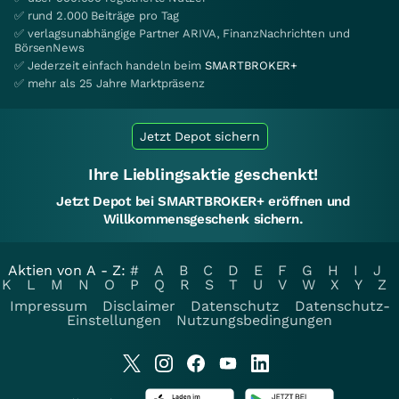
✅ rund 2.000 Beiträge pro Tag
✅ verlagsunabhängige Partner ARIVA, FinanzNachrichten und
BörsenNews
✅ Jederzeit einfach handeln beim
SMARTBROKER+
✅ mehr als 25 Jahre Marktpräsenz
Jetzt Depot sichern
Ihre Lieblingsaktie geschenkt!
Jetzt Depot bei SMARTBROKER+ eröffnen und
Willkommensgeschenk sichern.
Aktien von A - Z:
#
A
B
C
D
E
F
G
H
I
J
K
L
M
N
O
P
Q
R
S
T
U
V
W
X
Y
Z
Impressum
Disclaimer
Datenschutz
Datenschutz-
Einstellungen
Nutzungsbedingungen