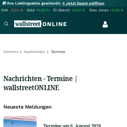
🎁 Ihre Lieblingsaktie geschenkt.
→ Jetzt Depot eröffnen
DAX
-0,51
%
Gold
+0,02
%
Öl (Brent)
+0,82
%
Dow Jones
+0,46
%
Nachrichten
Termine
Startseite
Nachrichten - Termine |
wallstreetONLINE
Neueste Meldungen
Termine am 6. August 2026