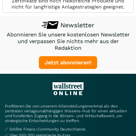
Zertifikate sind hoch risikoreiche Produkte und
nicht für langfristige Anlagestrategien geeignet.
Newsletter
Abonnieren Sie unsere kostenlosen Newsletter
und verpassen Sie nichts mehr aus der
Redaktion
Jetzt abonnieren!
Profitieren Sie von unserem Alleinstellungsmerkmal als den
zentralen verlagsunabhängigen Wissens-Hub für einen aktuellen
und fundierten Zugang in die Börsen- und Wirtschaftswelt, um
strategische Entscheidungen zu treffen.
✅ Größte Finanz-Community Deutschlands
✅ über 550.000 registrierte Nutzer