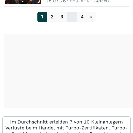
28.07.26
· dpa-AFX ·
Weizen
1
2
3
…
4
Im Durchschnitt erleiden 7 von 10 Kleinanlegern
Verluste beim Handel mit Turbo-Zertifikaten. Turbo-