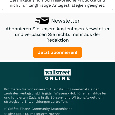
Zertifikate sind hoch risikoreiche Produkte und
nicht für langfristige Anlagestrategien geeignet.
Newsletter
Abonnieren Sie unsere kostenlosen Newsletter
und verpassen Sie nichts mehr aus der
Redaktion
Jetzt abonnieren!
Profitieren Sie von unserem Alleinstellungsmerkmal als den
zentralen verlagsunabhängigen Wissens-Hub für einen aktuellen
und fundierten Zugang in die Börsen- und Wirtschaftswelt, um
strategische Entscheidungen zu treffen.
✅ Größte Finanz-Community Deutschlands
✅ über 550.000 registrierte Nutzer