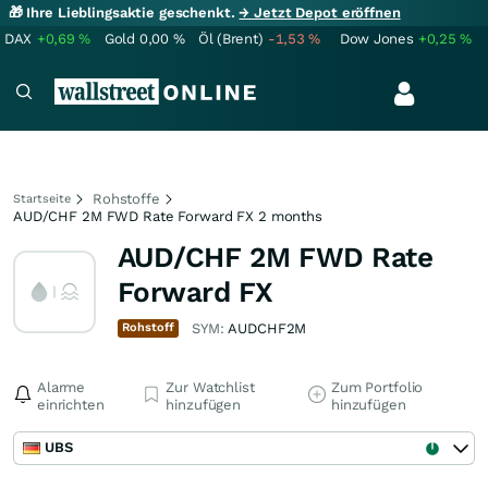
🎁 Ihre Lieblingsaktie geschenkt.
→ Jetzt Depot eröffnen
DAX
+0,69
%
Gold
0,00
%
Öl (Brent)
-1,53
%
Dow Jones
+0,25
%
Rohstoffe
Startseite
AUD/CHF 2M FWD Rate Forward FX 2 months
AUD/CHF 2M FWD Rate
Forward FX
Rohstoff
SYM:
AUDCHF2M
Alarme
Zur Watchlist
Zum Portfolio
einrichten
hinzufügen
hinzufügen
UBS