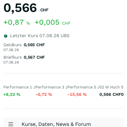
0,566
CHF
+0,87
+0,005
%
CHF
Letzter Kurs
07.08.26
UBS
Geldkurs
0,565
CHF
07.08.26
Briefkurs
0,567
CHF
07.08.26
Performance 1 J
Performance 3 J
Performance 5 J
52 W Hoch
52 
+8,22
%
-0,72
%
-15,56
%
0,566
CHF
0,
Kurse, Daten, News & Forum