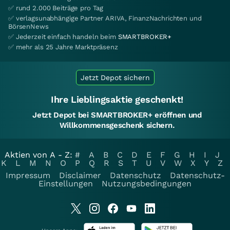
✅ rund 2.000 Beiträge pro Tag
✅ verlagsunabhängige Partner ARIVA, FinanzNachrichten und
BörsenNews
✅ Jederzeit einfach handeln beim
SMARTBROKER+
✅ mehr als 25 Jahre Marktpräsenz
Jetzt Depot sichern
Ihre Lieblingsaktie geschenkt!
Jetzt Depot bei SMARTBROKER+ eröffnen und
Willkommensgeschenk sichern.
Aktien von A - Z:
#
A
B
C
D
E
F
G
H
I
J
K
L
M
N
O
P
Q
R
S
T
U
V
W
X
Y
Z
Impressum
Disclaimer
Datenschutz
Datenschutz-
Einstellungen
Nutzungsbedingungen