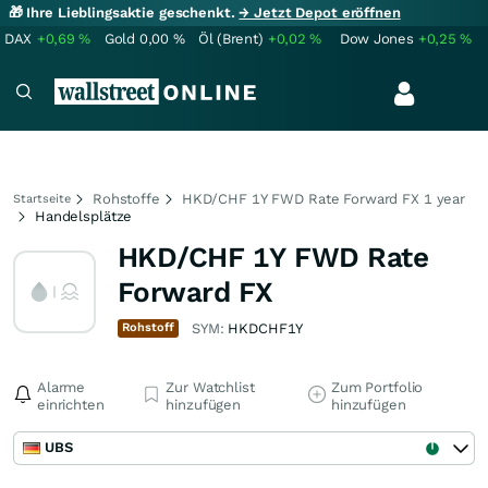
🎁 Ihre Lieblingsaktie geschenkt.
→ Jetzt Depot eröffnen
DAX
+0,69
%
Gold
0,00
%
Öl (Brent)
+0,02
%
Dow Jones
+0,25
%
Rohstoffe
HKD/CHF 1Y FWD Rate Forward FX 1 year
Startseite
Handelsplätze
HKD/CHF 1Y FWD Rate
Forward FX
Rohstoff
SYM:
HKDCHF1Y
Alarme
Zur Watchlist
Zum Portfolio
einrichten
hinzufügen
hinzufügen
UBS