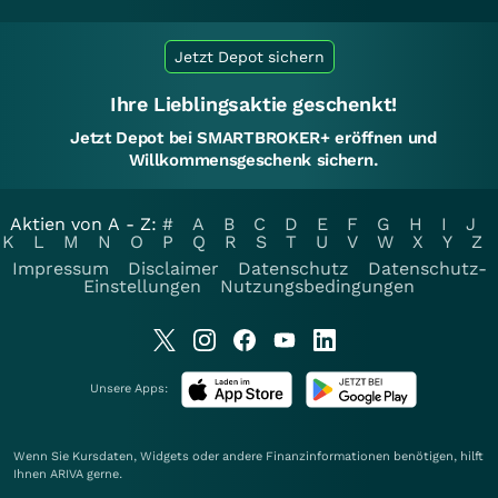
Jetzt Depot sichern
Ihre Lieblingsaktie geschenkt!
Jetzt Depot bei SMARTBROKER+ eröffnen und
Willkommensgeschenk sichern.
Aktien von A - Z:
#
A
B
C
D
E
F
G
H
I
J
K
L
M
N
O
P
Q
R
S
T
U
V
W
X
Y
Z
Impressum
Disclaimer
Datenschutz
Datenschutz-
Einstellungen
Nutzungsbedingungen
Unsere Apps:
Wenn Sie Kursdaten, Widgets oder andere Finanzinformationen benötigen, hilft
Ihnen
ARIVA
gerne.