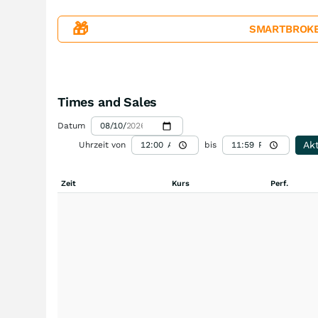
🎁
SMARTBROKER+
Times and Sales
Datum
Akt
Uhrzeit von
bis
Zeit
Kurs
Perf.