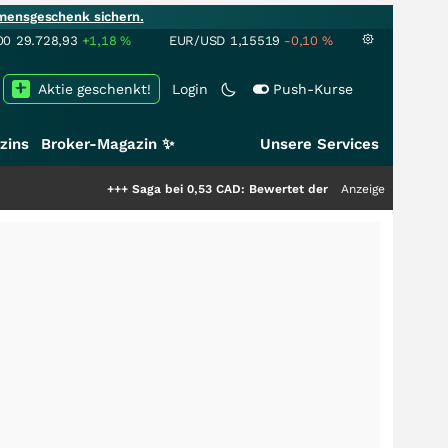
mensgeschenk sichern.
00
29.728,93
+1,18
%
EUR/USD
1,15519
-0,10
%
Aktie geschenkt!
Login
Push-Kurse
zins
Broker-Magazin ✨
Unsere Services
+++
Saga bei 0,53 CAD: Bewertet der Markt noch immer nur die 
Anzeige