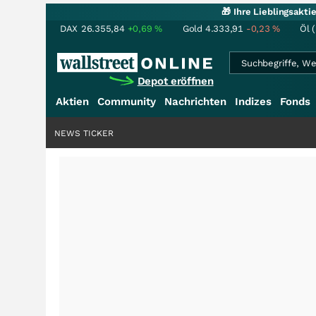
🎁 Ihre Lieblingsakt
DAX
26.355,84
+0,69
%
Gold
4.333,91
-0,23
%
Öl 
Depot eröffnen
Aktien
Community
Nachrichten
Indizes
Fonds
NEWS TICKER