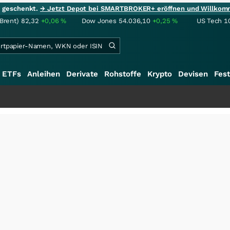
ie geschenkt.
→ Jetzt Depot bei SMARTBROKER+ eröffnen und Willkom
(Brent)
82,32
+0,06
%
Dow Jones
54.036,10
+0,25
%
US Tech 1
ETFs
Anleihen
Derivate
Rohstoffe
Krypto
Devisen
Fest