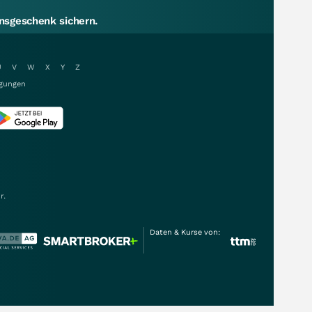
sgeschenk sichern.
U
V
W
X
Y
Z
gungen
r.
Daten & Kurse von: