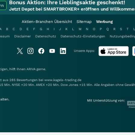
Bonus Aktion:
Ihre Lieblingsaktie geschenkt!
rn
Jetzt Depot bei SMARTBROKER+ eröffnen und Willkommen
Aktien-Branchen Übersicht
Sitemap
Werbung
A
B
C
D
E
F
G
H
I
J
K
L
M
N
O
P
Q
R
S
T
essum
Disclaimer
Datenschutz
Datenschutz-Einstellungen
Nutzungsbedin
Unsere Apps:
gen, hilft Ihnen
ARIVA
gerne.
elt aus 285 Bewertungen bei www.kagels-trading.de
15 Min. NYSE +20 Min. AMEX +20 Min. Dow Jones +15 Min. Alle Angaben ohne Gewäh
alten.
Mit Unterstützung von: