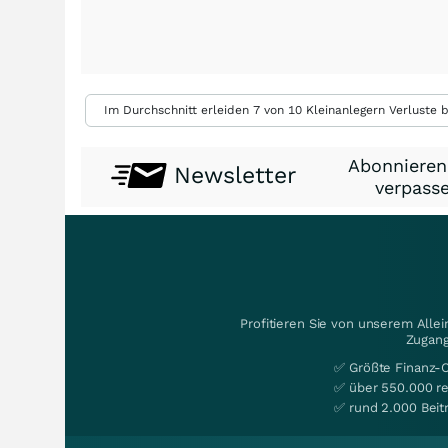
Im Durchschnitt erleiden 7 von 10 Kleinanlegern Verluste b
Abonnieren
Newsletter
verpasse
Profitieren Sie von unserem Alle
Zugang
✅ Größte Finanz-
✅ über 550.000 re
✅ rund 2.000 Beit