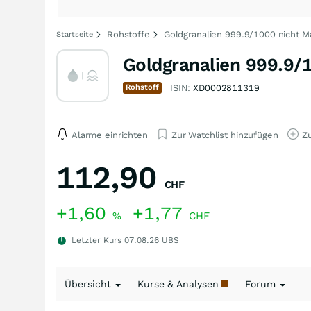
Rohstoffe
Goldgranalien 999.9/1000 nicht 
Startseite
Goldgranalien 999.9
Rohstoff
ISIN:
XD0002811319
Alarme einrichten
Zur Watchlist hinzufügen
Zu
112,90
CHF
+1,60
+1,77
%
CHF
Letzter Kurs
07.08.26
UBS
Übersicht
Kurse & Analysen
Forum