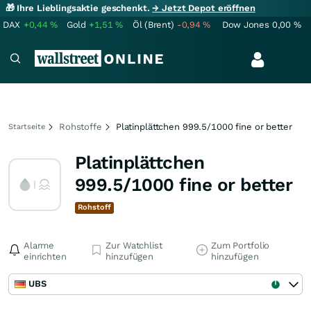
🎁 Ihre Lieblingsaktie geschenkt.
→ Jetzt Depot eröffnen
DAX
+0,44
%
Gold
+1,51
%
Öl (Brent)
-0,94
%
Dow Jones
0,00
%
Rohstoffe
Platinplättchen 999.5/1000 fine or better
Startseite
Platinplättchen
999.5/1000 fine or better
Rohstoff
Alarme
Zur Watchlist
Zum Portfolio
einrichten
hinzufügen
hinzufügen
UBS