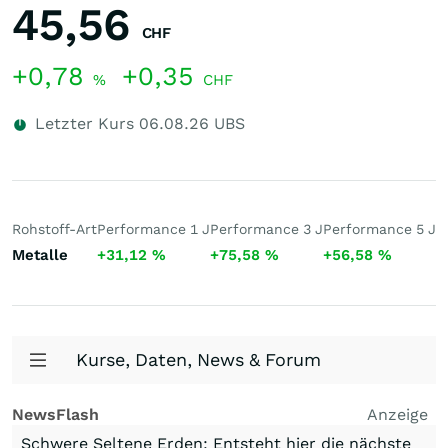
45,56
CHF
+0,78
+0,35
%
CHF
Letzter Kurs
06.08.26
UBS
Rohstoff-Art
Performance 1 J
Performance 3 J
Performance 5 J
5
Metalle
+31,12
%
+75,58
%
+56,58
%
7
Kurse, Daten, News & Forum
NewsFlash
Anzeige
Schwere Seltene Erden: Entsteht hier die nächste