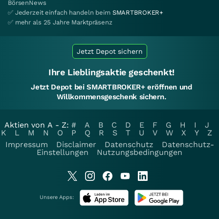
BörsenNews
✅ Jederzeit einfach handeln beim
SMARTBROKER+
✅ mehr als 25 Jahre Marktpräsenz
Jetzt Depot sichern
Ihre Lieblingsaktie geschenkt!
Jetzt Depot bei SMARTBROKER+ eröffnen und
Willkommensgeschenk sichern.
Aktien von A - Z:
#
A
B
C
D
E
F
G
H
I
J
K
L
M
N
O
P
Q
R
S
T
U
V
W
X
Y
Z
Impressum
Disclaimer
Datenschutz
Datenschutz-
Einstellungen
Nutzungsbedingungen
Unsere Apps: