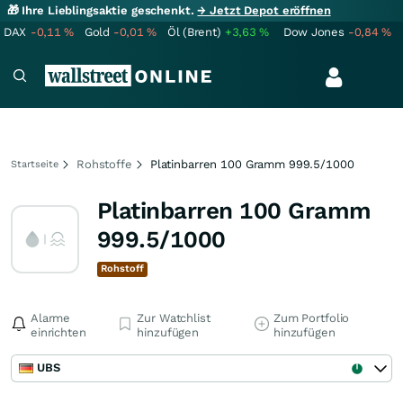
🎁 Ihre Lieblingsaktie geschenkt.
→ Jetzt Depot eröffnen
DAX
-0,11
%
Gold
-0,01
%
Öl (Brent)
+3,63
%
Dow Jones
-0,84
%
Rohstoffe
Platinbarren 100 Gramm 999.5/1000
Startseite
Platinbarren 100 Gramm
999.5/1000
Rohstoff
Alarme
Zur Watchlist
Zum Portfolio
einrichten
hinzufügen
hinzufügen
UBS