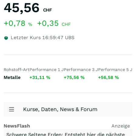
45,56
CHF
+0,78
+0,35
%
CHF
Letzter Kurs
16:59:47
UBS
Rohstoff-Art
Performance 1 J
Performance 3 J
Performance 5 J
5
Metalle
+31,11
%
+75,56
%
+56,58
%
7
Kurse, Daten, News & Forum
NewsFlash
Anzeige
Schwere Seltene Erden: Entsteht hier die nächste