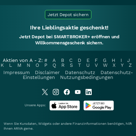
Jetzt Depot sichern
Ihre Lieblingsaktie geschenkt!
Jetzt Depot bei SMARTBROKER+ eröffnen und
Willkommensgeschenk sichern.
Aktien von A - Z:
#
A
B
C
D
E
F
G
H
I
J
K
L
M
N
O
P
Q
R
S
T
U
V
W
X
Y
Z
Impressum
Disclaimer
Datenschutz
Datenschutz-
Einstellungen
Nutzungsbedingungen
Unsere Apps:
Wenn Sie Kursdaten, Widgets oder andere Finanzinformationen benötigen, hilft
Ihnen
ARIVA
gerne.