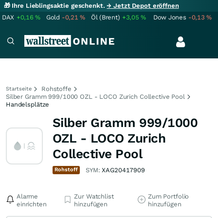
🎁 Ihre Lieblingsaktie geschenkt.
→ Jetzt Depot eröffnen
DAX
+0,16
%
Gold
-0,21
%
Öl (Brent)
+3,05
%
Dow Jones
-0,13
%
Rohstoffe
Startseite
Silber Gramm 999/1000 OZL - LOCO Zurich Collective Pool
Handelsplätze
Silber Gramm 999/1000
OZL - LOCO Zurich
Collective Pool
Rohstoff
SYM:
XAG20417909
Alarme
Zur Watchlist
Zum Portfolio
einrichten
hinzufügen
hinzufügen