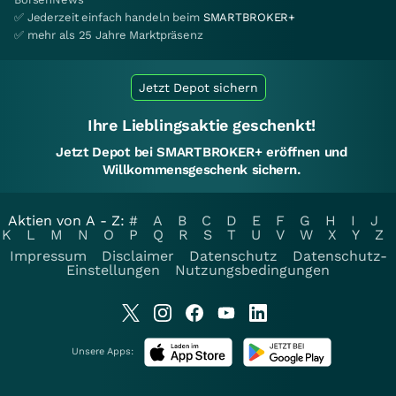
✅ Jederzeit einfach handeln beim
SMARTBROKER+
✅ mehr als 25 Jahre Marktpräsenz
Jetzt Depot sichern
Ihre Lieblingsaktie geschenkt!
Jetzt Depot bei SMARTBROKER+ eröffnen und
Willkommensgeschenk sichern.
Aktien von A - Z:
#
A
B
C
D
E
F
G
H
I
J
K
L
M
N
O
P
Q
R
S
T
U
V
W
X
Y
Z
Impressum
Disclaimer
Datenschutz
Datenschutz-
Einstellungen
Nutzungsbedingungen
Unsere Apps: