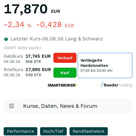
17,870
EUR
-2,34
-0,428
%
EUR
Letzter Kurs
06.08.26
Lang & Schwarz
ASMPT Aktie kaufen
Geldkurs
17,745
EUR
Verkauf
Verlängerte
06.08.26
549
STK
Handelszeiten
Briefkurs
17,995
EUR
07:30 bis 23:00 Uhr
Kauf
06.08.26
549
STK
Kurse, Daten, News & Forum
Performance
Hoch/Tief
Renditedreieck