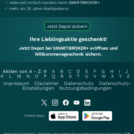
✅ Jederzeit einfach handeln beim
SMARTBROKER+
✅ mehr als 25 Jahre Marktpräsenz
Jetzt Depot sichern
Ihre Lieblingsaktie geschenkt!
Jetzt Depot bei SMARTBROKER+ eröffnen und
Willkommensgeschenk sichern.
Aktien von A - Z:
#
A
B
C
D
E
F
G
H
I
J
K
L
M
N
O
P
Q
R
S
T
U
V
W
X
Y
Z
Impressum
Disclaimer
Datenschutz
Datenschutz-
Einstellungen
Nutzungsbedingungen
Unsere Apps:
Wenn Sie Kursdaten, Widgets oder andere Finanzinformationen benötigen, hilft