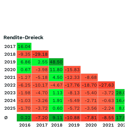
Rendite-Dreieck
2017
16.04
2018
-9.35
-29.18
2019
6.86
2.55
48.50
2020
0.67
-3.98
11.80
-15.83
2021
-1.27
-5.18
4.50
-12.33
-8.68
2022
-6.25
-10.17
-4.67
-17.76
-18.70
-27.63
2023
-1.98
-4.70
1.13
-8.13
-5.40
-3.72
28.0
2024
-1.03
-3.26
1.91
-5.49
-2.71
-0.63
16.4
2025
-1.70
-3.72
0.60
-5.72
-3.56
-2.24
8.0
Ø
0.22
-7.20
9.11
-10.88
-7.81
-8.55
17.5
2016
2017
2018
2019
2020
2021
202