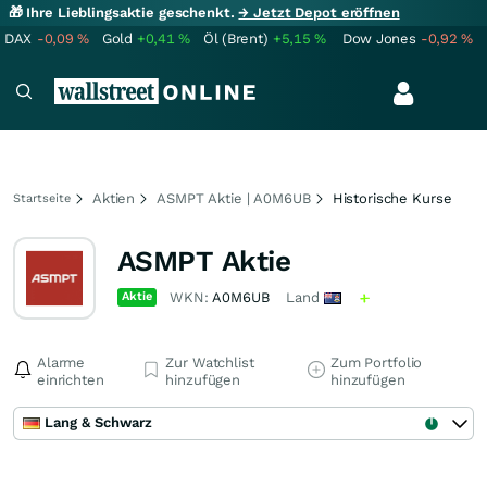
🎁 Ihre Lieblingsaktie geschenkt.
→ Jetzt Depot eröffnen
DAX
-0,09
%
Gold
+0,41
%
Öl (Brent)
+5,15
%
Dow Jones
-0,92
%
Aktien
ASMPT Aktie | A0M6UB
Historische Kurse
Startseite
ASMPT Aktie
Aktie
WKN:
A0M6UB
Land
Alarme
Zur Watchlist
Zum Portfolio
einrichten
hinzufügen
hinzufügen
Lang & Schwarz