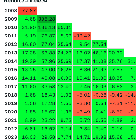
Rendite-Dreieck
2008
-77.87
2009
4.68
395.28
2010
21.90
186.13
65.31
2011
5.19
76.87
5.69
-32.42
2012
16.80
77.04
25.64
9.54
77.54
2013
17.38
63.88
24.29
13.02
46.16
20.32
2014
19.29
57.96
25.69
17.37
41.08
25.76
31.4
2015
13.25
43.00
16.26
8.36
21.93
7.57
1.7
2016
14.11
40.08
16.96
10.41
21.80
10.85
7.8
2017
11.60
33.58
13.40
7.45
16.09
6.63
3.4
2018
1.68
18.43
1.02
-5.01
-0.28
-9.42
-14.4
2019
2.06
17.28
1.55
-3.80
0.54
-7.31
-11.2
2020
1.85
15.67
1.35
-3.49
0.41
-6.50
-9.8
2021
8.99
23.22
9.73
5.72
10.55
4.89
3.1
2022
6.81
19.52
7.14
3.34
7.40
2.14
0.3
2023
16.03
29.58
17.74
14.71
19.88
15.68
15.2