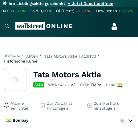
🎁 Ihre Lieblingsaktie geschenkt.
→ Jetzt Depot eröffnen
DAX
+0,69
%
Gold
0,00
%
Öl (Brent)
-1,53
%
Dow Jones
+0,25
%
Aktien
Tata Motors Aktie | A1JHV3
Startseite
Historische Kurse
Tata Motors Aktie
Aktie
WKN:
A1JHV3
SYM:
TMPV
Land
Alarme
Zur Watchlist
Zum Portfolio
einrichten
hinzufügen
hinzufügen
Bombay