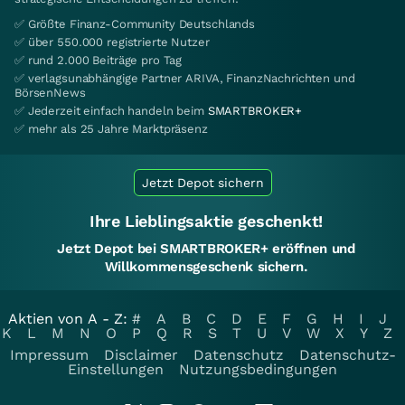
✅ Größte Finanz-Community Deutschlands
✅ über 550.000 registrierte Nutzer
✅ rund 2.000 Beiträge pro Tag
✅ verlagsunabhängige Partner ARIVA, FinanzNachrichten und
BörsenNews
✅ Jederzeit einfach handeln beim
SMARTBROKER+
✅ mehr als 25 Jahre Marktpräsenz
Jetzt Depot sichern
Ihre Lieblingsaktie geschenkt!
Jetzt Depot bei SMARTBROKER+ eröffnen und
Willkommensgeschenk sichern.
Aktien von A - Z:
#
A
B
C
D
E
F
G
H
I
J
K
L
M
N
O
P
Q
R
S
T
U
V
W
X
Y
Z
Impressum
Disclaimer
Datenschutz
Datenschutz-
Einstellungen
Nutzungsbedingungen