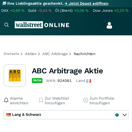
🎁 Ihre Lieblingsaktie geschenkt.
→ Jetzt Depot eröffnen
DAX
+0,69
%
Gold
-0,43
%
Öl (Brent)
+0,06
%
Dow Jones
+0,25
%
Aktien
ABC Arbitrage
Nachrichten
Startseite
ABC Arbitrage Aktie
Aktie
WKN:
924061
Land
Alarme
Zur Watchlist
Zum Portfolio
einrichten
hinzufügen
hinzufügen
Lang & Schwarz