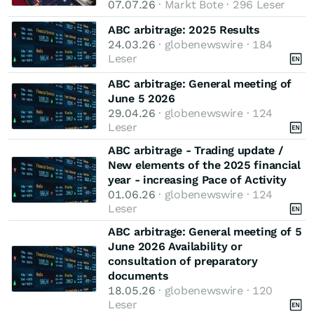
07.07.26
· Markt Bote · 296 Leser
ABC arbitrage: 2025 Results
24.03.26
· globenewswire · 184
Leser
ABC arbitrage: General meeting of
June 5 2026
29.04.26
· globenewswire · 124
Leser
ABC arbitrage - Trading update /
New elements of the 2025 financial
year - increasing Pace of Activity
01.06.26
· globenewswire · 124
Leser
ABC arbitrage: General meeting of 5
June 2026 Availability or
consultation of preparatory
documents
18.05.26
· globenewswire · 120
Leser