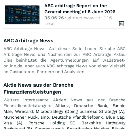
ABC arbitrage Report on the
General meeting of 5 June 2026
05.06.26
· globenewswire · 116
Leser
ABC Arbitrage News
ABC Arbitrage News: Auf dieser Seite finden Sie alle ABC
Arbitrage News und Nachrichten zur ABC Arbitrage Aktie.
Dies beinhaltet die Agenturmeldungen auf wallstreet-
online.de, aber auch ABC Arbitrage News von einer Vielzahl
an Gastautoren, Partnern und Analysten.
Aktie News aus der Branche
Finanzdienstleistungen
Weitere interessante Aktien News aus der Branche
Finanzdienstleistungen:
Allianz
,
Deutsche Bank
,
Fannie
Mae
,
Wirecard
,
Microstrategy (Doing business Strategy) (A)
,
Münchener Rück
,
sino
,
Deutsche Pfandbriefbank
,
Blue Cap
,
Visa (A)
,
Porsche Holding SE
,
Berkshire Hathaway
Registered (B)
,
Commerzbank
,
Smartbroker Holding
,
Bitcoin