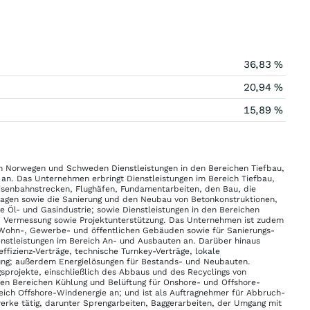
36,83 %
20,94 %
15,89 %
in Norwegen und Schweden Dienstleistungen in den Bereichen Tiefbau,
n. Das Unternehmen erbringt Dienstleistungen im Bereich Tiefbau,
Eisenbahnstrecken, Flughäfen, Fundamentarbeiten, den Bau, die
lagen sowie die Sanierung und den Neubau von Betonkonstruktionen,
 Öl- und Gasindustrie; sowie Dienstleistungen in den Bereichen
 Vermessung sowie Projektunterstützung. Das Unternehmen ist zudem
 Wohn-, Gewerbe- und öffentlichen Gebäuden sowie für Sanierungs-
enstleistungen im Bereich An- und Ausbauten an. Darüber hinaus
fizienz-Verträge, technische Turnkey-Verträge, lokale
ung; außerdem Energielösungen für Bestands- und Neubauten.
sprojekte, einschließlich des Abbaus und des Recyclings von
 den Bereichen Kühlung und Belüftung für Onshore- und Offshore-
reich Offshore-Windenergie an; und ist als Auftragnehmer für Abbruch-
rke tätig, darunter Sprengarbeiten, Baggerarbeiten, der Umgang mit