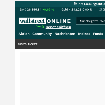
🎁 Ihre Lieblingsakt
DAX
26.355,84
+0,69
%
Gold
4.342,26
0,00
%
Öl (
Depot eröffnen
Aktien
Community
Nachrichten
Indizes
Fonds
NEWS TICKER