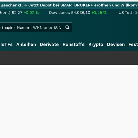
ie geschenkt.
→ Jetzt Depot bei SMARTBROKER+ eröffnen und Willkom
Brent)
82,27
+0,02
%
Dow Jones
54.036,10
+0,25
%
US Tech 1
ETFs
Anleihen
Derivate
Rohstoffe
Krypto
Devisen
Fest