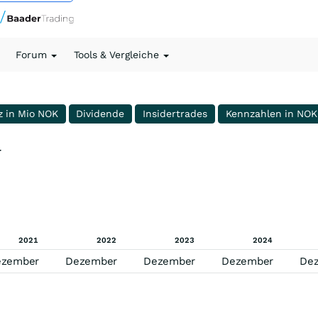
Forum
Tools & Vergleiche
z in Mio NOK
Dividende
Insidertrades
Kennzahlen in NOK
V
2021
2022
2023
2024
ezember
Dezember
Dezember
Dezember
De