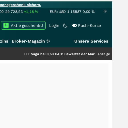
mensgeschenk sichern.
00
29.728,93
+1,18
%
EUR/USD
1,15587
0,00
%
Aktie geschenkt!
Login
Push-Kurse
zins
Broker-Magazin ✨
Unsere Services
+++
Saga bei 0,53 CAD: Bewertet der Markt noch immer nur die Hälfte de
Anzeige