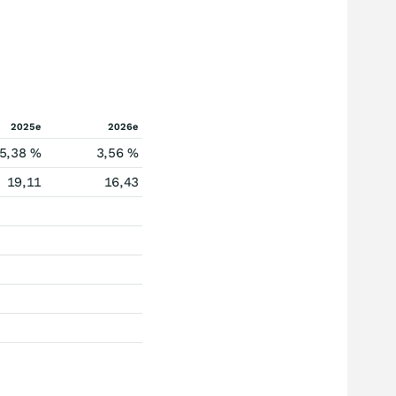
2025e
2026e
5,38 %
3,56 %
19,11
16,43