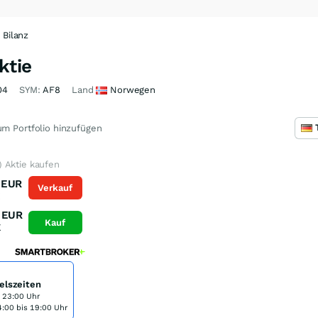
Bilanz
ktie
04
SYM:
AF8
Land
Norwegen
m Portfolio hinzufügen
 Aktie kaufen
EUR
Verkauf
K
EUR
Kauf
K
elszeiten
s 23:00 Uhr
:00 bis 19:00 Uhr