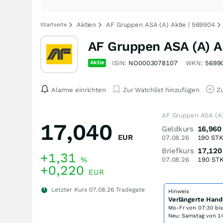
Aktien
AF Gruppen ASA (A) Aktie | 569904
Startseite
AF Gruppen ASA (A) A
Aktie
ISIN:
NO0003078107
WKN:
5699
Alarme einrichten
Zur Watchlist hinzufügen
Zu
AF Gruppen ASA (A)
17,040
Geldkurs
16,960
EUR
07.08.26
190
ST
Briefkurs
17,120
+1,31
%
07.08.26
190
ST
+0,220
EUR
Letzter Kurs
07.08.26
Tradegate
Hinweis
Verlängerte Hand
Mo-Fr von
07:30 bi
Neu: Samstag von 14