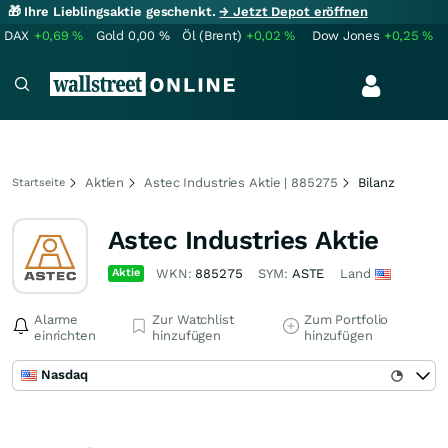
🎁 Ihre Lieblingsaktie geschenkt.
→ Jetzt Depot eröffnen
DAX
+0,69
%
Gold
0,00
%
Öl (Brent)
+0,02
%
Dow Jones
+0,25
%
Aktien
Astec Industries Aktie | 885275
Bilanz
Startseite
Astec Industries Aktie
Aktie
WKN:
885275
SYM:
ASTE
Land
Alarme
Zur Watchlist
Zum Portfolio
einrichten
hinzufügen
hinzufügen
Nasdaq