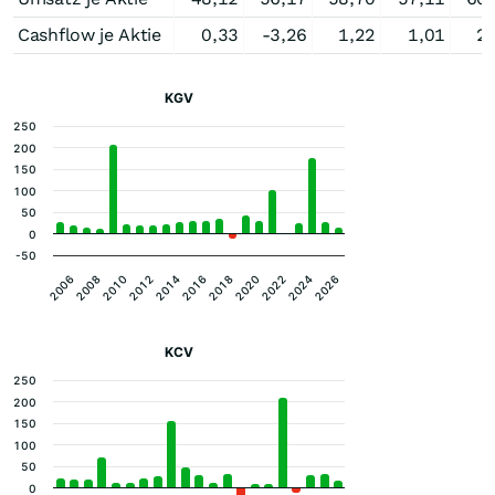
Cashflow je Aktie
0,33
-3,26
1,22
1,01
2
KGV
250
200
150
100
50
0
-50
2006
2008
2010
2012
2014
2016
2018
2020
2022
2024
2026
KCV
250
200
150
100
50
0