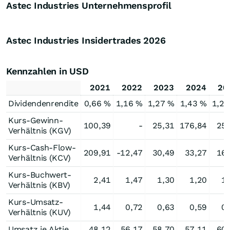
Astec Industries Unternehmensprofil
Astec Industries Insidertrades
2026
Kennzahlen in USD
2021
2022
2023
2024
20
Dividendenrendite
0,66 %
1,16 %
1,27 %
1,43 %
1,26
Kurs-Gewinn-
100,39
-
25,31
176,84
25,
Verhältnis (KGV)
Kurs-Cash-Flow-
209,91
-12,47
30,49
33,27
16,
Verhältnis (KCV)
Kurs-Buchwert-
2,41
1,47
1,30
1,20
1
Verhältnis (KBV)
Kurs-Umsatz-
1,44
0,72
0,63
0,59
0
Verhältnis (KUV)
Umsatz je Aktie
48,12
56,17
58,70
57,11
60,