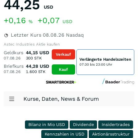
44,25
USD
+0,16
+0,07
%
USD
Letzter Kurs
08.08.26
Nasdaq
Astec Industries Aktie kaufen
Geldkurs
44,15
USD
Verkauf
07.08.26
300
STK
Verlängerte Handelszeiten
07:30 bis 23:00 Uhr
Briefkurs
44,28
USD
Kauf
07.08.26
1.600
STK
Kurse, Daten, News & Forum
Bilanz in Mio USD
Dividende
Insidertrades
Kennzahlen in USD
Aktionärsstruktur