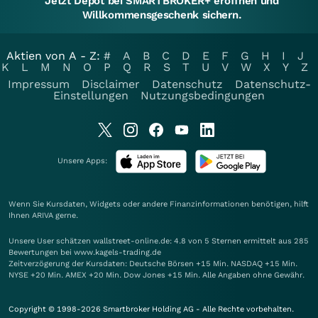
Jetzt Depot bei SMARTBROKER+ eröffnen und
Willkommensgeschenk sichern.
Aktien von A - Z:
#
A
B
C
D
E
F
G
H
I
J
K
L
M
N
O
P
Q
R
S
T
U
V
W
X
Y
Z
Impressum
Disclaimer
Datenschutz
Datenschutz-
Einstellungen
Nutzungsbedingungen
Unsere Apps:
Wenn Sie Kursdaten, Widgets oder andere Finanzinformationen benötigen, hilft
Ihnen
ARIVA
gerne.
Unsere User schätzen wallstreet-online.de: 4.8 von 5 Sternen ermittelt aus 285
Bewertungen bei www.kagels-trading.de
Zeitverzögerung der Kursdaten: Deutsche Börsen +15 Min. NASDAQ +15 Min.
NYSE +20 Min. AMEX +20 Min. Dow Jones +15 Min. Alle Angaben ohne Gewähr.
Copyright © 1998-2026 Smartbroker Holding AG - Alle Rechte vorbehalten.