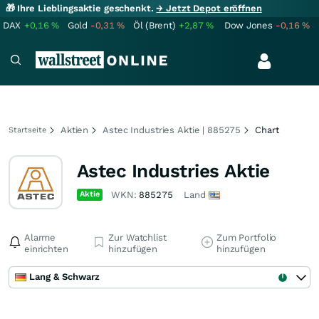
🎁 Ihre Lieblingsaktie geschenkt.
→ Jetzt Depot eröffnen
DAX
+0,16
%
Gold
-0,31
%
Öl (Brent)
+2,87
%
Dow Jones
-0,16
%
Aktien
Astec Industries Aktie | 885275
Chart
Startseite
Astec Industries Aktie
Aktie
WKN:
885275
Land
Alarme
Zur Watchlist
Zum Portfolio
einrichten
hinzufügen
hinzufügen
Lang & Schwarz