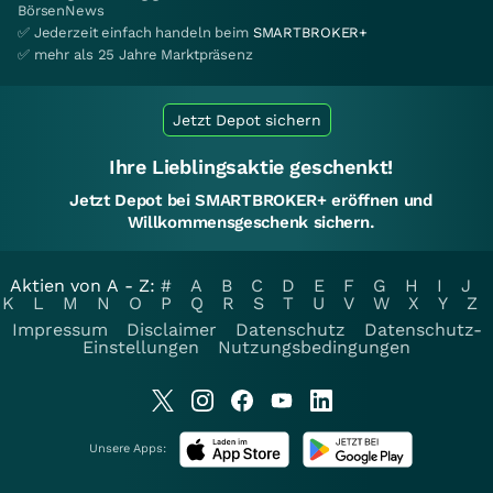
BörsenNews
✅ Jederzeit einfach handeln beim
SMARTBROKER+
✅ mehr als 25 Jahre Marktpräsenz
Jetzt Depot sichern
Ihre Lieblingsaktie geschenkt!
Jetzt Depot bei SMARTBROKER+ eröffnen und
Willkommensgeschenk sichern.
Aktien von A - Z:
#
A
B
C
D
E
F
G
H
I
J
K
L
M
N
O
P
Q
R
S
T
U
V
W
X
Y
Z
Impressum
Disclaimer
Datenschutz
Datenschutz-
Einstellungen
Nutzungsbedingungen
Unsere Apps: