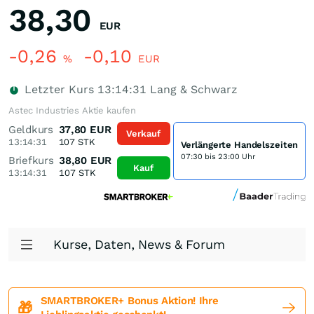
38,30
EUR
-0,26
-0,10
%
EUR
Letzter Kurs
13:14:31
Lang & Schwarz
Astec Industries Aktie kaufen
Geldkurs
37,80
EUR
Verkauf
13:14:31
107
STK
Verlängerte Handelszeiten
07:30 bis 23:00 Uhr
Briefkurs
38,80
EUR
Kauf
13:14:31
107
STK
Kurse, Daten, News & Forum
SMARTBROKER+ Bonus Aktion! Ihre
🎁