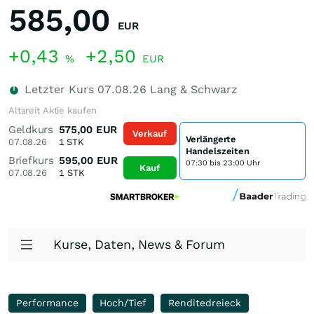
585,00
EUR
+0,43
+2,50
%
EUR
Letzter Kurs
07.08.26
Lang & Schwarz
Altareit Aktie kaufen
Geldkurs
575,00
EUR
Verkauf
Verlängerte
07.08.26
1
STK
Handelszeiten
Briefkurs
595,00
EUR
07:30 bis 23:00 Uhr
Kauf
07.08.26
1
STK
Kurse, Daten, News & Forum
Performance
Hoch/Tief
Renditedreieck