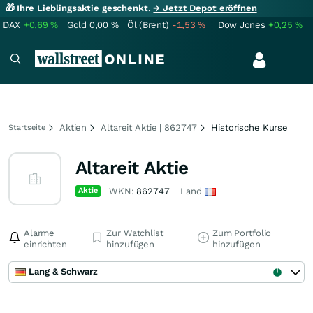
🎁 Ihre Lieblingsaktie geschenkt.
→ Jetzt Depot eröffnen
DAX
+0,69
%
Gold
0,00
%
Öl (Brent)
-1,53
%
Dow Jones
+0,25
%
Aktien
Altareit Aktie | 862747
Historische Kurse
Startseite
Altareit Aktie
Aktie
WKN:
862747
Land
Alarme
Zur Watchlist
Zum Portfolio
einrichten
hinzufügen
hinzufügen
Lang & Schwarz