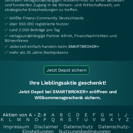
zentralen verlagsunabhängigen Wissens-Hub für einen aktuellen
und fundierten Zugang in die Börsen- und Wirtschaftswelt, um
strategische Entscheidungen zu treffen.
✅ Größte Finanz-Community Deutschlands
✅ über 550.000 registrierte Nutzer
✅ rund 2.000 Beiträge pro Tag
✅ verlagsunabhängige Partner ARIVA, FinanzNachrichten und
BörsenNews
✅ Jederzeit einfach handeln beim
SMARTBROKER+
✅ mehr als 25 Jahre Marktpräsenz
Jetzt Depot sichern
Ihre Lieblingsaktie geschenkt!
Jetzt Depot bei SMARTBROKER+ eröffnen und
Willkommensgeschenk sichern.
Aktien von A - Z:
#
A
B
C
D
E
F
G
H
I
J
K
L
M
N
O
P
Q
R
S
T
U
V
W
X
Y
Z
Impressum
Disclaimer
Datenschutz
Datenschutz-
Einstellungen
Nutzungsbedingungen