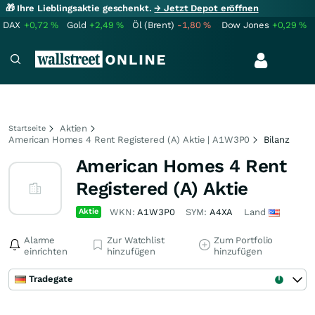
🎁 Ihre Lieblingsaktie geschenkt.
→ Jetzt Depot eröffnen
DAX
+0,72
%
Gold
+2,49
%
Öl (Brent)
-1,80
%
Dow Jones
+0,29
%
Aktien
Startseite
American Homes 4 Rent Registered (A) Aktie | A1W3P0
Bilanz
American Homes 4 Rent
Registered (A) Aktie
Aktie
WKN:
A1W3P0
SYM:
A4XA
Land
Alarme
Zur Watchlist
Zum Portfolio
einrichten
hinzufügen
hinzufügen
Tradegate