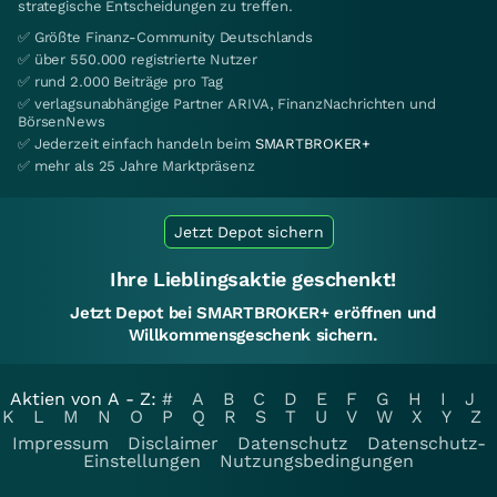
strategische Entscheidungen zu treffen.
✅ Größte Finanz-Community Deutschlands
✅ über 550.000 registrierte Nutzer
✅ rund 2.000 Beiträge pro Tag
✅ verlagsunabhängige Partner ARIVA, FinanzNachrichten und
BörsenNews
✅ Jederzeit einfach handeln beim
SMARTBROKER+
✅ mehr als 25 Jahre Marktpräsenz
Jetzt Depot sichern
Ihre Lieblingsaktie geschenkt!
Jetzt Depot bei SMARTBROKER+ eröffnen und
Willkommensgeschenk sichern.
Aktien von A - Z:
#
A
B
C
D
E
F
G
H
I
J
K
L
M
N
O
P
Q
R
S
T
U
V
W
X
Y
Z
Impressum
Disclaimer
Datenschutz
Datenschutz-
Einstellungen
Nutzungsbedingungen