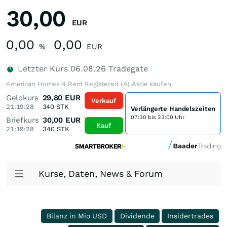
30,00
EUR
0,00
0,00
%
EUR
Letzter Kurs
06.08.26
Tradegate
American Homes 4 Rent Registered (A) Aktie kaufen
Geldkurs
29,80
EUR
Verkauf
21:19:28
340
STK
Verlängerte Handelszeiten
07:30 bis 23:00 Uhr
Briefkurs
30,00
EUR
Kauf
21:19:28
340
STK
Kurse, Daten, News & Forum
Bilanz in Mio USD
Dividende
Insidertrades