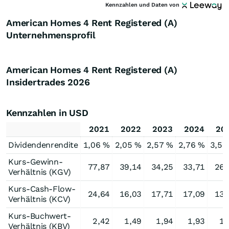
Kennzahlen und Daten von
American Homes 4 Rent Registered (A)
Unternehmensprofil
American Homes 4 Rent Registered (A)
Insidertrades
2026
Kennzahlen in USD
2021
2022
2023
2024
20
Dividendenrendite
1,06 %
2,05 %
2,57 %
2,76 %
3,53
Kurs-Gewinn-
77,87
39,14
34,25
33,71
26,
Verhältnis (KGV)
Kurs-Cash-Flow-
24,64
16,03
17,71
17,09
13,
Verhältnis (KCV)
Kurs-Buchwert-
2,42
1,49
1,94
1,93
1,
Verhältnis (KBV)