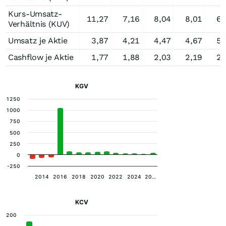
Kurs-Umsatz-
11,27
7,16
8,04
8,01
6,
Verhältnis (KUV)
Umsatz je Aktie
3,87
4,21
4,47
4,67
5,
Cashflow je Aktie
1,77
1,88
2,03
2,19
2,
KGV
1250
1000
750
500
250
0
-250
2014
2016
2018
2020
2022
2024
20…
KCV
200