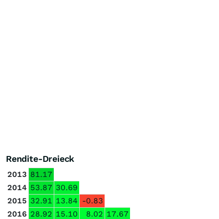
Rendite-Dreieck
2013
81.17
2014
53.87
30.69
2015
32.91
13.84
-0.83
2016
28.92
15.10
8.02
17.67