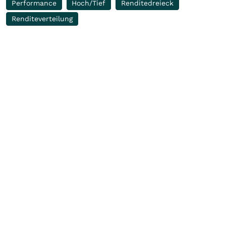
Performance
Hoch/Tief
Renditedreieck
Renditeverteilung