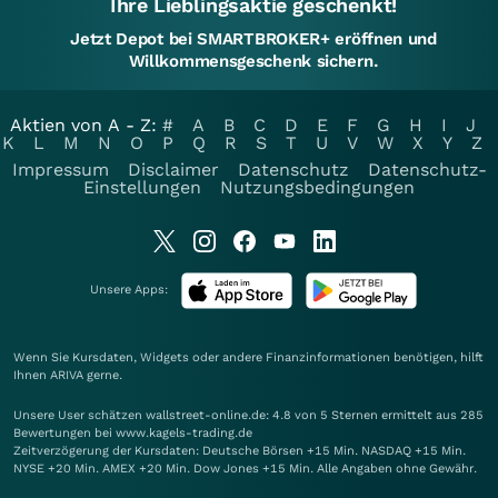
Ihre Lieblingsaktie geschenkt!
Jetzt Depot bei SMARTBROKER+ eröffnen und
Willkommensgeschenk sichern.
Aktien von A - Z:
#
A
B
C
D
E
F
G
H
I
J
K
L
M
N
O
P
Q
R
S
T
U
V
W
X
Y
Z
Impressum
Disclaimer
Datenschutz
Datenschutz-
Einstellungen
Nutzungsbedingungen
Unsere Apps:
Wenn Sie Kursdaten, Widgets oder andere Finanzinformationen benötigen, hilft
Ihnen
ARIVA
gerne.
Unsere User schätzen wallstreet-online.de: 4.8 von 5 Sternen ermittelt aus 285
Bewertungen bei www.kagels-trading.de
Zeitverzögerung der Kursdaten: Deutsche Börsen +15 Min. NASDAQ +15 Min.
NYSE +20 Min. AMEX +20 Min. Dow Jones +15 Min. Alle Angaben ohne Gewähr.