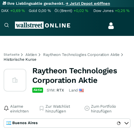
🎁 Ihre Lieblingsaktie geschenkt.
→ Jetzt Depot eröffnen
DAX
+0,69
%
Gold
0,00
%
Öl (Brent)
+0,02
%
Dow Jones
+0,25
%
Aktien
Raytheon Technologies Corporation Aktie
Startseite
Historische Kurse
Raytheon Technologies
Corporation Aktie
Aktie
SYM:
RTX
Land
Alarme
Zur Watchlist
Zum Portfolio
einrichten
hinzufügen
hinzufügen
Buenos Aires