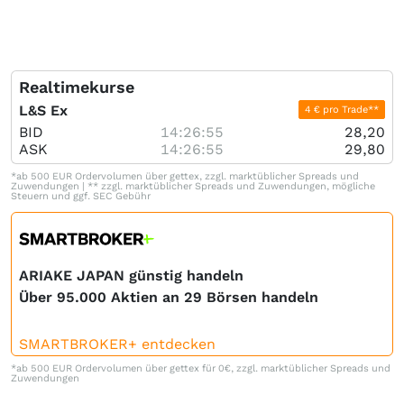
Realtimekurse
L&S Ex
4 € pro Trade**
BID
14:26:55
28,20
ASK
14:26:55
29,80
*ab 500 EUR Ordervolumen über gettex, zzgl. marktüblicher Spreads und
Zuwendungen | ** zzgl. marktüblicher Spreads und Zuwendungen, mögliche
Steuern und ggf. SEC Gebühr
ARIAKE JAPAN günstig handeln
Über 95.000 Aktien an 29 Börsen handeln
SMARTBROKER+ entdecken
*ab 500 EUR Ordervolumen über gettex für 0€, zzgl. marktüblicher Spreads und
Zuwendungen