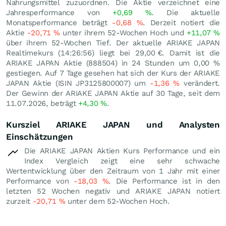
Nahrungsmittel zuzuordnen. Die Aktie verzeichnet eine
Jahresperformance von
+0,69
%
. Die aktuelle
Monatsperformance beträgt
-0,68
%
. Derzeit notiert die
Aktie
-20,71
%
unter ihrem 52-Wochen Hoch und
+11,07
%
über ihrem 52-Wochen Tief. Der aktuelle ARIAKE JAPAN
Realtimekurs (14:26:56) liegt bei 29,00
€
. Damit ist die
ARIAKE JAPAN Aktie (888504) in 24 Stunden um
0,00
%
gestiegen. Auf 7 Tage gesehen hat sich der Kurs der ARIAKE
JAPAN Aktie (ISIN JP3125800007) um
-1,36
%
verändert.
Der Gewinn der ARIAKE JAPAN Aktie auf 30 Tage, seit dem
11.07.2026, beträgt
+4,30
%
.
Kursziel ARIAKE JAPAN und Analysten
Einschätzungen
Die ARIAKE JAPAN Aktien Kurs Performance und ein
Index Vergleich zeigt eine sehr schwache
Wertentwicklung über den Zeitraum von 1 Jahr mit einer
Performance von
-18,03
%
. Die Performance ist in den
letzten 52 Wochen negativ und ARIAKE JAPAN notiert
zurzeit
-20,71
%
unter dem 52-Wochen Hoch.