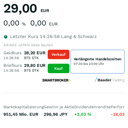
29,00
EUR
0,00
0,00
%
EUR
Letzter Kurs
14:26:56
Lang & Schwarz
ARIAKE JAPAN Aktie kaufen
Geldkurs
28,20
EUR
Verkauf
14:26:56
975
STK
Verlängerte Handelszeiten
07:30 bis 23:00 Uhr
Briefkurs
29,80
EUR
Kauf
14:26:56
975
STK
Marktkapitalisierung
Gewinn je Aktie
Dividendenrendite
Performa
951,45 Mio.
EUR
296,96
JPY
+3,03
%
-18,03