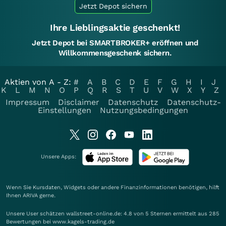
Jetzt Depot sichern
Ihre Lieblingsaktie geschenkt!
Jetzt Depot bei SMARTBROKER+ eröffnen und
Willkommensgeschenk sichern.
Aktien von A - Z:
#
A
B
C
D
E
F
G
H
I
J
K
L
M
N
O
P
Q
R
S
T
U
V
W
X
Y
Z
Impressum
Disclaimer
Datenschutz
Datenschutz-
Einstellungen
Nutzungsbedingungen
Unsere Apps:
Wenn Sie Kursdaten, Widgets oder andere Finanzinformationen benötigen, hilft
Ihnen
ARIVA
gerne.
Unsere User schätzen wallstreet-online.de: 4.8 von 5 Sternen ermittelt aus 285
Bewertungen bei www.kagels-trading.de