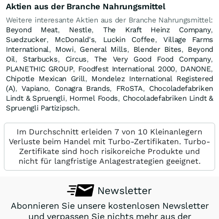
Aktien aus der Branche Nahrungsmittel
Weitere interesante Aktien aus der Branche Nahrungsmittel:
Beyond Meat
,
Nestle
,
The Kraft Heinz Company
,
Suedzucker
,
McDonald's
,
Luckin Coffee
,
Village Farms
International
,
Mowi
,
General Mills
,
Blender Bites
,
Beyond
Oil
,
Starbucks
,
Circus
,
The Very Good Food Company
,
PLANETHIC GROUP
,
Foodfest International 2000
,
DANONE
,
Chipotle Mexican Grill
,
Mondelez International Registered
(A)
,
Vapiano
,
Conagra Brands
,
FRoSTA
,
Chocoladefabriken
Lindt & Spruengli
,
Hormel Foods
,
Chocoladefabriken Lindt &
Spruengli Partizipsch.
Im Durchschnitt erleiden 7 von 10 Kleinanlegern
Verluste beim Handel mit Turbo-Zertifikaten. Turbo-
Zertifikate sind hoch risikoreiche Produkte und
nicht für langfristige Anlagestrategien geeignet.
Newsletter
Abonnieren Sie unsere kostenlosen Newsletter
und verpassen Sie nichts mehr aus der