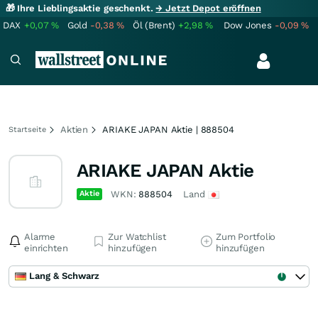
🎁 Ihre Lieblingsaktie geschenkt.
→ Jetzt Depot eröffnen
DAX
+0,07
%
Gold
-0,38
%
Öl (Brent)
+2,98
%
Dow Jones
-0,09
%
Aktien
ARIAKE JAPAN Aktie | 888504
Startseite
ARIAKE JAPAN Aktie
Aktie
WKN:
888504
Land
Alarme
Zur Watchlist
Zum Portfolio
einrichten
hinzufügen
hinzufügen
Lang & Schwarz