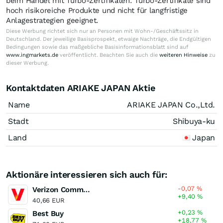
beim Handel mit Turbo-Zertifikaten. Turbo-Zertifikate sind
hoch risikoreiche Produkte und nicht für langfristige
Anlagestrategien geeignet.
Diese Werbung richtet sich nur an Personen mit Wohn-/Geschäftssitz in
Deutschland. Der jeweilige Basisprospekt, etwaige Nachträge, die Endgültigen
Bedingungen sowie das maßgebliche Basisinformationsblatt sind auf
www.ingmarkets.de
veröffentlicht. Beachten Sie auch die
weiteren Hinweise
zu
dieser Werbung.
Kontaktdaten ARIAKE JAPAN Aktie
Name
ARIAKE JAPAN Co.,Ltd.
Stadt
Shibuya-ku
Land
Japan
Aktionäre interessieren sich auch für:
-0,07
%
Verizon Communications
+9,40
%
40,66 EUR
+0,23
%
Best Buy
+18,77
%