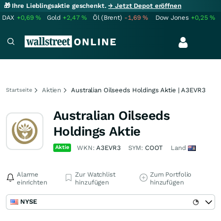
🎁 Ihre Lieblingsaktie geschenkt.
→ Jetzt Depot eröffnen
DAX
+0,69
%
Gold
+2,47
%
Öl (Brent)
-1,69
%
Dow Jones
+0,25
%
Aktien
Australian Oilseeds Holdings Aktie | A3EVR3
Startseite
Australian Oilseeds
Holdings Aktie
Aktie
WKN:
A3EVR3
SYM:
COOT
Land
Alarme
Zur Watchlist
Zum Portfolio
einrichten
hinzufügen
hinzufügen
NYSE