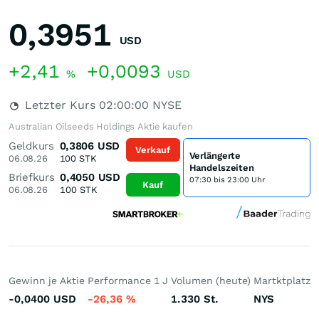
0,3951
USD
+2,41
+0,0093
%
USD
Letzter Kurs
02:00:00
NYSE
Australian Oilseeds Holdings Aktie kaufen
Geldkurs
0,3806
USD
Verkauf
Verlängerte
06.08.26
100
STK
Handelszeiten
Briefkurs
0,4050
USD
07:30 bis 23:00 Uhr
Kauf
06.08.26
100
STK
Gewinn je Aktie
Performance 1 J
Volumen (heute)
Martktplatz
-0,0400
USD
-26,36
%
1.330
St.
NYS