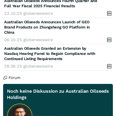
Australian Oilseeds Announces Fourth Quarter and
Full Year Fiscal 2025 Financial Results
23.10.25
globenewswire
Australian Oilseeds Announces Launch of GEO
Brand Products on Zhongsheng GO Platform in
China
06.10.25
globenewswire
Australian Oilseeds Granted an Extension by
Nasdaq Hearing Panel to Regain Compliance with
Continued Listing Requirements
28.08.25
globenewswire
Forum
Noch keine Diskussion zu Australian Oilseeds
Holdings