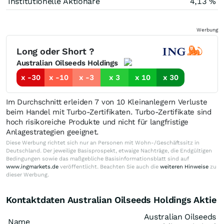
Institutionelle Aktionäre
4,13 %
Werbung
Long oder Short ?
Australian Oilseeds Holdings
x -30
x -10
x -3
x 3
x 10
x 30
Im Durchschnitt erleiden 7 von 10 Kleinanlegern Verluste
beim Handel mit Turbo-Zertifikaten. Turbo-Zertifikate sind
hoch risikoreiche Produkte und nicht für langfristige
Anlagestrategien geeignet.
Diese Werbung richtet sich nur an Personen mit Wohn-/Geschäftssitz in
Deutschland. Der jeweilige Basisprospekt, etwaige Nachträge, die Endgültigen
Bedingungen sowie das maßgebliche Basisinformationsblatt sind auf
www.ingmarkets.de
veröffentlicht. Beachten Sie auch die
weiteren Hinweise
zu
dieser Werbung.
Kontaktdaten Australian Oilseeds Holdings Aktie
Australian Oilseeds
Name