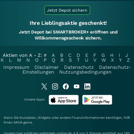
Jetzt Depot sichern
Ihre Lieblingsaktie geschenkt!
Jetzt Depot bei SMARTBROKER+ eröffnen und
Willkommensgeschenk sichern.
Aktien von A - Z:
#
A
B
C
D
E
F
G
H
I
J
K
L
M
N
O
P
Q
R
S
T
U
V
W
X
Y
Z
Impressum
Disclaimer
Datenschutz
Datenschutz-
Einstellungen
Nutzungsbedingungen
Unsere Apps:
Wenn Sie Kursdaten, Widgets oder andere Finanzinformationen benötigen, hilft
Ihnen
ARIVA
gerne.
Unsere User schätzen wallstreet-online.de: 4.8 von 5 Sternen ermittelt aus 285