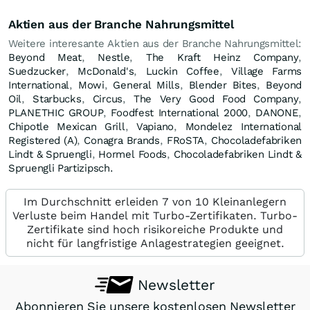
Aktien aus der Branche Nahrungsmittel
Weitere interesante Aktien aus der Branche Nahrungsmittel:
Beyond Meat
,
Nestle
,
The Kraft Heinz Company
,
Suedzucker
,
McDonald's
,
Luckin Coffee
,
Village Farms
International
,
Mowi
,
General Mills
,
Blender Bites
,
Beyond
Oil
,
Starbucks
,
Circus
,
The Very Good Food Company
,
PLANETHIC GROUP
,
Foodfest International 2000
,
DANONE
,
Chipotle Mexican Grill
,
Vapiano
,
Mondelez International
Registered (A)
,
Conagra Brands
,
FRoSTA
,
Chocoladefabriken
Lindt & Spruengli
,
Hormel Foods
,
Chocoladefabriken Lindt &
Spruengli Partizipsch.
Im Durchschnitt erleiden 7 von 10 Kleinanlegern
Verluste beim Handel mit Turbo-Zertifikaten. Turbo-
Zertifikate sind hoch risikoreiche Produkte und
nicht für langfristige Anlagestrategien geeignet.
Newsletter
Abonnieren Sie unsere kostenlosen Newsletter