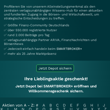
Profitieren Sie von unserem Alleinstellungsmerkmal als den
zentralen verlagsunabhängigen Wissens-Hub für einen aktuellen
und fundierten Zugang in die Börsen- und Wirtschaftswelt, um
strategische Entscheidungen zu treffen.
✅ Größte Finanz-Community Deutschlands
✅ über 550.000 registrierte Nutzer
✅ rund 2.000 Beiträge pro Tag
✅ verlagsunabhängige Partner ARIVA, FinanzNachrichten und
BörsenNews
✅ Jederzeit einfach handeln beim
SMARTBROKER+
✅ mehr als 25 Jahre Marktpräsenz
Jetzt Depot sichern
Ihre Lieblingsaktie geschenkt!
Jetzt Depot bei SMARTBROKER+ eröffnen und
Willkommensgeschenk sichern.
Aktien von A - Z:
#
A
B
C
D
E
F
G
H
I
J
K
L
M
N
O
P
Q
R
S
T
U
V
W
X
Y
Z