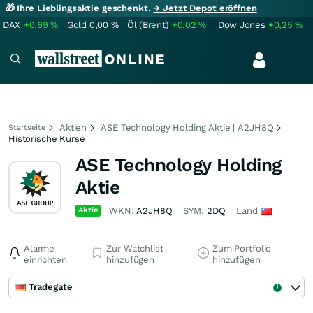
🎁 Ihre Lieblingsaktie geschenkt.
→ Jetzt Depot eröffnen
DAX
+0,69
%
Gold
0,00
%
Öl (Brent)
+0,02
%
Dow Jones
+0,25
%
Aktien
ASE Technology Holding Aktie | A2JH8Q
Startseite
Historische Kurse
ASE Technology Holding
Aktie
Aktie
WKN:
A2JH8Q
SYM:
2DQ
Land
Alarme
Zur Watchlist
Zum Portfolio
einrichten
hinzufügen
hinzufügen
Tradegate