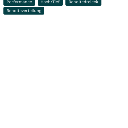
Performance
Hoch/Tief
Renditedreieck
Renditeverteilung