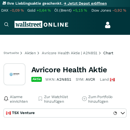
🎁 Ihre Lieblingsaktie geschenkt.
→ Jetzt Depot eröffnen
DAX
-0,09
%
Gold
+0,64
%
Öl (Brent)
+5,15
%
Dow Jones
-0,92
%
Aktien
Avricore Health Aktie | A2N8S1
Chart
Startseite
Avricore Health Aktie
Aktie
WKN:
A2N8S1
SYM:
AVCR
Land
Alarme
Zur Watchlist
Zum Portfolio
einrichten
hinzufügen
hinzufügen
TSX Venture