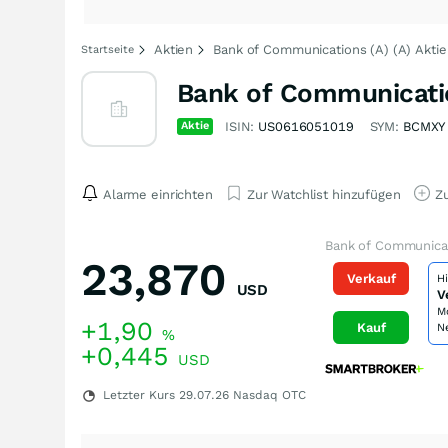
Aktien
Bank of Communications (A) (A) Aktie
Startseite
Bank of Communicatio
Aktie
ISIN:
US0616051019
SYM:
BCMXY
Alarme einrichten
Zur Watchlist hinzufügen
Zu
Bank of Communicat
23,870
Verkauf
H
USD
V
M
+1,90
Kauf
N
%
+0,445
USD
Letzter Kurs
29.07.26
Nasdaq OTC