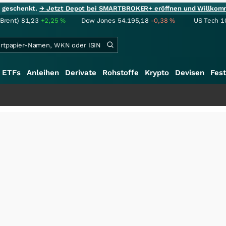
ie geschenkt.
→ Jetzt Depot bei SMARTBROKER+ eröffnen und Willkom
(Brent)
81,23
+2,25
%
Dow Jones
54.195,18
-0,38
%
US Tech 1
ETFs
Anleihen
Derivate
Rohstoffe
Krypto
Devisen
Fest