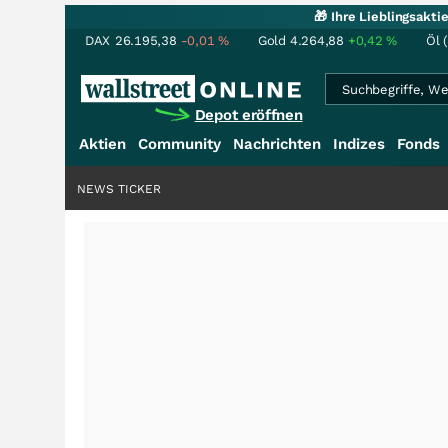
🎁 Ihre Lieblingsakt
DAX
26.195,38
-0,01
%
Gold
4.264,88
+0,42
%
Öl 
Depot eröffnen
Aktien
Community
Nachrichten
Indizes
Fonds
NEWS TICKER