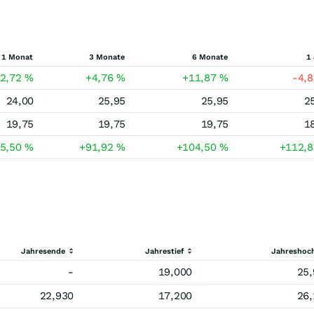
1 Monat
3 Monate
6 Monate
1
12,72
%
+4,76
%
+11,87
%
-4,
24,00
25,95
25,95
2
19,75
19,75
19,75
1
85,50
%
+91,92
%
+104,50
%
+112,
Jahresende
Jahrestief
Jahreshoc
-
19,000
25,
22,930
17,200
26,