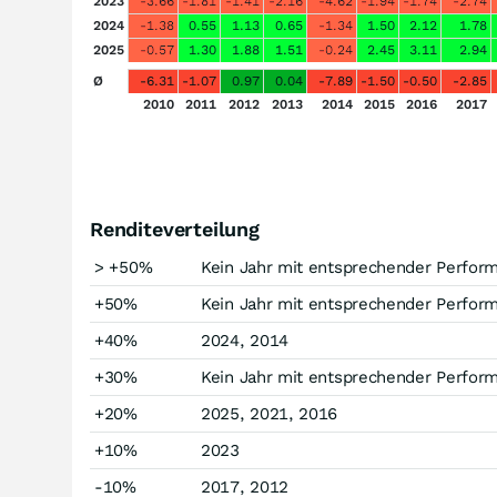
2023
-3.66
-1.81
-1.41
-2.16
-4.62
-1.94
-1.74
-2.74
2024
-1.38
0.55
1.13
0.65
-1.34
1.50
2.12
1.78
2025
-0.57
1.30
1.88
1.51
-0.24
2.45
3.11
2.94
Ø
-6.31
-1.07
0.97
0.04
-7.89
-1.50
-0.50
-2.85
2010
2011
2012
2013
2014
2015
2016
2017
Renditeverteilung
> +50%
Kein Jahr mit entsprechender Perfor
+50%
Kein Jahr mit entsprechender Perfor
+40%
2024, 2014
+30%
Kein Jahr mit entsprechender Perfor
+20%
2025, 2021, 2016
+10%
2023
-10%
2017, 2012