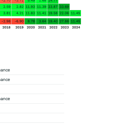
-2.70
-3.71
5.49
1.68
14.77
2.59
2.82
11.93
11.39
23.87
33.69
3.81
4.21
11.83
11.41
19.58
22.06
11.45
-2.98
-6.90
8.78
3.64
19.40
27.88
11.45
2018
2019
2020
2021
2022
2023
2024
mance
mance
mance