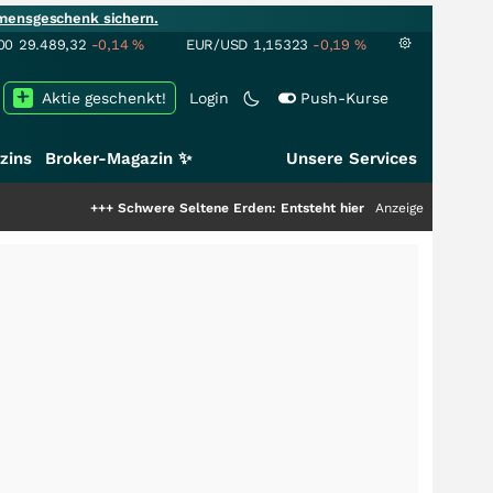
mensgeschenk sichern.
00
29.489,32
-0,14
%
EUR/USD
1,15323
-0,19
%
Aktie geschenkt!
Login
Push-Kurse
zins
Broker-Magazin ✨
Unsere Services
+++
Schwere Seltene Erden: Entsteht hier die nächste Milliardenstory?
Anzeige
+