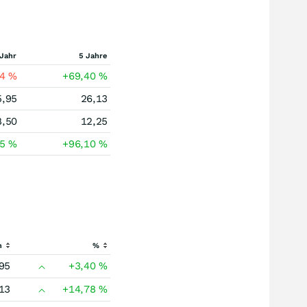
 Jahr
5 Jahre
84
%
+69,40
%
5,95
26,13
8,50
12,25
85
%
+96,10
%
h
%
95
+3,40
%
13
+14,78
%