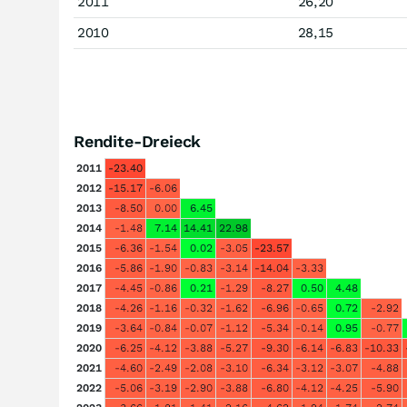
2011
26,20
2010
28,15
Rendite-Dreieck
2011
-23.40
2012
-15.17
-6.06
2013
-8.50
0.00
6.45
2014
-1.48
7.14
14.41
22.98
2015
-6.36
-1.54
0.02
-3.05
-23.57
2016
-5.86
-1.90
-0.83
-3.14
-14.04
-3.33
2017
-4.45
-0.86
0.21
-1.29
-8.27
0.50
4.48
2018
-4.26
-1.16
-0.32
-1.62
-6.96
-0.65
0.72
-2.92
2019
-3.64
-0.84
-0.07
-1.12
-5.34
-0.14
0.95
-0.77
2020
-6.25
-4.12
-3.88
-5.27
-9.30
-6.14
-6.83
-10.33
2021
-4.60
-2.49
-2.08
-3.10
-6.34
-3.12
-3.07
-4.88
2022
-5.06
-3.19
-2.90
-3.88
-6.80
-4.12
-4.25
-5.90