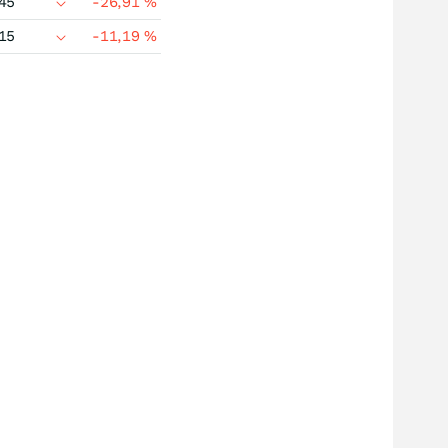
45
-26,91
%
15
-11,19
%