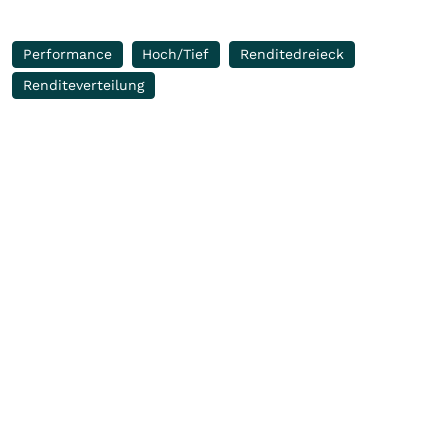
Performance
Hoch/Tief
Renditedreieck
Renditeverteilung