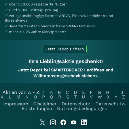
✅ über 550.000 registrierte Nutzer
✅ rund 2.000 Beiträge pro Tag
✅ verlagsunabhängige Partner ARIVA, FinanzNachrichten und
BörsenNews
✅ Jederzeit einfach handeln beim
SMARTBROKER+
✅ mehr als 25 Jahre Marktpräsenz
Jetzt Depot sichern
Ihre Lieblingsaktie geschenkt!
Jetzt Depot bei SMARTBROKER+ eröffnen und
Willkommensgeschenk sichern.
Aktien von A - Z:
#
A
B
C
D
E
F
G
H
I
J
K
L
M
N
O
P
Q
R
S
T
U
V
W
X
Y
Z
Impressum
Disclaimer
Datenschutz
Datenschutz-
Einstellungen
Nutzungsbedingungen