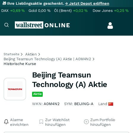
🎁 Ihre Lieblingsaktie geschenkt.
→ Jetzt Depot eröffnen
DAX
+0,69
%
Gold
0,00
%
Öl (Brent)
+0,02
%
Dow Jones
+0,25
%
Aktien
Startseite
Beijing Teamsun Technology (A) Aktie | A0M4N2
Historische Kurse
Beijing Teamsun
Technology (A) Aktie
Aktie
WKN:
A0M4N2
SYM:
BEIJING-A
Land
Alarme
Zur Watchlist
Zum Portfolio
einrichten
hinzufügen
hinzufügen