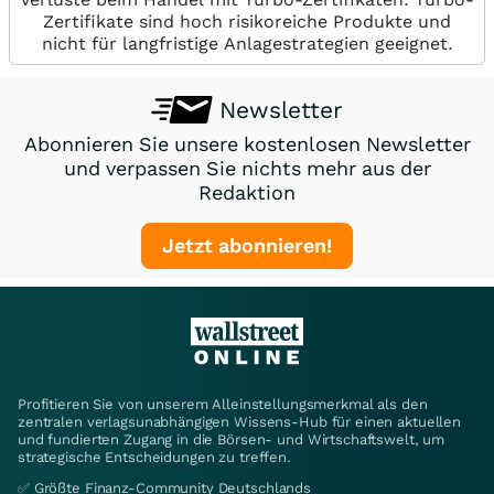
Zertifikate sind hoch risikoreiche Produkte und
nicht für langfristige Anlagestrategien geeignet.
Newsletter
Abonnieren Sie unsere kostenlosen Newsletter
und verpassen Sie nichts mehr aus der
Redaktion
Jetzt abonnieren!
Profitieren Sie von unserem Alleinstellungsmerkmal als den
zentralen verlagsunabhängigen Wissens-Hub für einen aktuellen
und fundierten Zugang in die Börsen- und Wirtschaftswelt, um
strategische Entscheidungen zu treffen.
✅ Größte Finanz-Community Deutschlands