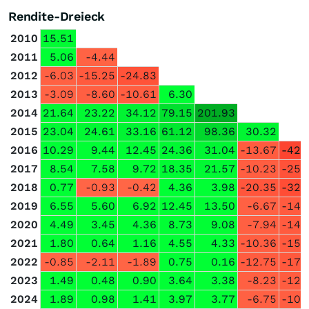
Rendite-Dreieck
2010
15.51
2011
5.06
-4.44
2012
-6.03
-15.25
-24.83
2013
-3.09
-8.60
-10.61
6.30
2014
21.64
23.22
34.12
79.15
201.93
2015
23.04
24.61
33.16
61.12
98.36
30.32
2016
10.29
9.44
12.45
24.36
31.04
-13.67
-42.
2017
8.54
7.58
9.72
18.35
21.57
-10.23
-25.
2018
0.77
-0.93
-0.42
4.36
3.98
-20.35
-32.
2019
6.55
5.60
6.92
12.45
13.50
-6.67
-14.
2020
4.49
3.45
4.36
8.73
9.08
-7.94
-14.
2021
1.80
0.64
1.16
4.55
4.33
-10.36
-15.
2022
-0.85
-2.11
-1.89
0.75
0.16
-12.75
-17.
2023
1.49
0.48
0.90
3.64
3.38
-8.23
-12.
2024
1.89
0.98
1.41
3.97
3.77
-6.75
-10.