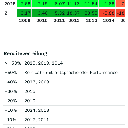
2025
7.69
7.19
8.07
11.13
11.54
1.89
-0.
Ø
6.17
3.46
5.32
18.37
33.55
-5.88
-18.
2009
2010
2011
2012
2013
2014
20
Renditeverteilung
> +50%
2025, 2019, 2014
+50%
Kein Jahr mit entsprechender Performance
+40%
2023, 2009
+30%
2015
+20%
2010
+10%
2024, 2013
-10%
2017, 2011