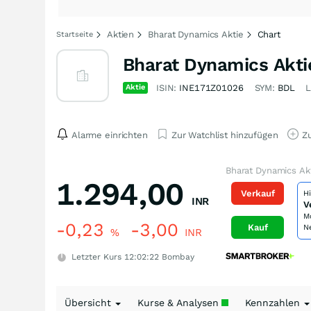
Aktien
Bharat Dynamics Aktie
Chart
Startseite
Bharat Dynamics Akti
Aktie
ISIN:
INE171Z01026
SYM:
BDL
Alarme einrichten
Zur Watchlist hinzufügen
Zu
Bharat Dynamics Ak
1.294,00
Verkauf
H
INR
V
M
-0,23
-3,00
Kauf
N
%
INR
Letzter Kurs
12:02:22
Bombay
Übersicht
Kurse & Analysen
Kennzahlen