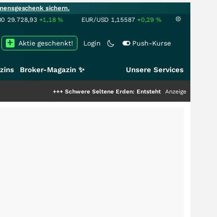
mensgeschenk sichern.
00
29.728,93
+1,18
%
EUR/USD
1,15587
+0,29
%
Aktie geschenkt!
Login
Push-Kurse
zins
Broker-Magazin ✨
Unsere Services
+++
Schwere Seltene Erden: Entsteht hier die nächste Milliarden
Anzeige