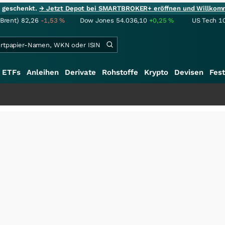
ie geschenkt.
→ Jetzt Depot bei SMARTBROKER+ eröffnen und Willkom
(Brent)
82,26
-1,53
%
Dow Jones
54.036,10
+0,25
%
US Tech 1
ETFs
Anleihen
Derivate
Rohstoffe
Krypto
Devisen
Fest