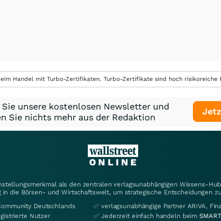
eim Handel mit Turbo-Zertifikaten. Turbo-Zertifikate sind hoch risikoreiche P
 Sie unsere kostenlosen Newsletter und
Jetz
n Sie nichts mehr aus der Redaktion
instellungsmerkmal als den zentralen verlagsunabhängigen Wissens-Hub 
 in die Börsen- und Wirtschaftswelt, um strategische Entscheidungen zu
Community Deutschlands
✅ verlagsunabhängige Partner ARIVA, Fi
gistrierte Nutzer
✅ Jederzeit einfach handeln beim
SMART