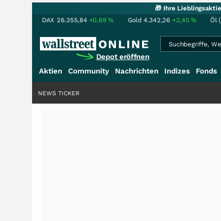
🎁 Ihre Lieblingsakt
DAX
26.355,84
+0,69
%
Gold
4.342,26
+2,40
%
Öl 
Depot eröffnen
Aktien
Community
Nachrichten
Indizes
Fonds
NEWS TICKER