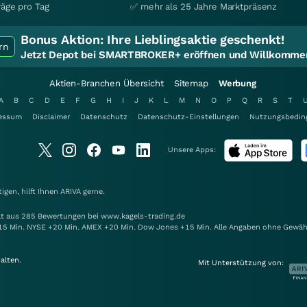
räge pro Tag
✅ mehr als 25 Jahre Marktpräsenz
Bonus Aktion:
Ihre Lieblingsaktie geschenkt!
rn
Jetzt Depot bei SMARTBROKER+ eröffnen und Willkommen
Aktien-Branchen Übersicht
Sitemap
Werbung
A
B
C
D
E
F
G
H
I
J
K
L
M
N
O
P
Q
R
S
T
essum
Disclaimer
Datenschutz
Datenschutz-Einstellungen
Nutzungsbedin
Unsere Apps:
gen, hilft Ihnen
ARIVA
gerne.
elt aus 285 Bewertungen bei www.kagels-trading.de
15 Min. NYSE +20 Min. AMEX +20 Min. Dow Jones +15 Min. Alle Angaben ohne Gewäh
alten.
Mit Unterstützung von: