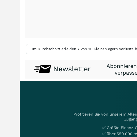
Im Durchschnitt erleiden 7 von 10 Kleinanlegern Verluste b
Abonnieren
Newsletter
verpasse
Profitieren Sie von unserem Alle
Zugang
✅ Größte Finanz-
✅ über 550.000 re