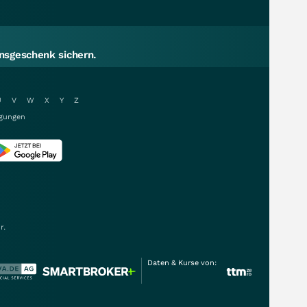
sgeschenk sichern.
U
V
W
X
Y
Z
gungen
r.
Daten & Kurse von: