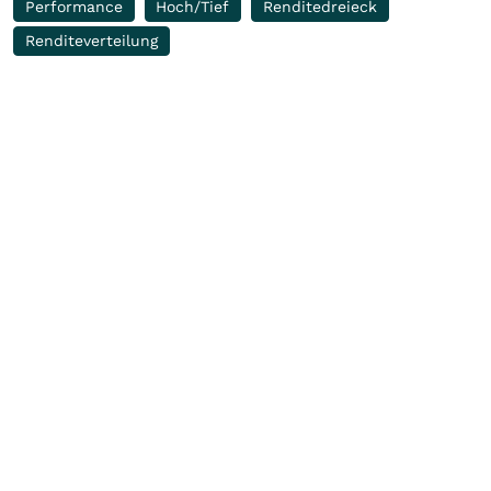
Performance
Hoch/Tief
Renditedreieck
Renditeverteilung