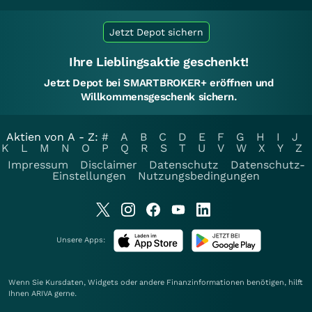
Jetzt Depot sichern
Ihre Lieblingsaktie geschenkt!
Jetzt Depot bei SMARTBROKER+ eröffnen und
Willkommensgeschenk sichern.
Aktien von A - Z:
#
A
B
C
D
E
F
G
H
I
J
K
L
M
N
O
P
Q
R
S
T
U
V
W
X
Y
Z
Impressum
Disclaimer
Datenschutz
Datenschutz-
Einstellungen
Nutzungsbedingungen
Unsere Apps:
Wenn Sie Kursdaten, Widgets oder andere Finanzinformationen benötigen, hilft
Ihnen
ARIVA
gerne.