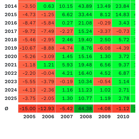
2014
-3.50
0.63
10.15
43.89
13.49
23.84
7
2015
-4.73
-1.25
6.62
33.44
8.12
14.83
4
2016
-8.47
-5.84
0.27
21.08
-0.29
3.43
2
2017
-9.72
-7.49
-2.27
15.24
-3.37
-0.73
1
2018
-5.46
-2.95
2.46
19.40
2.50
5.72
1
2019
-10.67
-8.88
-4.74
8.76
-6.08
-4.39
2020
-5.26
-3.09
1.45
15.16
1.30
3.72
1
2021
-1.18
1.21
5.93
19.48
6.56
9.37
1
2022
-2.20
-0.04
4.21
16.40
4.52
6.87
1
2023
-5.55
-3.79
-0.19
10.34
-0.54
1.14
2024
-4.13
-2.36
1.16
11.23
1.02
2.71
2025
-3.75
-2.05
1.30
10.77
1.19
2.78
Ø
-15.00
-12.93
-5.42
44.38
-4.08
-1.12
1
2005
2006
2007
2008
2009
2010
2