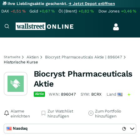
🎁 Ihre Lieblingsaktie geschenkt.
→ Jetzt Depot eröffnen
DAX
-0,51
%
Gold
+0,67
%
Öl (Brent)
+0,82
%
Dow Jones
+0,46
%
Aktien
Biocryst Pharmaceuticals Aktie | 896047
Startseite
Historische Kurse
Biocryst Pharmaceuticals
Aktie
Aktie
WKN:
896047
SYM:
BCRX
Land
Alarme
Zur Watchlist
Zum Portfolio
einrichten
hinzufügen
hinzufügen
Nasdaq