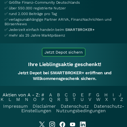
✅ Größte Finanz-Community Deutschlands
✅ über 550.000 registrierte Nutzer
✅ rund 2.000 Beiträge pro Tag
✅ verlagsunabhängige Partner ARIVA, FinanzNachrichten und
BörsenNews
✅ Jederzeit einfach handeln beim
SMARTBROKER+
✅ mehr als 25 Jahre Marktpräsenz
Jetzt Depot sichern
Ihre Lieblingsaktie geschenkt!
Jetzt Depot bei SMARTBROKER+ eröffnen und
Willkommensgeschenk sichern.
Aktien von A - Z:
#
A
B
C
D
E
F
G
H
I
J
K
L
M
N
O
P
Q
R
S
T
U
V
W
X
Y
Z
Impressum
Disclaimer
Datenschutz
Datenschutz-
Einstellungen
Nutzungsbedingungen