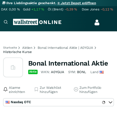
🎁 Ihre Lieblingsaktie geschenkt.
→ Jetzt Depot eröffnen
DAX
0,00
%
Gold
+1,17
%
Öl (Brent)
-0,39
%
Dow Jones
-0,12
%
Aktien
Bonal International Aktie | A0YGUA
Startseite
Historische Kurse
Bonal International Aktie
Aktie
WKN:
A0YGUA
SYM:
BONL
Land
Alarme
Zur Watchlist
Zum Portfolio
einrichten
hinzufügen
hinzufügen
Nasdaq OTC