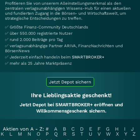
Profitieren Sie von unserem Alleinstellungsmerkmal als den
zentralen verlagsunabhängigen Wissens-Hub für einen aktuellen
und fundierten Zugang in die Börsen- und Wirtschaftswelt, um
strategische Entscheidungen zu treffen.
✅ Größte Finanz-Community Deutschlands
✅ über 550.000 registrierte Nutzer
✅ rund 2.000 Beiträge pro Tag
✅ verlagsunabhängige Partner ARIVA, FinanzNachrichten und
BörsenNews
✅ Jederzeit einfach handeln beim
SMARTBROKER+
✅ mehr als 25 Jahre Marktpräsenz
Jetzt Depot sichern
Ihre Lieblingsaktie geschenkt!
Jetzt Depot bei SMARTBROKER+ eröffnen und
Willkommensgeschenk sichern.
Aktien von A - Z:
#
A
B
C
D
E
F
G
H
I
J
K
L
M
N
O
P
Q
R
S
T
U
V
W
X
Y
Z