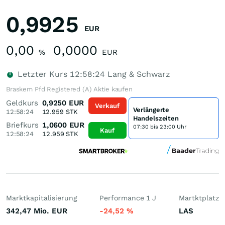
0,9925
EUR
0,00
0,0000
%
EUR
Letzter Kurs
12:58:24
Lang & Schwarz
Braskem Pfd Registered (A) Aktie kaufen
Geldkurs
0,9250
EUR
Verkauf
Verlängerte
12:58:24
12.959
STK
Handelszeiten
Briefkurs
1,0600
EUR
07:30 bis 23:00 Uhr
Kauf
12:58:24
12.959
STK
Marktkapitalisierung
Performance 1 J
Martktplatz
342,47 Mio.
EUR
-24,52
%
LAS