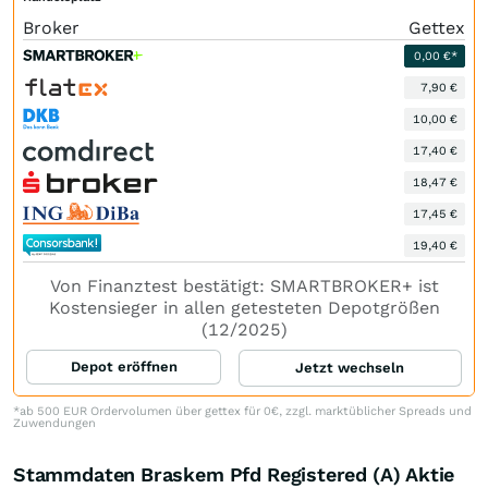
Broker
Gettex
0,00 €*
7,90 €
10,00 €
17,40 €
18,47 €
17,45 €
19,40 €
Von Finanztest bestätigt: SMARTBROKER+ ist
Kostensieger in allen getesteten Depotgrößen
(12/2025)
Depot eröffnen
Jetzt wechseln
*ab 500 EUR Ordervolumen über gettex für 0€, zzgl. marktüblicher Spreads und
Zuwendungen
Stammdaten Braskem Pfd Registered (A) Aktie