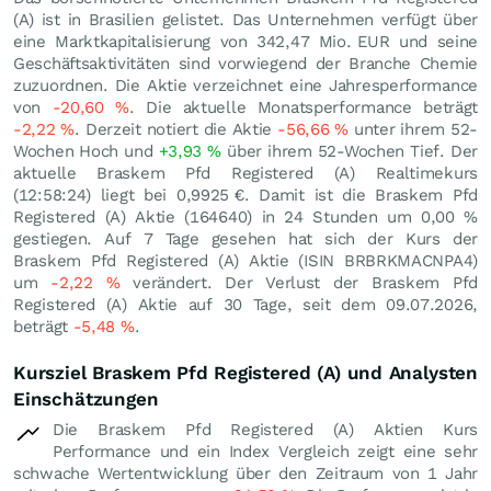
(A) ist in Brasilien gelistet. Das Unternehmen verfügt über
eine Marktkapitalisierung von 342,47 Mio.
EUR
und seine
Geschäftsaktivitäten sind vorwiegend der Branche Chemie
zuzuordnen. Die Aktie verzeichnet eine Jahresperformance
von
-20,60
%
. Die aktuelle Monatsperformance beträgt
-2,22
%
. Derzeit notiert die Aktie
-56,66
%
unter ihrem 52-
Wochen Hoch und
+3,93
%
über ihrem 52-Wochen Tief. Der
aktuelle Braskem Pfd Registered (A) Realtimekurs
(12:58:24) liegt bei 0,9925
€
. Damit ist die Braskem Pfd
Registered (A) Aktie (164640) in 24 Stunden um
0,00
%
gestiegen. Auf 7 Tage gesehen hat sich der Kurs der
Braskem Pfd Registered (A) Aktie (ISIN BRBRKMACNPA4)
um
-2,22
%
verändert. Der Verlust der Braskem Pfd
Registered (A) Aktie auf 30 Tage, seit dem 09.07.2026,
beträgt
-5,48
%
.
Kursziel Braskem Pfd Registered (A) und Analysten
Einschätzungen
Die Braskem Pfd Registered (A) Aktien Kurs
Performance und ein Index Vergleich zeigt eine sehr
schwache Wertentwicklung über den Zeitraum von 1 Jahr