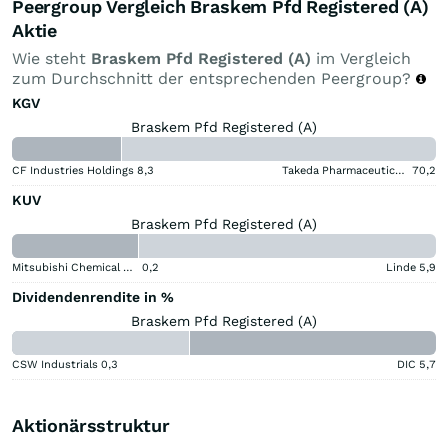
Peergroup Vergleich Braskem Pfd Registered (A)
Aktie
Wie steht
Braskem Pfd Registered (A)
im Vergleich
zum Durchschnitt der entsprechenden Peergroup?
KGV
Braskem Pfd Registered (A)
CF Industries Holdings
8,3
Takeda Pharmaceutical Aktie
70,2
KUV
Braskem Pfd Registered (A)
Mitsubishi Chemical Group Corporation
0,2
Linde
5,9
Dividendenrendite in %
Braskem Pfd Registered (A)
CSW Industrials
0,3
DIC
5,7
Aktionärsstruktur