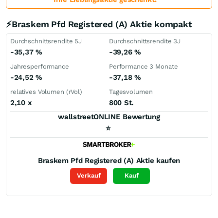
⚡Braskem Pfd Registered (A) Aktie kompakt
Durchschnittsrendite 5J
Durchschnittsrendite 3J
-35,37
%
-39,26
%
Jahresperformance
Performance 3 Monate
-24,52
%
-37,18
%
relatives Volumen (rVol)
Tagesvolumen
2,10
x
800 St.
wallstreetONLINE Bewertung
⭐
Braskem Pfd Registered (A)
Aktie kaufen
Verkauf
Kauf