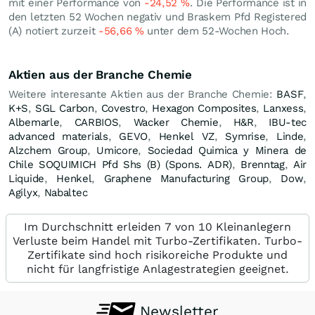
mit einer Performance von
-24,52
%
. Die Performance ist in
den letzten 52 Wochen negativ und Braskem Pfd Registered
(A) notiert zurzeit
-56,66
%
unter dem 52-Wochen Hoch.
Aktien aus der Branche Chemie
Weitere interesante Aktien aus der Branche Chemie:
BASF
,
K+S
,
SGL Carbon
,
Covestro
,
Hexagon Composites
,
Lanxess
,
Albemarle
,
CARBIOS
,
Wacker Chemie
,
H&R
,
IBU-tec
advanced materials
,
GEVO
,
Henkel VZ
,
Symrise
,
Linde
,
Alzchem Group
,
Umicore
,
Sociedad Quimica y Minera de
Chile SOQUIMICH Pfd Shs (B) (Spons. ADR)
,
Brenntag
,
Air
Liquide
,
Henkel
,
Graphene Manufacturing Group
,
Dow
,
Agilyx
,
Nabaltec
Im Durchschnitt erleiden 7 von 10 Kleinanlegern
Verluste beim Handel mit Turbo-Zertifikaten. Turbo-
Zertifikate sind hoch risikoreiche Produkte und
nicht für langfristige Anlagestrategien geeignet.
Newsletter