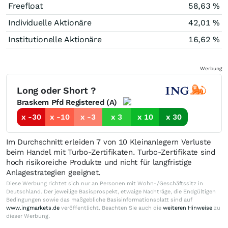
Freefloat
58,63 %
Individuelle Aktionäre
42,01 %
Institutionelle Aktionäre
16,62 %
Werbung
Long oder Short ?
Braskem Pfd Registered (A)
x -30
x -10
x -3
x 3
x 10
x 30
Im Durchschnitt erleiden 7 von 10 Kleinanlegern Verluste
beim Handel mit Turbo-Zertifikaten. Turbo-Zertifikate sind
hoch risikoreiche Produkte und nicht für langfristige
Anlagestrategien geeignet.
Diese Werbung richtet sich nur an Personen mit Wohn-/Geschäftssitz in
Deutschland. Der jeweilige Basisprospekt, etwaige Nachträge, die Endgültigen
Bedingungen sowie das maßgebliche Basisinformationsblatt sind auf
www.ingmarkets.de
veröffentlicht. Beachten Sie auch die
weiteren Hinweise
zu
dieser Werbung.