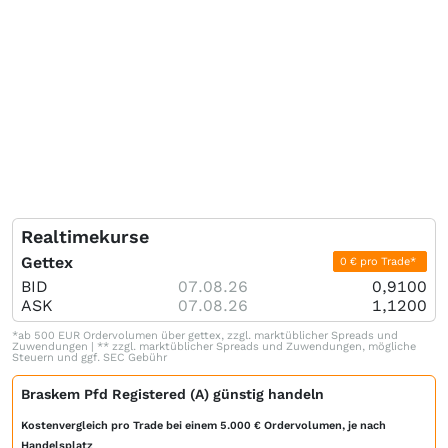
Realtimekurse
Gettex
0 € pro Trade*
BID
07.08.26
0,9100
ASK
07.08.26
1,1200
*ab 500 EUR Ordervolumen über gettex, zzgl. marktüblicher Spreads und
Zuwendungen | ** zzgl. marktüblicher Spreads und Zuwendungen, mögliche
Steuern und ggf. SEC Gebühr
Braskem Pfd Registered (A) günstig handeln
Kostenvergleich pro Trade bei einem 5.000 € Ordervolumen, je nach
Handelsplatz