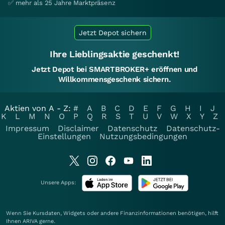
✅ mehr als 25 Jahre Marktpräsenz
Jetzt Depot sichern
Ihre Lieblingsaktie geschenkt!
Jetzt Depot bei SMARTBROKER+ eröffnen und
Willkommensgeschenk sichern.
Aktien von A - Z:
#
A
B
C
D
E
F
G
H
I
J
K
L
M
N
O
P
Q
R
S
T
U
V
W
X
Y
Z
Impressum
Disclaimer
Datenschutz
Datenschutz-
Einstellungen
Nutzungsbedingungen
Unsere Apps:
Wenn Sie Kursdaten, Widgets oder andere Finanzinformationen benötigen, hilft
Ihnen
ARIVA
gerne.