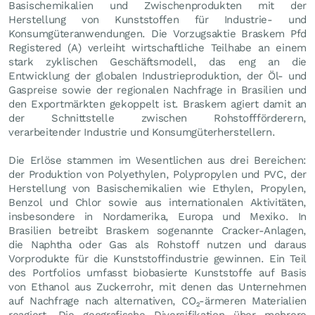
Basischemikalien und Zwischenprodukten mit der
Herstellung von Kunststoffen für Industrie- und
Konsumgüteranwendungen. Die Vorzugsaktie Braskem Pfd
Registered (A) verleiht wirtschaftliche Teilhabe an einem
stark zyklischen Geschäftsmodell, das eng an die
Entwicklung der globalen Industrieproduktion, der Öl- und
Gaspreise sowie der regionalen Nachfrage in Brasilien und
den Exportmärkten gekoppelt ist. Braskem agiert damit an
der Schnittstelle zwischen Rohstoffförderern,
verarbeitender Industrie und Konsumgüterherstellern.
Die Erlöse stammen im Wesentlichen aus drei Bereichen:
der Produktion von Polyethylen, Polypropylen und PVC, der
Herstellung von Basischemikalien wie Ethylen, Propylen,
Benzol und Chlor sowie aus internationalen Aktivitäten,
insbesondere in Nordamerika, Europa und Mexiko. In
Brasilien betreibt Braskem sogenannte Cracker-Anlagen,
die Naphtha oder Gas als Rohstoff nutzen und daraus
Vorprodukte für die Kunststoffindustrie gewinnen. Ein Teil
des Portfolios umfasst biobasierte Kunststoffe auf Basis
von Ethanol aus Zuckerrohr, mit denen das Unternehmen
auf Nachfrage nach alternativen, CO₂-ärmeren Materialien
reagiert. Die geografische Diversifikation über mehrere