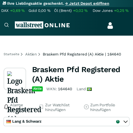
🎁 Ihre Lieblingsaktie geschenkt.
→ Jetzt Depot eröffnen
DAX
+0,69
%
Gold
0,00
%
Öl (Brent)
+0,02
%
Dow Jones
+0,25
%
Aktien
Braskem Pfd Registered (A) Aktie | 164640
Startseite
Braskem Pfd Registered
(A) Aktie
Aktie
WKN:
164640
Land
Alarme
Zur Watchlist
Zum Portfolio
einrichten
hinzufügen
hinzufügen
Lang & Schwarz