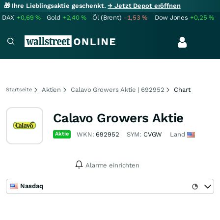
🎁 Ihre Lieblingsaktie geschenkt.
→ Jetzt Depot eröffnen
DAX
+0,69
%
Gold
+2,40
%
Öl (Brent)
-1,53
%
Dow Jones
+0,25
%
Aktien
Calavo Growers Aktie | 692952
Chart
Startseite
Calavo Growers Aktie
Aktie
WKN:
692952
SYM:
CVGW
Land
Alarme einrichten
Nasdaq