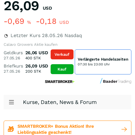
26,09
USD
-0,69
-0,18
%
USD
Letzter Kurs
28.05.26
Nasdaq
Calavo Growers Aktie kaufen
Geldkurs
26,06
USD
Verkauf
27.05.26
400
STK
Verlängerte Handelszeiten
07:30 bis 23:00 Uhr
Briefkurs
26,09
USD
Kauf
27.05.26
200
STK
Kurse, Daten, News & Forum
SMARTBROKER+ Bonus Aktion! Ihre
🎁
Lieblingsaktie geschenkt!