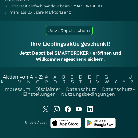
✅ Jederzeit einfach handeln beim
SMARTBROKER+
✅ mehr als 25 Jahre Marktpräsenz
Jetzt Depot sichern
Ihre Lieblingsaktie geschenkt!
Jetzt Depot bei SMARTBROKER+ eröffnen und
Willkommensgeschenk sichern.
Aktien von A - Z:
#
A
B
C
D
E
F
G
H
I
J
K
L
M
N
O
P
Q
R
S
T
U
V
W
X
Y
Z
Impressum
Disclaimer
Datenschutz
Datenschutz-
Einstellungen
Nutzungsbedingungen
Unsere Apps: