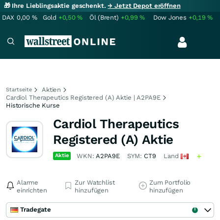
🎁 Ihre Lieblingsaktie geschenkt.
→ Jetzt Depot eröffnen
DAX
0,00
%
Gold
+0,50
%
Öl (Brent)
+0,99
%
Dow Jones
+0,19
%
Aktien
Startseite
Cardiol Therapeutics Registered (A) Aktie | A2PA9E
Historische Kurse
Cardiol Therapeutics
Registered (A) Aktie
Aktie
WKN:
A2PA9E
SYM:
CT9
Land
Alarme
Zur Watchlist
Zum Portfolio
einrichten
hinzufügen
hinzufügen
Tradegate