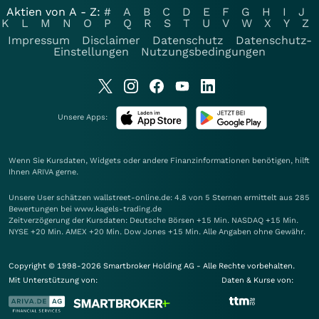
Aktien von A - Z:
#
A
B
C
D
E
F
G
H
I
J
K
L
M
N
O
P
Q
R
S
T
U
V
W
X
Y
Z
Impressum
Disclaimer
Datenschutz
Datenschutz-
Einstellungen
Nutzungsbedingungen
Unsere Apps:
Wenn Sie Kursdaten, Widgets oder andere Finanzinformationen benötigen, hilft
Ihnen
ARIVA
gerne.
Unsere User schätzen wallstreet-online.de: 4.8 von 5 Sternen ermittelt aus 285
Bewertungen bei www.kagels-trading.de
Zeitverzögerung der Kursdaten: Deutsche Börsen +15 Min. NASDAQ +15 Min.
NYSE +20 Min. AMEX +20 Min. Dow Jones +15 Min. Alle Angaben ohne Gewähr.
Copyright © 1998-2026 Smartbroker Holding AG - Alle Rechte vorbehalten.
Mit Unterstützung von:
Daten & Kurse von: