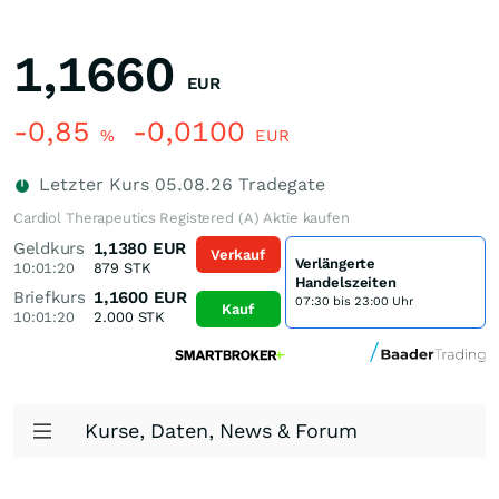
1,1660
EUR
-0,85
-0,0100
%
EUR
Letzter Kurs
05.08.26
Tradegate
Cardiol Therapeutics Registered (A) Aktie kaufen
Geldkurs
1,1380
EUR
Verkauf
Verlängerte
10:01:20
879
STK
Handelszeiten
Briefkurs
1,1600
EUR
07:30 bis 23:00 Uhr
Kauf
10:01:20
2.000
STK
Kurse, Daten, News & Forum