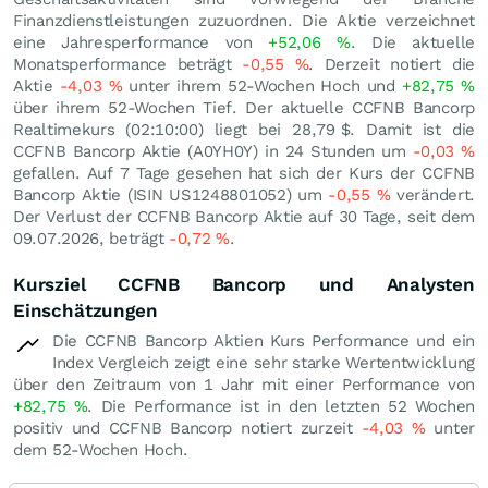
Finanzdienstleistungen zuzuordnen. Die Aktie verzeichnet
eine Jahresperformance von
+52,06
%
. Die aktuelle
Monatsperformance beträgt
-0,55
%
. Derzeit notiert die
Aktie
-4,03
%
unter ihrem 52-Wochen Hoch und
+82,75
%
über ihrem 52-Wochen Tief. Der aktuelle CCFNB Bancorp
Realtimekurs (02:10:00) liegt bei 28,79
$
. Damit ist die
CCFNB Bancorp Aktie (A0YH0Y) in 24 Stunden um
-0,03
%
gefallen. Auf 7 Tage gesehen hat sich der Kurs der CCFNB
Bancorp Aktie (ISIN US1248801052) um
-0,55
%
verändert.
Der Verlust der CCFNB Bancorp Aktie auf 30 Tage, seit dem
09.07.2026, beträgt
-0,72
%
.
Kursziel CCFNB Bancorp und Analysten
Einschätzungen
Die CCFNB Bancorp Aktien Kurs Performance und ein
Index Vergleich zeigt eine sehr starke Wertentwicklung
über den Zeitraum von 1 Jahr mit einer Performance von
+82,75
%
. Die Performance ist in den letzten 52 Wochen
positiv und CCFNB Bancorp notiert zurzeit
-4,03
%
unter
dem 52-Wochen Hoch.