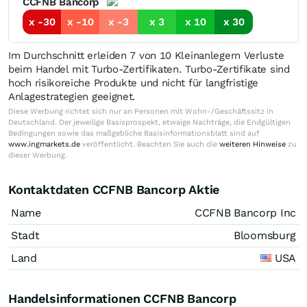
CCFNB Bancorp
x -30
x -10
x -3
x 3
x 10
x 30
Im Durchschnitt erleiden 7 von 10 Kleinanlegern Verluste
beim Handel mit Turbo-Zertifikaten. Turbo-Zertifikate sind
hoch risikoreiche Produkte und nicht für langfristige
Anlagestrategien geeignet.
Diese Werbung richtet sich nur an Personen mit Wohn-/Geschäftssitz in
Deutschland. Der jeweilige Basisprospekt, etwaige Nachträge, die Endgültigen
Bedingungen sowie das maßgebliche Basisinformationsblatt sind auf
www.ingmarkets.de
veröffentlicht. Beachten Sie auch die
weiteren Hinweise
zu
dieser Werbung.
Kontaktdaten CCFNB Bancorp Aktie
Name
CCFNB Bancorp Inc
Stadt
Bloomsburg
Land
USA
Handelsinformationen CCFNB Bancorp