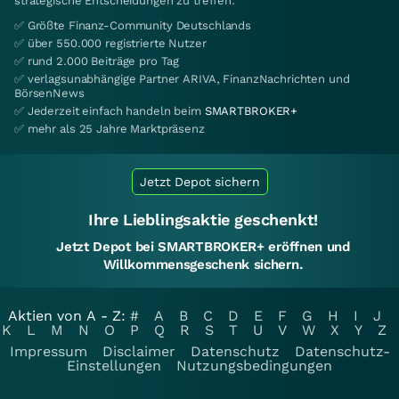
strategische Entscheidungen zu treffen.
✅ Größte Finanz-Community Deutschlands
✅ über 550.000 registrierte Nutzer
✅ rund 2.000 Beiträge pro Tag
✅ verlagsunabhängige Partner ARIVA, FinanzNachrichten und
BörsenNews
✅ Jederzeit einfach handeln beim
SMARTBROKER+
✅ mehr als 25 Jahre Marktpräsenz
Jetzt Depot sichern
Ihre Lieblingsaktie geschenkt!
Jetzt Depot bei SMARTBROKER+ eröffnen und
Willkommensgeschenk sichern.
Aktien von A - Z:
#
A
B
C
D
E
F
G
H
I
J
K
L
M
N
O
P
Q
R
S
T
U
V
W
X
Y
Z
Impressum
Disclaimer
Datenschutz
Datenschutz-
Einstellungen
Nutzungsbedingungen