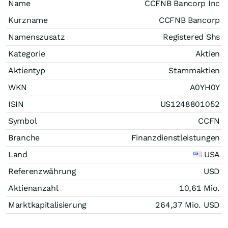
Name
CCFNB Bancorp Inc
Kurzname
CCFNB Bancorp
Namenszusatz
Registered Shs
Kategorie
Aktien
Aktientyp
Stammaktien
WKN
A0YH0Y
ISIN
US1248801052
Symbol
CCFN
Branche
Finanzdienstleistungen
Land
USA
Referenzwährung
USD
Aktienanzahl
10,61 Mio.
Marktkapitalisierung
264,37 Mio.
USD