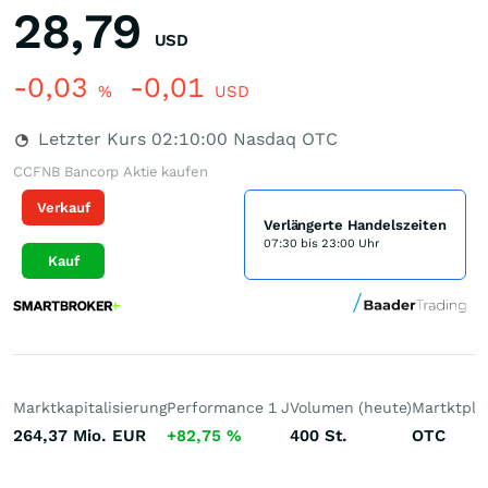
28,79
USD
-0,03
-0,01
%
USD
Letzter Kurs
02:10:00
Nasdaq OTC
CCFNB Bancorp Aktie kaufen
Verkauf
Verlängerte Handelszeiten
07:30 bis 23:00 Uhr
Kauf
Marktkapitalisierung
Performance 1 J
Volumen (heute)
Martktpla
264,37 Mio.
EUR
+82,75
%
400
St.
OTC