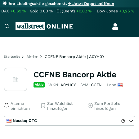
🎁 Ihre Lieblingsaktie geschenkt.
→ Jetzt Depot eröffnen
DAX
+0,69
%
Gold
0,00
%
Öl (Brent)
+0,02
%
Dow Jones
+0,25
%
Aktien
CCFNB Bancorp Aktie | A0YH0Y
Startseite
CCFNB Bancorp Aktie
Aktie
WKN:
A0YH0Y
SYM:
CCFN
Land
Alarme
Zur Watchlist
Zum Portfolio
einrichten
hinzufügen
hinzufügen
Nasdaq OTC