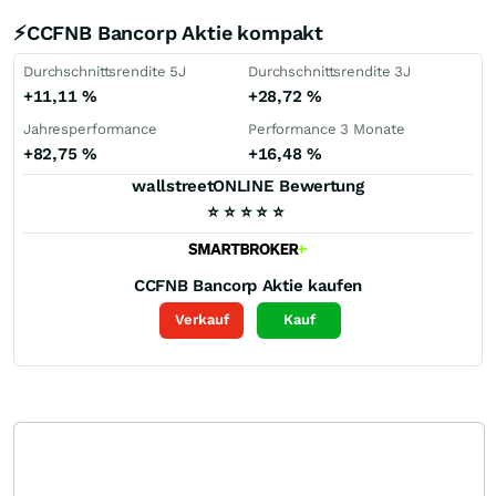
⚡CCFNB Bancorp Aktie kompakt
Durchschnittsrendite 5J
Durchschnittsrendite 3J
+11,11
%
+28,72
%
Jahresperformance
Performance 3 Monate
+82,75
%
+16,48
%
wallstreetONLINE Bewertung
⭐
⭐
⭐
⭐
⭐
CCFNB Bancorp
Aktie kaufen
Verkauf
Kauf