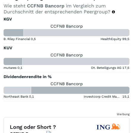
Wie steht
CCFNB Bancorp
im Vergleich zum
Durchschnitt der entsprechenden Peergroup?
KGV
CCFNB Bancorp
B. Riley Financial
0,5
HealthEquity
99,5
KUV
CCFNB Bancorp
mutares
0,1
Dt. Beteiligungs AG
17,5
Dividendenrendite in %
CCFNB Bancorp
Northeast Bank
0,1
Investcorp Credit Management BDC
15,1
Werbung
Long oder Short ?