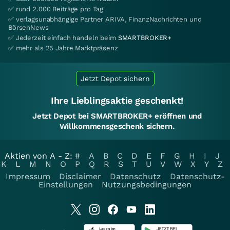
✅ rund 2.000 Beiträge pro Tag
✅ verlagsunabhängige Partner ARIVA, FinanzNachrichten und
BörsenNews
✅ Jederzeit einfach handeln beim
SMARTBROKER+
✅ mehr als 25 Jahre Marktpräsenz
Jetzt Depot sichern
Ihre Lieblingsaktie geschenkt!
Jetzt Depot bei SMARTBROKER+ eröffnen und
Willkommensgeschenk sichern.
Aktien von A - Z:
#
A
B
C
D
E
F
G
H
I
J
K
L
M
N
O
P
Q
R
S
T
U
V
W
X
Y
Z
Impressum
Disclaimer
Datenschutz
Datenschutz-
Einstellungen
Nutzungsbedingungen