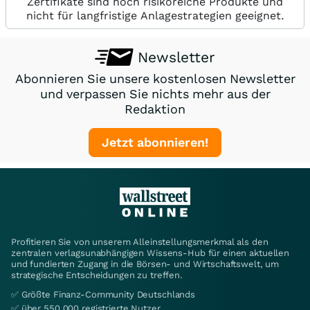
Zertifikate sind hoch risikoreiche Produkte und
nicht für langfristige Anlagestrategien geeignet.
Newsletter
Abonnieren Sie unsere kostenlosen Newsletter
und verpassen Sie nichts mehr aus der
Redaktion
Jetzt abonnieren!
Profitieren Sie von unserem Alleinstellungsmerkmal als den
zentralen verlagsunabhängigen Wissens-Hub für einen aktuellen
und fundierten Zugang in die Börsen- und Wirtschaftswelt, um
strategische Entscheidungen zu treffen.
✅ Größte Finanz-Community Deutschlands
✅ über 550.000 registrierte Nutzer