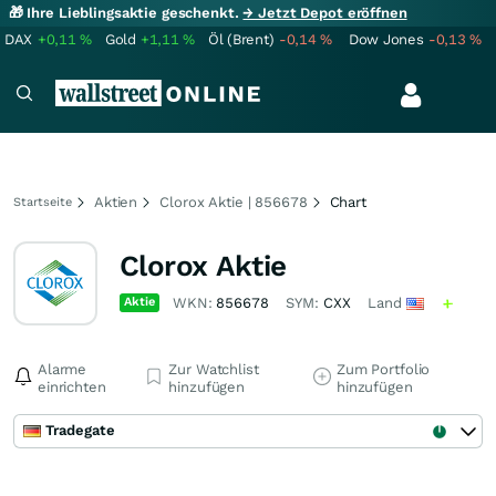
🎁 Ihre Lieblingsaktie geschenkt.
→ Jetzt Depot eröffnen
DAX
+0,11
%
Gold
+1,11
%
Öl (Brent)
-0,14
%
Dow Jones
-0,13
%
Aktien
Clorox Aktie | 856678
Chart
Startseite
Clorox Aktie
Aktie
WKN:
856678
SYM:
CXX
Land
Alarme
Zur Watchlist
Zum Portfolio
einrichten
hinzufügen
hinzufügen
Tradegate