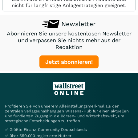
nicht für langfristige Anlagestrategien geeignet.
Newsletter
Abonnieren Sie unsere kostenlosen Newsletter
und verpassen Sie nichts mehr aus der
Redaktion
Jetzt abonnieren!
Profitieren Sie von unserem Alleinstellungsmerkmal als den
zentralen verlagsunabhängigen Wissens-Hub für einen aktuellen
und fundierten Zugang in die Börsen- und Wirtschaftswelt, um
strategische Entscheidungen zu treffen.
✅ Größte Finanz-Community Deutschlands
✅ über 550.000 registrierte Nutzer