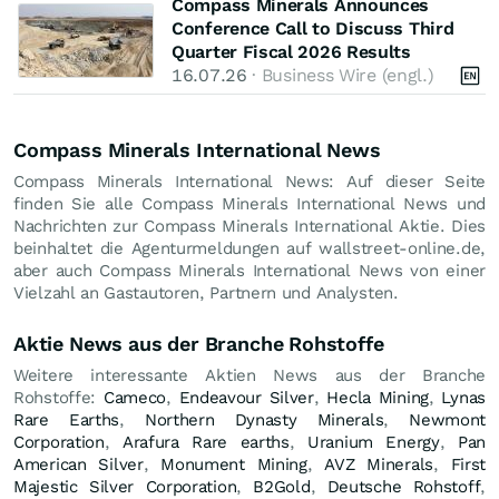
Compass Minerals Announces
Conference Call to Discuss Third
Quarter Fiscal 2026 Results
16.07.26
· Business Wire (engl.)
Compass Minerals International News
Compass Minerals International News: Auf dieser Seite
finden Sie alle Compass Minerals International News und
Nachrichten zur Compass Minerals International Aktie. Dies
beinhaltet die Agenturmeldungen auf wallstreet-online.de,
aber auch Compass Minerals International News von einer
Vielzahl an Gastautoren, Partnern und Analysten.
Aktie News aus der Branche Rohstoffe
Weitere interessante Aktien News aus der Branche
Rohstoffe:
Cameco
,
Endeavour Silver
,
Hecla Mining
,
Lynas
Rare Earths
,
Northern Dynasty Minerals
,
Newmont
Corporation
,
Arafura Rare earths
,
Uranium Energy
,
Pan
American Silver
,
Monument Mining
,
AVZ Minerals
,
First
Majestic Silver Corporation
,
B2Gold
,
Deutsche Rohstoff
,