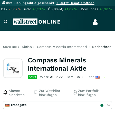
🎁 Ihre Lieblingsaktie geschenkt.
→ Jetzt Depot eröffnen
DAX
-0,02
%
Gold
+0,51
%
Öl (Brent)
+1,07
%
Dow Jones
+0,18
%
Aktien
Compass Minerals International
Nachrichten
Startseite
Compass Minerals
International Aktie
Aktie
WKN:
A0BKZZ
SYM:
CM8
Land
Alarme
Zur Watchlist
Zum Portfolio
einrichten
hinzufügen
hinzufügen
Tradegate