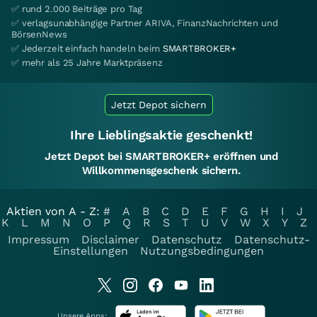
✅ rund 2.000 Beiträge pro Tag
✅ verlagsunabhängige Partner ARIVA, FinanzNachrichten und
BörsenNews
✅ Jederzeit einfach handeln beim
SMARTBROKER+
✅ mehr als 25 Jahre Marktpräsenz
Jetzt Depot sichern
Ihre Lieblingsaktie geschenkt!
Jetzt Depot bei SMARTBROKER+ eröffnen und
Willkommensgeschenk sichern.
Aktien von A - Z:
#
A
B
C
D
E
F
G
H
I
J
K
L
M
N
O
P
Q
R
S
T
U
V
W
X
Y
Z
Impressum
Disclaimer
Datenschutz
Datenschutz-
Einstellungen
Nutzungsbedingungen
Unsere Apps: