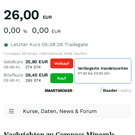
26,00
EUR
0,00
0,00
%
EUR
Letzter Kurs
05.08.26
Tradegate
Compass Minerals International Aktie kaufen
Geldkurs
25,80
EUR
Verkauf
09:48:41
274
STK
Verlängerte Handelszeiten
07:30 bis 23:00 Uhr
Briefkurs
26,40
EUR
Kauf
09:48:41
265
STK
Kurse, Daten, News & Forum
Nachrichten zu Compass Minerals