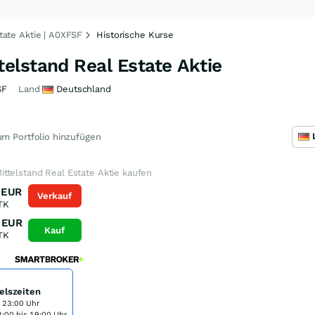
ate Aktie | A0XFSF
Historische Kurse
elstand Real Estate Aktie
SF
Land
Deutschland
m Portfolio hinzufügen
ttelstand Real Estate Aktie kaufen
EUR
Verkauf
TK
EUR
Kauf
TK
elszeiten
s 23:00 Uhr
:00 bis 19:00 Uhr