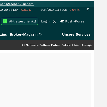
mensgeschenk sichern.
00
29.381,54
-0,51
%
EUR/USD
1,15208
-0,04
%
Aktie geschenkt!
Login
Push-Kurse
zins
Broker-Magazin ✨
Unsere Services
+++
Schwere Seltene Erden: Entsteht hier die nächste Milliardenstory?
Anzeige
+