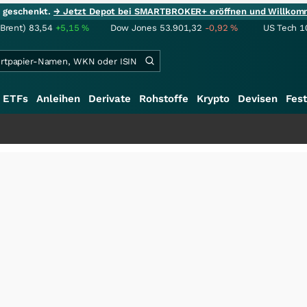
ie geschenkt.
→ Jetzt Depot bei SMARTBROKER+ eröffnen und Willkom
(Brent)
83,54
+5,15
%
Dow Jones
53.901,32
-0,92
%
US Tech 1
ETFs
Anleihen
Derivate
Rohstoffe
Krypto
Devisen
Fest