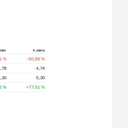
Jahr
5 Jahre
41
%
-90,96
%
,78
4,74
,30
0,30
93
%
+77,51
%