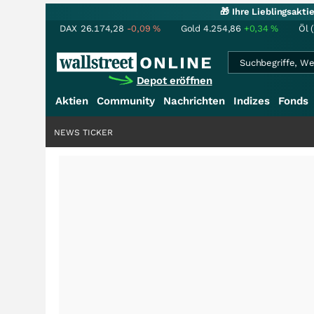
🎁 Ihre Lieblingsakt
DAX
26.174,28
-0,09
%
Gold
4.254,86
+0,34
%
Öl 
Depot eröffnen
Aktien
Community
Nachrichten
Indizes
Fonds
NEWS TICKER