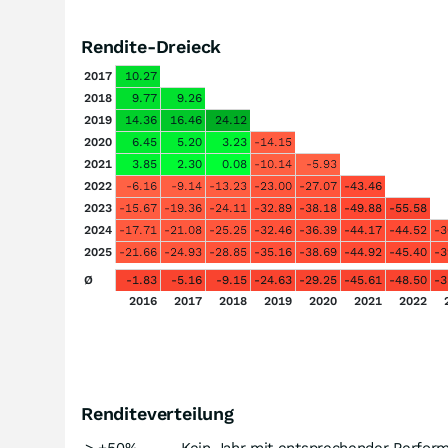
Rendite-Dreieck
2017
10.27
2018
9.77
9.26
2019
14.36
16.46
24.12
2020
6.45
5.20
3.23
-14.15
2021
3.85
2.30
0.08
-10.14
-5.93
2022
-6.16
-9.14
-13.23
-23.00
-27.07
-43.46
2023
-15.67
-19.36
-24.11
-32.89
-38.18
-49.88
-55.58
2024
-17.71
-21.08
-25.25
-32.46
-36.39
-44.17
-44.52
-3
2025
-21.66
-24.93
-28.85
-35.16
-38.69
-44.92
-45.40
-3
Ø
-1.83
-5.16
-9.15
-24.63
-29.25
-45.61
-48.50
-3
2016
2017
2018
2019
2020
2021
2022
Renditeverteilung