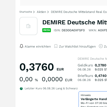
Aktien
DEMIRE Deutsche Mittelstand Real Est
Startseite
DEMIRE Deutsche Mitt
Aktie
ISIN:
DE000A0XFSF0
WKN:
A0XF
Alarme einrichten
Zur Watchlist hinzufügen
Zu
DEMIRE Deutsche Mi
0,3760
Geldkurs
0,2780
EUR
06.08.26
9.025
S
Briefkurs
0,4740
0,00
0,0000
%
EUR
06.08.26
9.025
S
Letzter Kurs
06.08.26
Lang & Schwarz
Hinweis
Verlängerte Hand
Mo-Fr von
07:30 bi
Neu: Samstag von 14