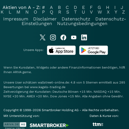
Aktien von A - Z:
#
A
B
C
D
E
F
G
H
I
J
K
L
M
N
O
P
Q
R
S
T
U
V
W
X
Y
Z
Impressum
Disclaimer
Datenschutz
Datenschutz-
Einstellungen
Nutzungsbedingungen
Unsere Apps:
Wenn Sie Kursdaten, Widgets oder andere Finanzinformationen benötigen, hilft
Ihnen
ARIVA
gerne.
Unsere User schätzen wallstreet-online.de: 4.8 von 5 Sternen ermittelt aus 285
Bewertungen bei www.kagels-trading.de
Zeitverzögerung der Kursdaten: Deutsche Börsen +15 Min. NASDAQ +15 Min.
NYSE +20 Min. AMEX +20 Min. Dow Jones +15 Min. Alle Angaben ohne Gewähr.
Copyright © 1998-2026 Smartbroker Holding AG - Alle Rechte vorbehalten.
Mit Unterstützung von:
Daten & Kurse von: