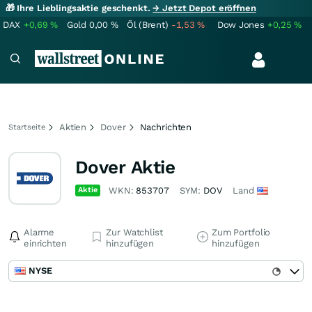
🎁 Ihre Lieblingsaktie geschenkt.
→ Jetzt Depot eröffnen
DAX
+0,69
%
Gold
0,00
%
Öl (Brent)
-1,53
%
Dow Jones
+0,25
%
Aktien
Dover
Nachrichten
Startseite
Dover Aktie
Aktie
WKN:
853707
SYM:
DOV
Land
Alarme
Zur Watchlist
Zum Portfolio
einrichten
hinzufügen
hinzufügen
NYSE