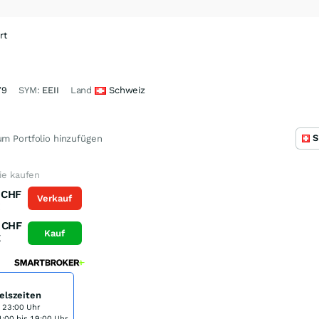
rt
79
SYM:
EEII
Land
Schweiz
S
m Portfolio hinzufügen
tie kaufen
CHF
Verkauf
K
CHF
Kauf
K
elszeiten
s 23:00 Uhr
:00 bis 19:00 Uhr