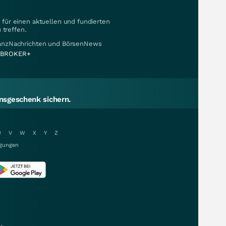
für einen aktuellen und fundierten
 treffen.
nanzNachrichten und BörsenNews
BROKER+
sgeschenk sichern.
U
V
W
X
Y
Z
gungen