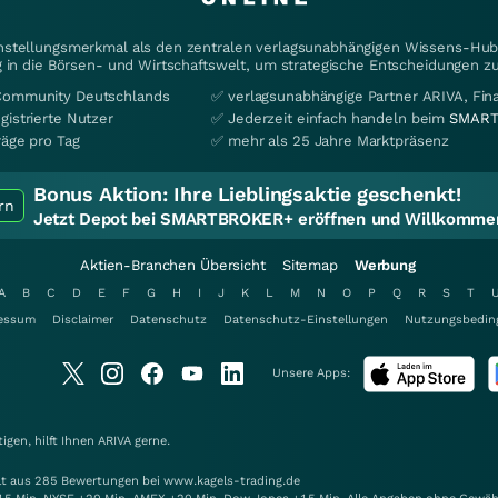
instellungsmerkmal als den zentralen verlagsunabhängigen Wissens-Hub 
 in die Börsen- und Wirtschaftswelt, um strategische Entscheidungen zu
Community Deutschlands
✅ verlagsunabhängige Partner ARIVA, Fi
gistrierte Nutzer
✅ Jederzeit einfach handeln beim
SMART
räge pro Tag
✅ mehr als 25 Jahre Marktpräsenz
Bonus Aktion:
Ihre Lieblingsaktie geschenkt!
rn
Jetzt Depot bei SMARTBROKER+ eröffnen und Willkommen
Aktien-Branchen Übersicht
Sitemap
Werbung
A
B
C
D
E
F
G
H
I
J
K
L
M
N
O
P
Q
R
S
T
essum
Disclaimer
Datenschutz
Datenschutz-Einstellungen
Nutzungsbedin
Unsere Apps:
gen, hilft Ihnen
ARIVA
gerne.
elt aus 285 Bewertungen bei www.kagels-trading.de