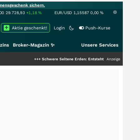
mensgeschenk sichern.
00
29.728,93
+1,18
%
EUR/USD
1,15587
0,00
%
Aktie geschenkt!
Login
Push-Kurse
zins
Broker-Magazin ✨
Unsere Services
+++
Schwere Seltene Erden: Entsteht hier die nächste Milliarden
Anzeige