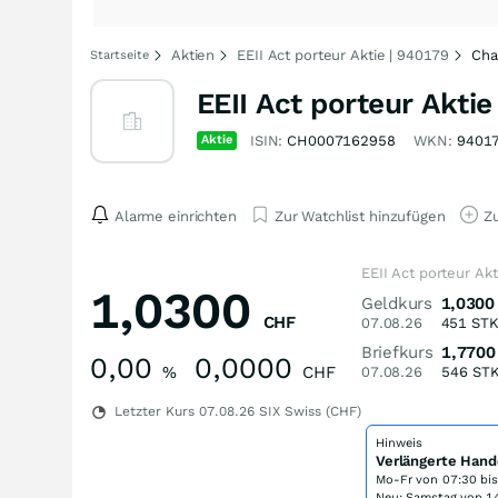
Aktien
EEII Act porteur Aktie | 940179
Cha
Startseite
EEII Act porteur Aktie
Aktie
ISIN:
CH0007162958
WKN:
9401
Alarme einrichten
Zur Watchlist hinzufügen
Zu
EEII Act porteur Ak
1,0300
Geldkurs
1,0300
CHF
07.08.26
451
ST
Briefkurs
1,7700
0,00
0,0000
%
CHF
07.08.26
546
ST
Letzter Kurs
07.08.26
SIX Swiss (CHF)
Hinweis
Verlängerte Hand
Mo-Fr von
07:30 bi
Neu: Samstag von 14