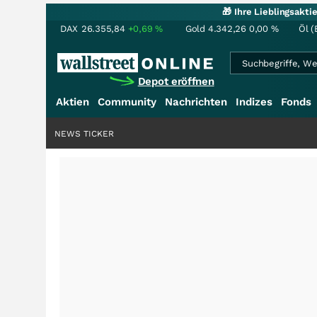
🎁 Ihre Lieblingsakt
DAX
26.355,84
+0,69
%
Gold
4.342,26
0,00
%
Öl (
Depot eröffnen
Aktien
Community
Nachrichten
Indizes
Fonds
NEWS TICKER