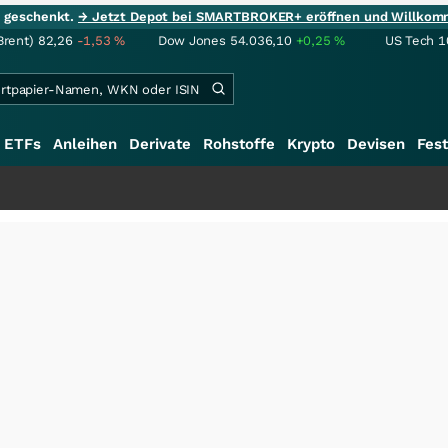
ie geschenkt.
→ Jetzt Depot bei SMARTBROKER+ eröffnen und Willkom
Brent)
82,26
-1,53
%
Dow Jones
54.036,10
+0,25
%
US Tech 1
ETFs
Anleihen
Derivate
Rohstoffe
Krypto
Devisen
Fest