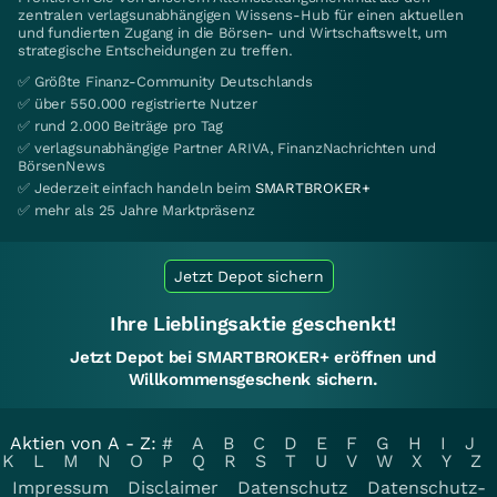
zentralen verlagsunabhängigen Wissens-Hub für einen aktuellen
und fundierten Zugang in die Börsen- und Wirtschaftswelt, um
strategische Entscheidungen zu treffen.
✅ Größte Finanz-Community Deutschlands
✅ über 550.000 registrierte Nutzer
✅ rund 2.000 Beiträge pro Tag
✅ verlagsunabhängige Partner ARIVA, FinanzNachrichten und
BörsenNews
✅ Jederzeit einfach handeln beim
SMARTBROKER+
✅ mehr als 25 Jahre Marktpräsenz
Jetzt Depot sichern
Ihre Lieblingsaktie geschenkt!
Jetzt Depot bei SMARTBROKER+ eröffnen und
Willkommensgeschenk sichern.
Aktien von A - Z:
#
A
B
C
D
E
F
G
H
I
J
K
L
M
N
O
P
Q
R
S
T
U
V
W
X
Y
Z
Impressum
Disclaimer
Datenschutz
Datenschutz-