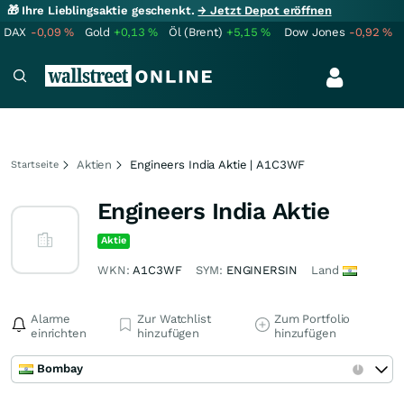
🎁 Ihre Lieblingsaktie geschenkt.
→ Jetzt Depot eröffnen
DAX
-0,09
%
Gold
+0,13
%
Öl (Brent)
+5,15
%
Dow Jones
-0,92
%
Aktien
Engineers India Aktie | A1C3WF
Startseite
Engineers India Aktie
Aktie
WKN:
A1C3WF
SYM:
ENGINERSIN
Land
Alarme
Zur Watchlist
Zum Portfolio
einrichten
hinzufügen
hinzufügen
Bombay