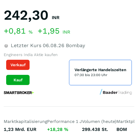
242,30
INR
+0,81
+1,95
%
INR
Letzter Kurs
06.08.26
Bombay
Engineers India Aktie kaufen
Verkauf
Verlängerte Handelszeiten
07:30 bis 23:00 Uhr
Kauf
Marktkapitalisierung
Performance 1 J
Volumen (heute)
Martktpla
1,23 Mrd.
EUR
+18,28
%
299.438
St.
BOM