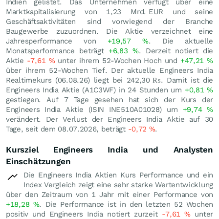
Indien gelistet. Das Unternehmen verfügt über eine
Marktkapitalisierung von 1,23 Mrd.
EUR
und seine
Geschäftsaktivitäten sind vorwiegend der Branche
Baugewerbe zuzuordnen. Die Aktie verzeichnet eine
Jahresperformance von
+19,57
%
. Die aktuelle
Monatsperformance beträgt
+6,83
%
. Derzeit notiert die
Aktie
-7,61
%
unter ihrem 52-Wochen Hoch und
+47,21
%
über ihrem 52-Wochen Tief. Der aktuelle Engineers India
Realtimekurs (
06.08.26
) liegt bei 242,30
₨
. Damit ist die
Engineers India Aktie (A1C3WF) in 24 Stunden um
+0,81
%
gestiegen. Auf 7 Tage gesehen hat sich der Kurs der
Engineers India Aktie (ISIN INE510A01028) um
+9,74
%
verändert. Der Verlust der Engineers India Aktie auf 30
Tage, seit dem 08.07.2026, beträgt
-0,72
%
.
Kursziel Engineers India und Analysten
Einschätzungen
Die Engineers India Aktien Kurs Performance und ein
Index Vergleich zeigt eine sehr starke Wertentwicklung
über den Zeitraum von 1 Jahr mit einer Performance von
+18,28
%
. Die Performance ist in den letzten 52 Wochen
positiv und Engineers India notiert zurzeit
-7,61
%
unter