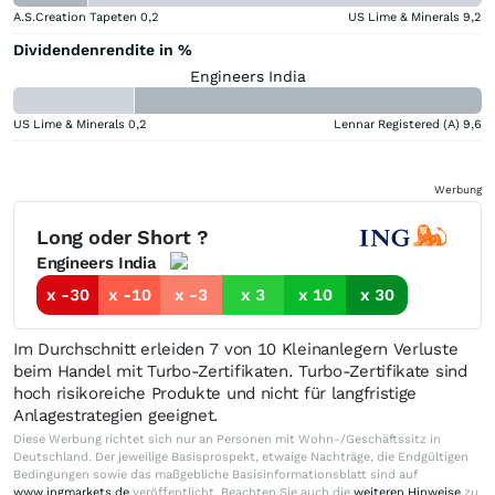
A.S.Creation Tapeten
0,2
US Lime & Minerals
9,2
Dividendenrendite in %
Engineers India
US Lime & Minerals
0,2
Lennar Registered (A)
9,6
Werbung
Long oder Short ?
Engineers India
x -30
x -10
x -3
x 3
x 10
x 30
Im Durchschnitt erleiden 7 von 10 Kleinanlegern Verluste
beim Handel mit Turbo-Zertifikaten. Turbo-Zertifikate sind
hoch risikoreiche Produkte und nicht für langfristige
Anlagestrategien geeignet.
Diese Werbung richtet sich nur an Personen mit Wohn-/Geschäftssitz in
Deutschland. Der jeweilige Basisprospekt, etwaige Nachträge, die Endgültigen
Bedingungen sowie das maßgebliche Basisinformationsblatt sind auf
www.ingmarkets.de
veröffentlicht. Beachten Sie auch die
weiteren Hinweise
zu