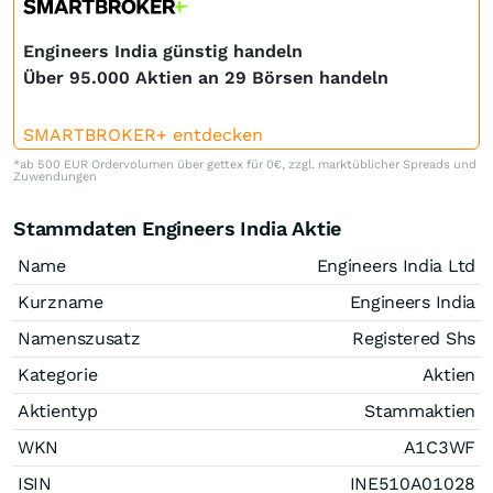
Engineers India günstig handeln
Über 95.000 Aktien an 29 Börsen handeln
SMARTBROKER+ entdecken
*ab 500 EUR Ordervolumen über gettex für 0€, zzgl. marktüblicher Spreads und
Zuwendungen
Stammdaten Engineers India Aktie
Name
Engineers India Ltd
Kurzname
Engineers India
Namenszusatz
Registered Shs
Kategorie
Aktien
Aktientyp
Stammaktien
WKN
A1C3WF
ISIN
INE510A01028