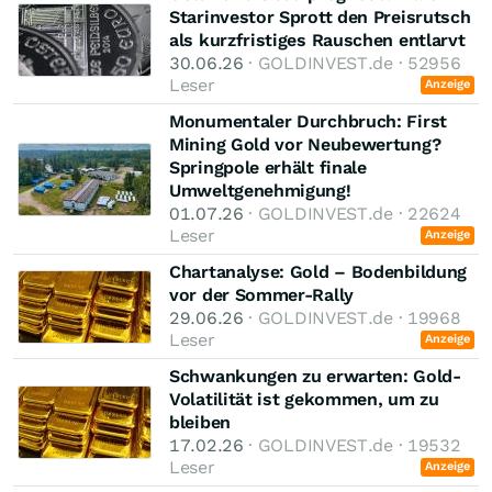
Starinvestor Sprott den Preisrutsch
als kurzfristiges Rauschen entlarvt
30.06.26
· GOLDINVEST.de · 52956
Leser
Anzeige
Monumentaler Durchbruch: First
Mining Gold vor Neubewertung?
Springpole erhält finale
Umweltgenehmigung!
01.07.26
· GOLDINVEST.de · 22624
Leser
Anzeige
Chartanalyse: Gold – Bodenbildung
vor der Sommer-Rally
29.06.26
· GOLDINVEST.de · 19968
Leser
Anzeige
Schwankungen zu erwarten: Gold-
Volatilität ist gekommen, um zu
bleiben
17.02.26
· GOLDINVEST.de · 19532
Leser
Anzeige