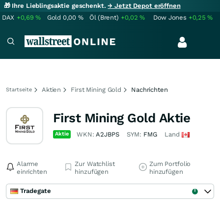
🎁 Ihre Lieblingsaktie geschenkt.
→ Jetzt Depot eröffnen
DAX
+0,69
%
Gold
0,00
%
Öl (Brent)
+0,02
%
Dow Jones
+0,25
%
Aktien
First Mining Gold
Nachrichten
Startseite
First Mining Gold Aktie
Aktie
WKN:
A2JBPS
SYM:
FMG
Land
Alarme
Zur Watchlist
Zum Portfolio
einrichten
hinzufügen
hinzufügen
Tradegate