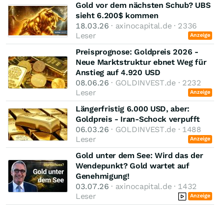
Gold vor dem nächsten Schub? UBS
sieht 6.200$ kommen
18.03.26
· axinocapital.de · 2336
Leser
Anzeige
Preisprognose: Goldpreis 2026 -
Neue Marktstruktur ebnet Weg für
Anstieg auf 4.920 USD
08.06.26
· GOLDINVEST.de · 2232
Leser
Anzeige
Längerfristig 6.000 USD, aber:
Goldpreis - Iran-Schock verpufft
06.03.26
· GOLDINVEST.de · 1488
Leser
Anzeige
Gold unter dem See: Wird das der
Wendepunkt? Gold wartet auf
Genehmigung!
03.07.26
· axinocapital.de · 1432
Leser
Anzeige