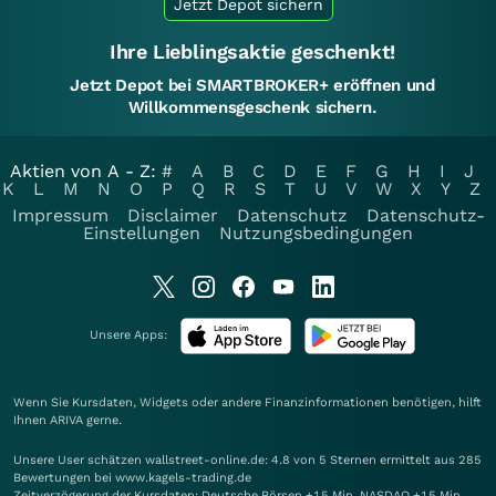
Jetzt Depot sichern
Ihre Lieblingsaktie geschenkt!
Jetzt Depot bei SMARTBROKER+ eröffnen und
Willkommensgeschenk sichern.
Aktien von A - Z:
#
A
B
C
D
E
F
G
H
I
J
K
L
M
N
O
P
Q
R
S
T
U
V
W
X
Y
Z
Impressum
Disclaimer
Datenschutz
Datenschutz-
Einstellungen
Nutzungsbedingungen
Unsere Apps:
Wenn Sie Kursdaten, Widgets oder andere Finanzinformationen benötigen, hilft
Ihnen
ARIVA
gerne.
Unsere User schätzen wallstreet-online.de: 4.8 von 5 Sternen ermittelt aus 285
Bewertungen bei www.kagels-trading.de
Zeitverzögerung der Kursdaten: Deutsche Börsen +15 Min. NASDAQ +15 Min.