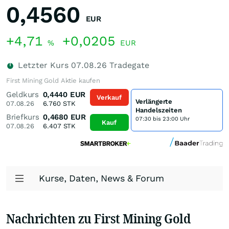
0,4560
EUR
+4,71
+0,0205
%
EUR
Letzter Kurs
07.08.26
Tradegate
First Mining Gold Aktie kaufen
Geldkurs
0,4440
EUR
Verkauf
Verlängerte
07.08.26
6.760
STK
Handelszeiten
Briefkurs
0,4680
EUR
07:30 bis 23:00 Uhr
Kauf
07.08.26
6.407
STK
Kurse, Daten, News & Forum
Nachrichten zu First Mining Gold