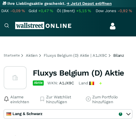
🎁 Ihre Lieblingsaktie geschenkt.
→ Jetzt Depot eröffnen
DAX
-0,09
%
Gold
+0,47
%
Öl (Brent)
+5,15
%
Dow Jones
-0,92
%
Aktien
Fluxys Belgium (D) Aktie | A1JX9C
Bilanz
Startseite
Fluxys Belgium (D) Aktie
Aktie
WKN:
A1JX9C
Land
Alarme
Zur Watchlist
Zum Portfolio
einrichten
hinzufügen
hinzufügen
Lang & Schwarz