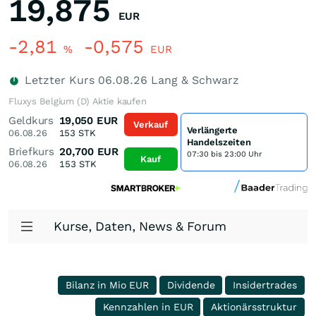
19,875
EUR
-2,81
-0,575
%
EUR
Letzter Kurs
06.08.26
Lang & Schwarz
Fluxys Belgium (D) Aktie kaufen
Geldkurs
19,050
EUR
Verkauf
Verlängerte
06.08.26
153
STK
Handelszeiten
Briefkurs
20,700
EUR
07:30 bis 23:00 Uhr
Kauf
06.08.26
153
STK
Kurse, Daten, News & Forum
Bilanz in Mio EUR
Dividende
Insidertrades
Kennzahlen in EUR
Aktionärsstruktur