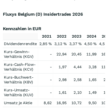
Fluxys Belgium (D) Insidertrades
2026
Kennzahlen in EUR
2021
2022
2023
2024
20
Dividendenrendite
2,85 %
3,12 %
3,37 %
4,50 %
4,58
Kurs-Gewinn-
-
22,94
20,45
11,99
16,
Verhältnis (KGV)
Kurs-Cash-Flow-
-
1,97
4,44
3,28
11,
Verhältnis (KCV)
Kurs-Buchwert-
-
2,98
2,58
1,65
2,
Verhältnis (KBV)
Kurs-Umsatz-
-
1,61
2,10
1,49
1,
Verhältnis (KUV)
Umsatz je Aktie
8,62
16,95
10,72
9,50
10,