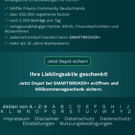
✅ Größte Finanz-Community Deutschlands
✅ über 550.000 registrierte Nutzer
✅ rund 2.000 Beiträge pro Tag
✅ verlagsunabhängige Partner ARIVA, FinanzNachrichten und
BörsenNews
✅ Jederzeit einfach handeln beim
SMARTBROKER+
✅ mehr als 25 Jahre Marktpräsenz
Jetzt Depot sichern
Ihre Lieblingsaktie geschenkt!
Jetzt Depot bei SMARTBROKER+ eröffnen und
Willkommensgeschenk sichern.
Aktien von A - Z:
#
A
B
C
D
E
F
G
H
I
J
K
L
M
N
O
P
Q
R
S
T
U
V
W
X
Y
Z
Impressum
Disclaimer
Datenschutz
Datenschutz-
Einstellungen
Nutzungsbedingungen