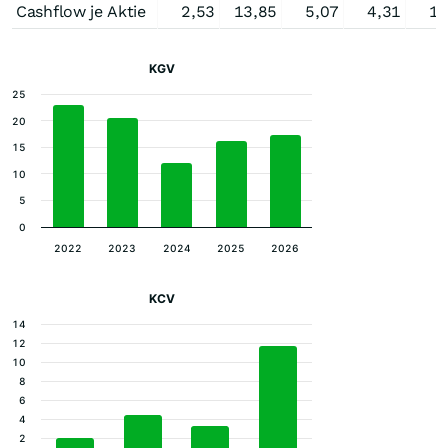
Cashflow je Aktie
2,53
13,85
5,07
4,31
1,
KGV
25
20
15
10
5
0
2022
2023
2024
2025
2026
KCV
14
12
10
8
6
4
2