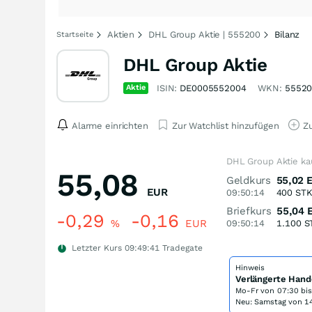
Aktien
DHL Group Aktie | 555200
Bilanz
Startseite
DHL Group Aktie
Aktie
ISIN:
DE0005552004
WKN:
5552
Alarme einrichten
Zur Watchlist hinzufügen
Zu
DHL Group Aktie ka
55,08
Geldkurs
55,02
EUR
09:50:14
400
ST
Briefkurs
55,04
-0,29
-0,16
%
EUR
09:50:14
1.100
S
Letzter Kurs
09:49:41
Tradegate
Hinweis
Verlängerte Hand
Mo-Fr von
07:30 bi
Neu: Samstag von 14