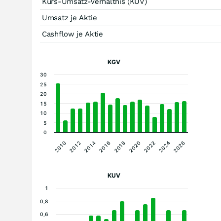
Kurs-Umsatz-Verhältnis (KUV)
Umsatz je Aktie
Cashflow je Aktie
KGV
30
25
20
15
10
5
0
2026
2010
2012
2014
2016
2018
2020
2022
2024
KUV
1
0,8
0,6