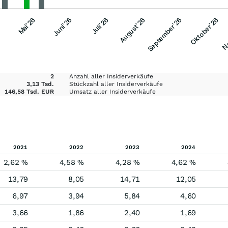
Mai'26
Juni'26
Juli'26
August'26
September'26
Oktober'26
No
2
Anzahl aller Insiderverkäufe
3,13 Tsd.
Stückzahl aller Insiderverkäufe
146,58 Tsd. EUR
Umsatz aller Insiderverkäufe
2021
2022
2023
2024
2,62 %
4,58 %
4,28 %
4,62 %
13,79
8,05
14,71
12,05
6,97
3,94
5,84
4,60
3,66
1,86
2,40
1,69