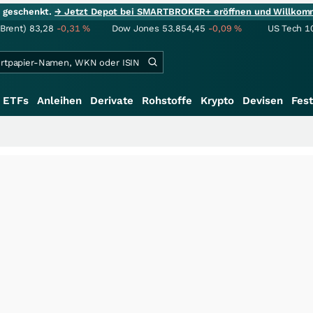
ie geschenkt.
→ Jetzt Depot bei SMARTBROKER+ eröffnen und Willkom
(Brent)
83,28
-0,31
%
Dow Jones
53.854,45
-0,09
%
US Tech 1
ETFs
Anleihen
Derivate
Rohstoffe
Krypto
Devisen
Fest