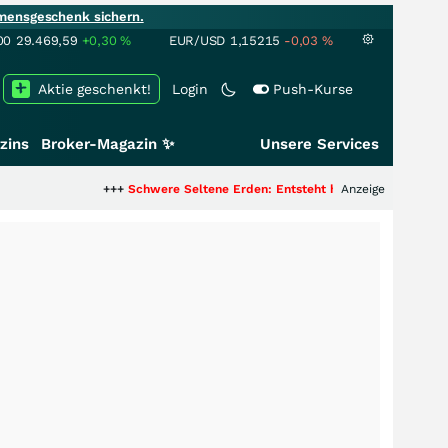
mensgeschenk sichern.
00
29.469,59
+0,30
%
EUR/USD
1,15215
-0,03
%
Aktie geschenkt!
Login
Push-Kurse
zins
Broker-Magazin ✨
Unsere Services
+++
Schwere Seltene Erden: Entsteht hier die nächste Milliardenstory
Anzeige