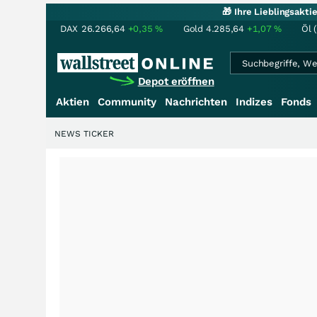
🎁 Ihre Lieblingsakt
DAX
26.266,64
+0,35
%
Gold
4.285,64
+1,07
%
Öl 
Depot eröffnen
Aktien
Community
Nachrichten
Indizes
Fonds
NEWS TICKER