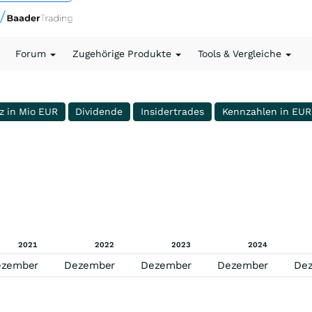
Forum
Zugehörige Produkte
Tools & Vergleiche
z in Mio EUR
Dividende
Insidertrades
Kennzahlen in EUR
2021
2022
2023
2024
ezember
Dezember
Dezember
Dezember
De