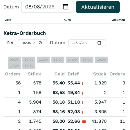
Aktualisieren
Datum
Zeit
Kurs
Volumen
Xetra-Orderbuch
Zeit
Datum
09:05
10:00
11:00
13:00
14:00
15:00
16:00
17:00
17:30
Orders
Stück
Geld
Brief
Stück
Orders
56
578
55,40
55,44
1.829
3
1
158
63,58
49,84
2
1
4
5.904
58,18
51,18
5.947
1
1
874
58,16
52,08
3.806
1
2
1.745
58,00
52,66
41.870
11