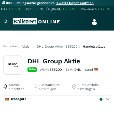
🎁 Ihre Lieblingsaktie geschenkt.
→ Jetzt Depot eröffnen
DAX
+0,69
%
Gold
0,00
%
Öl (Brent)
+0,02
%
Dow Jones
+0,25
%
Aktien
DHL Group Aktie | 555200
Handelsplätze
Startseite
DHL Group Aktie
Aktie
WKN:
555200
SYM:
DHL
Land
Alarme
Zur Watchlist
Zum Portfolio
einrichten
hinzufügen
hinzufügen
Tradegate