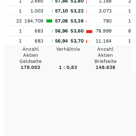
1
2.665
57,86
52,80
1.168
2
1
1.003
57,10
53,22
3.073
1
22
164.709
57,08
53,26
780
1
1
683
56,96
53,60
78.999
8
1
683
56,94
53,70
11.164
1
Anzahl
Verhältnis
Anzahl
Aktien
Aktien
Geldseite
Briefseite
179.002
1 : 0,83
148.638