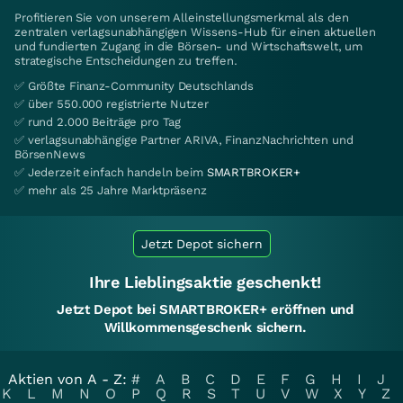
Profitieren Sie von unserem Alleinstellungsmerkmal als den
zentralen verlagsunabhängigen Wissens-Hub für einen aktuellen
und fundierten Zugang in die Börsen- und Wirtschaftswelt, um
strategische Entscheidungen zu treffen.
✅ Größte Finanz-Community Deutschlands
✅ über 550.000 registrierte Nutzer
✅ rund 2.000 Beiträge pro Tag
✅ verlagsunabhängige Partner ARIVA, FinanzNachrichten und
BörsenNews
✅ Jederzeit einfach handeln beim
SMARTBROKER+
✅ mehr als 25 Jahre Marktpräsenz
Jetzt Depot sichern
Ihre Lieblingsaktie geschenkt!
Jetzt Depot bei SMARTBROKER+ eröffnen und
Willkommensgeschenk sichern.
Aktien von A - Z:
#
A
B
C
D
E
F
G
H
I
J
K
L
M
N
O
P
Q
R
S
T
U
V
W
X
Y
Z