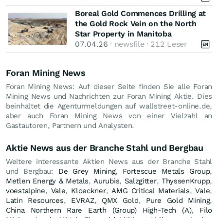
Boreal Gold Commences Drilling at
the Gold Rock Vein on the North
Star Property in Manitoba
07.04.26
· newsfile · 212 Leser
Foran Mining News
Foran Mining News: Auf dieser Seite finden Sie alle Foran
Mining News und Nachrichten zur Foran Mining Aktie. Dies
beinhaltet die Agenturmeldungen auf wallstreet-online.de,
aber auch Foran Mining News von einer Vielzahl an
Gastautoren, Partnern und Analysten.
Aktie News aus der Branche Stahl und Bergbau
Weitere interessante Aktien News aus der Branche Stahl
und Bergbau:
De Grey Mining
,
Fortescue Metals Group
,
Metlen Energy & Metals
,
Aurubis
,
Salzgitter
,
ThyssenKrupp
,
voestalpine
,
Vale
,
Kloeckner
,
AMG Critical Materials
,
Vale
,
Latin Resources
,
EVRAZ
,
QMX Gold
,
Pure Gold Mining
,
China Northern Rare Earth (Group) High-Tech (A)
,
Filo