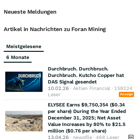
Neueste Meldungen
Artikel in Nachrichten zu Foran Mining
Meistgelesene
6 Monate
Durchbruch. Durchbruch.
Durchbruch. Kutcho Copper hat
DAS Signal gesendet
10.02.26
· Aktien Financial · 159224
Leser
Anzeige
ELYSEE Earns $9,750,354 ($0.34
per share) During the Year Ended
December 31, 2025; Net Asset
Value Increases by 80% to $21.5
million ($0.76 per share)
13.04.26
· newsfile · 468 Leser