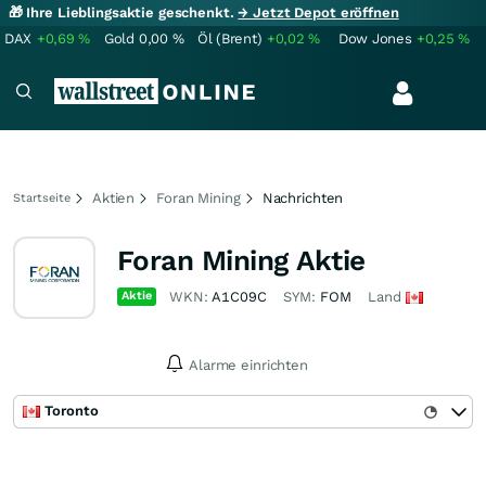
🎁 Ihre Lieblingsaktie geschenkt.
→ Jetzt Depot eröffnen
DAX
+0,69
%
Gold
0,00
%
Öl (Brent)
+0,02
%
Dow Jones
+0,25
%
Aktien
Foran Mining
Nachrichten
Startseite
Foran Mining Aktie
Aktie
WKN:
A1C09C
SYM:
FOM
Land
Alarme einrichten
Toronto