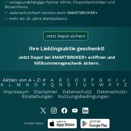
✅ verlagsunabhängige Partner ARIVA, FinanzNachrichten und
BörsenNews
✅ Jederzeit einfach handeln beim
SMARTBROKER+
✅ mehr als 25 Jahre Marktpräsenz
Jetzt Depot sichern
Ihre Lieblingsaktie geschenkt!
Jetzt Depot bei SMARTBROKER+ eröffnen und
Willkommensgeschenk sichern.
Aktien von A - Z:
#
A
B
C
D
E
F
G
H
I
J
K
L
M
N
O
P
Q
R
S
T
U
V
W
X
Y
Z
Impressum
Disclaimer
Datenschutz
Datenschutz-
Einstellungen
Nutzungsbedingungen
Unsere Apps: