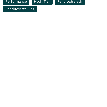
Performance
Hoch/Tief
Renditedreieck
Renditeverteilung