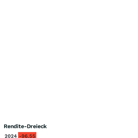
Rendite-Dreieck
2024
-96.55