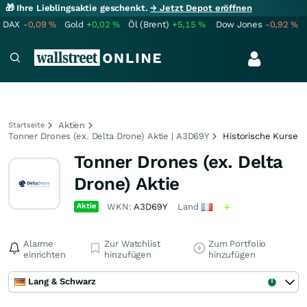
🎁 Ihre Lieblingsaktie geschenkt.
→ Jetzt Depot eröffnen
DAX
-0,09
%
Gold
+0,02
%
Öl (Brent)
+5,15
%
Dow Jones
-0,92
%
Aktien
Startseite
Tonner Drones (ex. Delta Drone) Aktie | A3D69Y
Historische Kurse
Tonner Drones (ex. Delta
Drone) Aktie
Aktie
WKN:
A3D69Y
Land
Alarme
Zur Watchlist
Zum Portfolio
einrichten
hinzufügen
hinzufügen
Lang & Schwarz