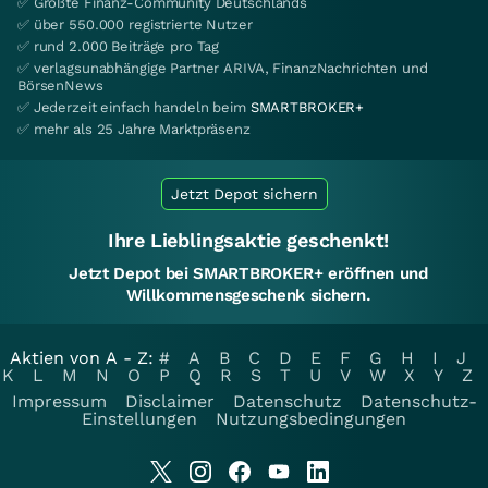
✅ Größte Finanz-Community Deutschlands
✅ über 550.000 registrierte Nutzer
✅ rund 2.000 Beiträge pro Tag
✅ verlagsunabhängige Partner ARIVA, FinanzNachrichten und
BörsenNews
✅ Jederzeit einfach handeln beim
SMARTBROKER+
✅ mehr als 25 Jahre Marktpräsenz
Jetzt Depot sichern
Ihre Lieblingsaktie geschenkt!
Jetzt Depot bei SMARTBROKER+ eröffnen und
Willkommensgeschenk sichern.
Aktien von A - Z:
#
A
B
C
D
E
F
G
H
I
J
K
L
M
N
O
P
Q
R
S
T
U
V
W
X
Y
Z
Impressum
Disclaimer
Datenschutz
Datenschutz-
Einstellungen
Nutzungsbedingungen