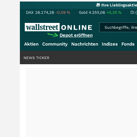
🎁 Ihre Lieblingsakt
DAX
26.174,28
-0,09
%
Gold
4.255,06
+0,35
%
Öl 
Depot eröffnen
Aktien
Community
Nachrichten
Indizes
Fonds
NEWS TICKER