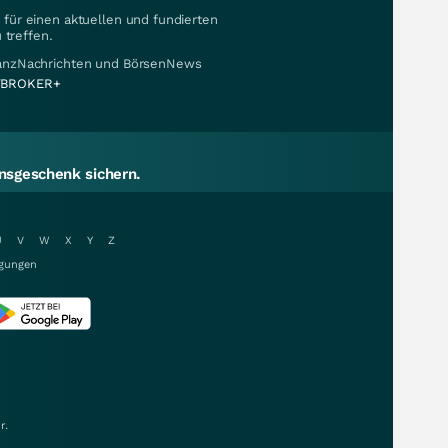
für einen aktuellen und fundierten
 treffen.
nanzNachrichten und BörsenNews
BROKER+
sgeschenk sichern.
U
V
W
X
Y
Z
gungen
r.