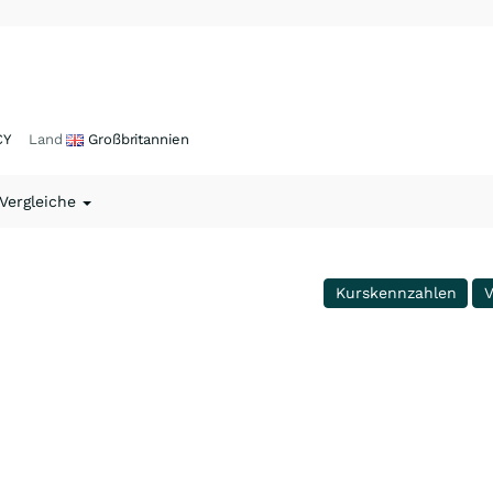
CY
Land
Großbritannien
 Vergleiche
Kurskennzahlen
V