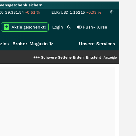
mensgeschenk sichern.
00
29.381,54
-0,51
%
EUR/USD
1,15215
-0,03
%
Aktie geschenkt!
Login
Push-Kurse
zins
Broker-Magazin ✨
Unsere Services
+++
Schwere Seltene Erden: Entsteht hier die nächste Milliard
Anzeige