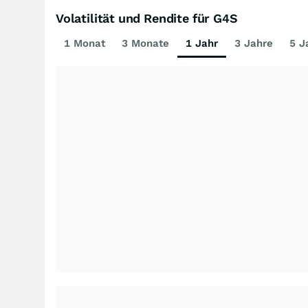
Volatilität und Rendite für G4S
1 Monat
3 Monate
1 Jahr
3 Jahre
5 J