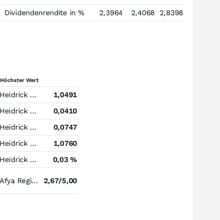
Dividendenrendite in %
2,3964
2,4068
2,8398
Höchster Wert
Heidrick & Struggles International
1,0491
Heidrick & Struggles International
0,0410
Heidrick & Struggles International
0,0747
Heidrick & Struggles International
1,0760
Heidrick & Struggles International
0,03 %
Afya Registered (A)
2,67/5,00