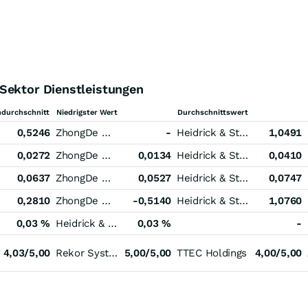
Sektor Dienstleistungen
durchschnitt
Niedrigster Wert
Durchschnittswert
0,5246
ZhongDe Waste Technology
-
Heidrick & Struggles International
1,0491
0,0272
ZhongDe Waste Technology
0,0134
Heidrick & Struggles International
0,0410
0,0637
ZhongDe Waste Technology
0,0527
Heidrick & Struggles International
0,0747
0,2810
ZhongDe Waste Technology
-0,5140
Heidrick & Struggles International
1,0760
0,03 %
Heidrick & Struggles International
0,03 %
-
4,03/5,00
Rekor Systems
5,00/5,00
TTEC Holdings
4,00/5,00