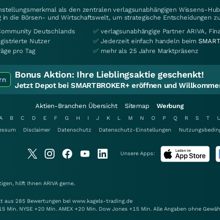
instellungsmerkmal als den zentralen verlagsunabhängigen Wissens-Hub 
 in die Börsen- und Wirtschaftswelt, um strategische Entscheidungen zu
Community Deutschlands
✅ verlagsunabhängige Partner ARIVA, Fi
gistrierte Nutzer
✅ Jederzeit einfach handeln beim
SMART
räge pro Tag
✅ mehr als 25 Jahre Marktpräsenz
Bonus Aktion:
Ihre Lieblingsaktie geschenkt!
rn
Jetzt Depot bei SMARTBROKER+ eröffnen und Willkommen
Aktien-Branchen Übersicht
Sitemap
Werbung
A
B
C
D
E
F
G
H
I
J
K
L
M
N
O
P
Q
R
S
T
essum
Disclaimer
Datenschutz
Datenschutz-Einstellungen
Nutzungsbedin
Unsere Apps:
gen, hilft Ihnen
ARIVA
gerne.
elt aus 285 Bewertungen bei www.kagels-trading.de
15 Min. NYSE +20 Min. AMEX +20 Min. Dow Jones +15 Min. Alle Angaben ohne Gewäh