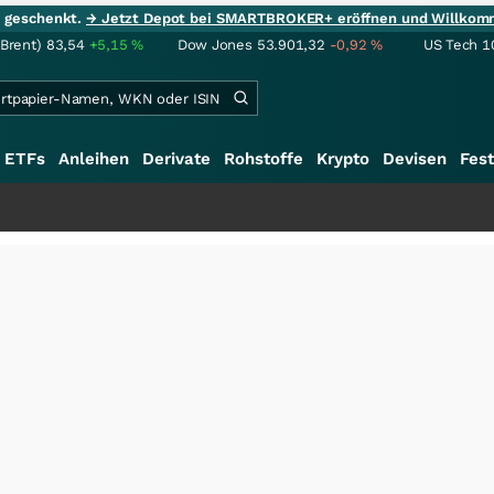
ie geschenkt.
→ Jetzt Depot bei SMARTBROKER+ eröffnen und Willkom
(Brent)
83,54
+5,15
%
Dow Jones
53.901,32
-0,92
%
US Tech 1
ETFs
Anleihen
Derivate
Rohstoffe
Krypto
Devisen
Fest