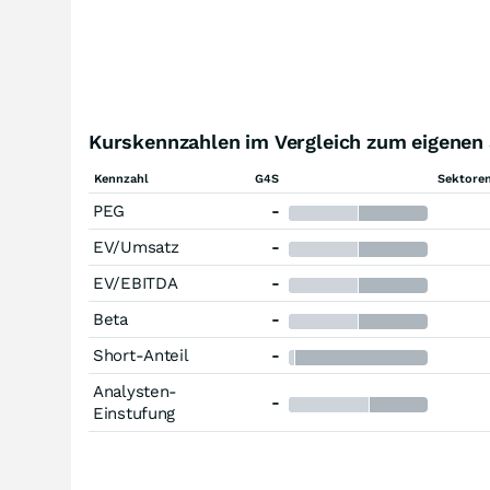
Kurskennzahlen im Vergleich zum eigenen 
Kennzahl
G4S
Sektoren
PEG
-
EV/Umsatz
-
EV/EBITDA
-
Beta
-
Short-Anteil
-
Analysten-
-
Einstufung