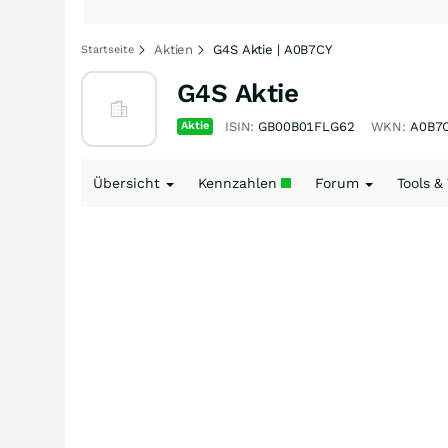
Aktien
G4S Aktie | A0B7CY
Startseite
G4S Aktie
Aktie
ISIN:
GB00B01FLG62
WKN:
A0B7
Übersicht
Kennzahlen
Forum
Tools &