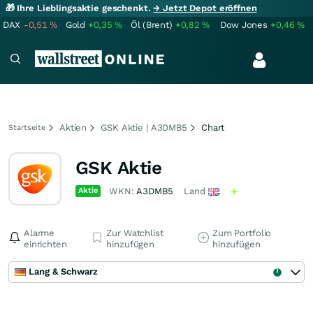
🎁 Ihre Lieblingsaktie geschenkt.
→ Jetzt Depot eröffnen
DAX
-0,51
%
Gold
+0,35
%
Öl (Brent)
+0,82
%
Dow Jones
+0,46
%
Aktien
GSK Aktie | A3DMB5
Chart
Startseite
GSK Aktie
Aktie
WKN:
A3DMB5
Land
Alarme
Zur Watchlist
Zum Portfolio
einrichten
hinzufügen
hinzufügen
Lang & Schwarz