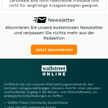
Zertifikate sind hoch risikoreiche Produkte und
nicht für langfristige Anlagestrategien geeignet.
Newsletter
Abonnieren Sie unsere kostenlosen Newsletter
und verpassen Sie nichts mehr aus der
Redaktion
Jetzt abonnieren!
Profitieren Sie von unserem Alleinstellungsmerkmal als den
zentralen verlagsunabhängigen Wissens-Hub für einen aktuellen
und fundierten Zugang in die Börsen- und Wirtschaftswelt, um
strategische Entscheidungen zu treffen.
✅ Größte Finanz-Community Deutschlands
✅ über 550.000 registrierte Nutzer