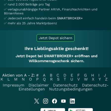
✅ rund 2.000 Beiträge pro Tag
✅ verlagsunabhängige Partner ARIVA, FinanzNachrichten und
BörsenNews
✅ Jederzeit einfach handeln beim
SMARTBROKER+
✅ mehr als 25 Jahre Marktpräsenz
Jetzt Depot sichern
Ihre Lieblingsaktie geschenkt!
Jetzt Depot bei SMARTBROKER+ eröffnen und
Willkommensgeschenk sichern.
Aktien von A - Z:
#
A
B
C
D
E
F
G
H
I
J
K
L
M
N
O
P
Q
R
S
T
U
V
W
X
Y
Z
Impressum
Disclaimer
Datenschutz
Datenschutz-
Einstellungen
Nutzungsbedingungen