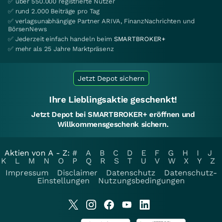
✅ über 550.000 registrierte Nutzer
✅ rund 2.000 Beiträge pro Tag
✅ verlagsunabhängige Partner ARIVA, FinanzNachrichten und
BörsenNews
✅ Jederzeit einfach handeln beim
SMARTBROKER+
✅ mehr als 25 Jahre Marktpräsenz
Jetzt Depot sichern
Ihre Lieblingsaktie geschenkt!
Jetzt Depot bei SMARTBROKER+ eröffnen und
Willkommensgeschenk sichern.
Aktien von A - Z:
#
A
B
C
D
E
F
G
H
I
J
K
L
M
N
O
P
Q
R
S
T
U
V
W
X
Y
Z
Impressum
Disclaimer
Datenschutz
Datenschutz-
Einstellungen
Nutzungsbedingungen