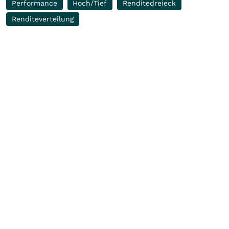
Performance
Hoch/Tief
Renditedreieck
Renditeverteilung