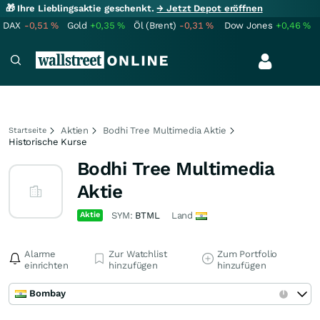
🎁 Ihre Lieblingsaktie geschenkt.
→ Jetzt Depot eröffnen
DAX
-0,51
%
Gold
+0,35
%
Öl (Brent)
-0,31
%
Dow Jones
+0,46
%
Aktien
Bodhi Tree Multimedia Aktie
Startseite
Historische Kurse
Bodhi Tree Multimedia
Aktie
Aktie
SYM:
BTML
Land
Alarme
Zur Watchlist
Zum Portfolio
einrichten
hinzufügen
hinzufügen
Bombay