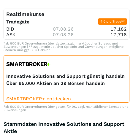
Realtimekurse
Tradegate
4 € pro Trade**
BID
07.08.26
17,182
ASK
07.08.26
17,718
*ab 500 EUR Ordervolumen über gettex, zzgl. marktüblicher Spreads und
Zuwendungen | ** zzgl. marktüblicher Spreads und Zuwendungen, mögliche
Steuern und ggf. SEC Gebühr
Innovative Solutions and Support günstig handeln
Über 95.000 Aktien an 29 Börsen handeln
SMARTBROKER+ entdecken
*ab 500 EUR Ordervolumen über gettex für 0€, zzgl. marktüblicher Spreads und
Zuwendungen
Stammdaten Innovative Solutions and Support
Aktie