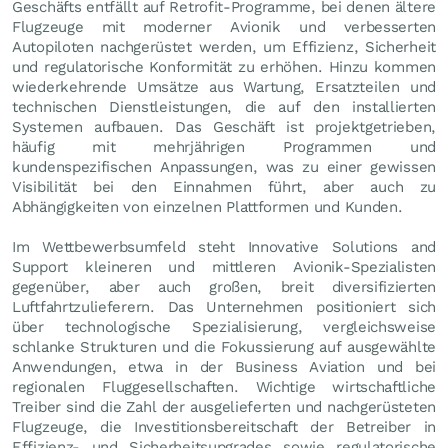
Geschäfts entfällt auf Retrofit-Programme, bei denen ältere
Flugzeuge mit moderner Avionik und verbesserten
Autopiloten nachgerüstet werden, um Effizienz, Sicherheit
und regulatorische Konformität zu erhöhen. Hinzu kommen
wiederkehrende Umsätze aus Wartung, Ersatzteilen und
technischen Dienstleistungen, die auf den installierten
Systemen aufbauen. Das Geschäft ist projektgetrieben,
häufig mit mehrjährigen Programmen und
kundenspezifischen Anpassungen, was zu einer gewissen
Visibilität bei den Einnahmen führt, aber auch zu
Abhängigkeiten von einzelnen Plattformen und Kunden.
Im Wettbewerbsumfeld steht Innovative Solutions and
Support kleineren und mittleren Avionik-Spezialisten
gegenüber, aber auch großen, breit diversifizierten
Luftfahrtzulieferern. Das Unternehmen positioniert sich
über technologische Spezialisierung, vergleichsweise
schlanke Strukturen und die Fokussierung auf ausgewählte
Anwendungen, etwa in der Business Aviation und bei
regionalen Fluggesellschaften. Wichtige wirtschaftliche
Treiber sind die Zahl der ausgelieferten und nachgerüsteten
Flugzeuge, die Investitionsbereitschaft der Betreiber in
Effizienz- und Sicherheitsupgrades sowie regulatorische