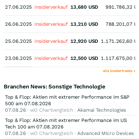
27.06.2025
27.06.2025
Insiderverkauf
13,680
USD
991.786,32
U
26.06.2025
26.06.2025
Insiderverkauf
13,210
USD
788.201,07
U
25.06.2025
25.06.2025
Insiderverkauf
12,920
USD
1.171.262,60
U
23.06.2025
23.06.2025
Insiderverkauf
12,500
USD
1.117.675,00
U
alle Insidertrades »
Branchen News: Sonstige Technologie
Top & Flop: Aktien mit extremer Performance im S&P
500 am 07.08.2026
07.08.26
· wO Chartvergleich ·
Akamai Technologies
Top & Flop: Aktien mit extremer Performance im US
Tech 100 am 07.08.2026
07.08.26
· wO Chartvergleich ·
Advanced Micro Devices