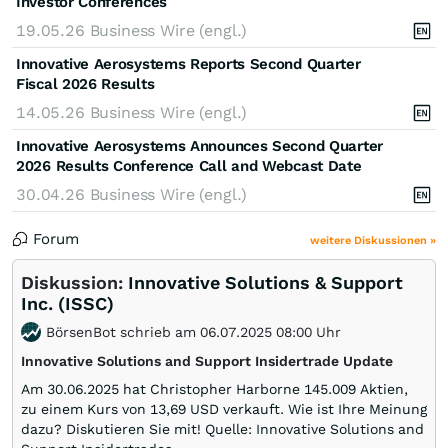
Investor Conferences
19.05.26
Business Wire (engl.)
Innovative Aerosystems Reports Second Quarter
Fiscal 2026 Results
14.05.26
Business Wire (engl.)
Innovative Aerosystems Announces Second Quarter
2026 Results Conference Call and Webcast Date
30.04.26
Business Wire (engl.)
Forum
weitere Diskussionen »
Diskussion:
Innovative Solutions & Support
Inc. (ISSC)
BörsenBot schrieb am 06.07.2025 08:00 Uhr
Innovative Solutions and Support Insidertrade Update
Am 30.06.2025 hat Christopher Harborne 145.009 Aktien,
zu einem Kurs von 13,69 USD verkauft. Wie ist Ihre Meinung
dazu? Diskutieren Sie mit! Quelle: Innovative Solutions and