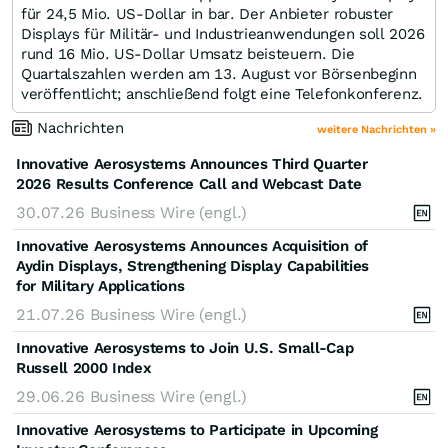
für 24,5 Mio. US-Dollar in bar. Der Anbieter robuster
Displays für Militär- und Industrieanwendungen soll 2026
rund 16 Mio. US-Dollar Umsatz beisteuern. Die
Quartalszahlen werden am 13. August vor Börsenbeginn
veröffentlicht; anschließend folgt eine Telefonkonferenz.
Nachrichten
weitere Nachrichten »
Innovative Aerosystems Announces Third Quarter
2026 Results Conference Call and Webcast Date
30.07.26
Business Wire (engl.)
Innovative Aerosystems Announces Acquisition of
Aydin Displays, Strengthening Display Capabilities
for Military Applications
21.07.26
Business Wire (engl.)
Innovative Aerosystems to Join U.S. Small-Cap
Russell 2000 Index
29.06.26
Business Wire (engl.)
Innovative Aerosystems to Participate in Upcoming