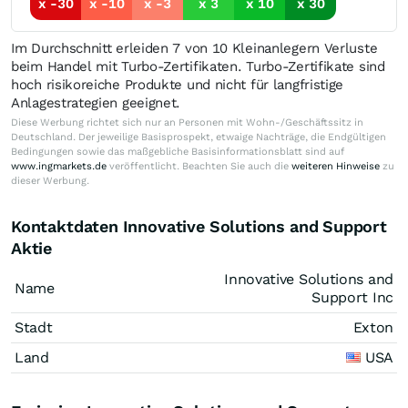
x -30
x -10
x -3
x 3
x 10
x 30
Im Durchschnitt erleiden 7 von 10 Kleinanlegern Verluste
beim Handel mit Turbo-Zertifikaten. Turbo-Zertifikate sind
hoch risikoreiche Produkte und nicht für langfristige
Anlagestrategien geeignet.
Diese Werbung richtet sich nur an Personen mit Wohn-/Geschäftssitz in
Deutschland. Der jeweilige Basisprospekt, etwaige Nachträge, die Endgültigen
Bedingungen sowie das maßgebliche Basisinformationsblatt sind auf
www.ingmarkets.de
veröffentlicht. Beachten Sie auch die
weiteren Hinweise
zu
dieser Werbung.
Kontaktdaten Innovative Solutions and Support
Aktie
Innovative Solutions and
Name
Support Inc
Stadt
Exton
Land
USA