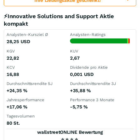
Ihre Lieblingsaktie geschenkt!
⚡Innovative Solutions and Support Aktie
kompakt
Analysten-Kursziel Ø
Analysten-Ratings
28,25
USD
KGV
KUV
22,82
2,67
KCV
Dividende pro Aktie
16,88
0,001
USD
Durchschnittsrendite 5J
Durchschnittsrendite 3J
+24,35
%
+35,88
%
Jahresperformance
Performance 3 Monate
+17,06
%
-5,75
%
Tagesvolumen
80 St.
wallstreetONLINE Bewertung
⭐
⭐
⭐
⭐