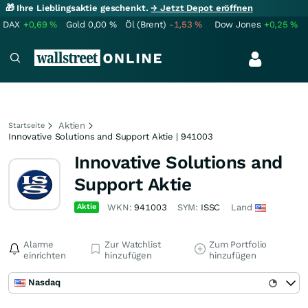
🎁 Ihre Lieblingsaktie geschenkt.
→ Jetzt Depot eröffnen
DAX
+0,69
%
Gold
0,00
%
Öl (Brent)
-1,53
%
Dow Jones
+0,25
%
Aktien
Startseite
Innovative Solutions and Support Aktie | 941003
Innovative Solutions and
Support Aktie
Aktie
WKN:
941003
SYM:
ISSC
Land
Alarme
Zur Watchlist
Zum Portfolio
einrichten
hinzufügen
hinzufügen
Nasdaq