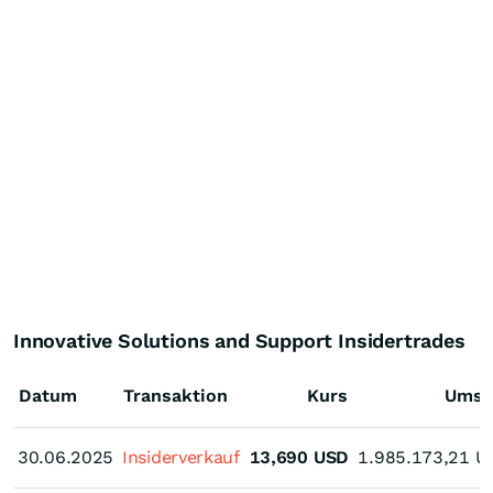
Innovative Solutions and Support Insidertrades
Datum
Transaktion
Kurs
Umsa
30.06.2025
30.06.2025
Insiderverkauf
13,690
USD
1.985.173,21
U