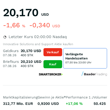
20,170
USD
-1,66
-0,340
%
USD
Letzter Kurs
02:00:00
Nasdaq
Innovative Solutions and Support Aktie kaufen
Geldkurs
20,170
USD
Verkauf
Verlängerte
07.08.26
400
STK
Handelszeiten
Briefkurs
20,210
USD
07:30 bis 23:00 Uhr
Kauf
07.08.26
400
STK
Marktkapitalisierung
Gewinn je Aktie
*
Performance 1 J
Volumen 
312,77 Mio.
EUR
0,9200
USD
+17,06
%
50.425
S