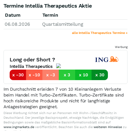
Termine Intellia Therapeutics Aktie
Datum
Termin
06.08.2026
Quartalsmitteilung
alle Intellia Therapeutics Termine »
Werbung
Long oder Short ?
Intellia Therapeutics
x -30
x -10
x -3
x 3
x 10
x 30
Im Durchschnitt erleiden 7 von 10 Kleinanlegern Verluste
beim Handel mit Turbo-Zertifikaten. Turbo-Zertifikate sind
hoch risikoreiche Produkte und nicht für langfristige
Anlagestrategien geeignet.
Diese Werbung richtet sich nur an Personen mit Wohn-/Geschäftssitz in
Deutschland. Der jeweilige Basisprospekt, etwaige Nachträge, die Endgültigen
Bedingungen sowie das maßgebliche Basisinformationsblatt sind auf
www.ingmarkets.de
veröffentlicht. Beachten Sie auch die
weiteren Hinweise
zu