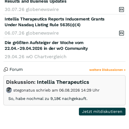
Results and Business Updates
30.07.26
globenewswire
Intellia Therapeutics Reports Inducement Grants
Under Nasdaq Listing Rule 5635(c)(4)
06.07.26
globenewswire
Die größten Aufsteiger der Woche vom
22.04.-29.04.2026 in der wO Community
29.04.26
wO Chartvergleich
Forum
weitere Diskussionen »
Diskussion:
Intellia Therapeutics
stegonatus schrieb am 06.08.2026 14:29 Uhr
So, habe nochmal zu 9,18€ nachgekauft.
Jetzt mitdiskutieren