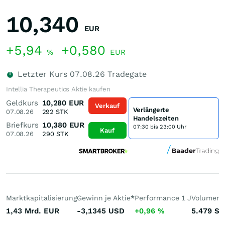
10,340
EUR
+5,94
+0,580
%
EUR
Letzter Kurs
07.08.26
Tradegate
Intellia Therapeutics Aktie kaufen
Geldkurs
10,280
EUR
Verkauf
Verlängerte
07.08.26
292
STK
Handelszeiten
Briefkurs
10,380
EUR
07:30 bis 23:00 Uhr
Kauf
07.08.26
290
STK
Marktkapitalisierung
Gewinn je Aktie
*
Performance 1 J
Volumen 
1,43 Mrd.
EUR
-3,1345
USD
+0,96
%
5.479
St.