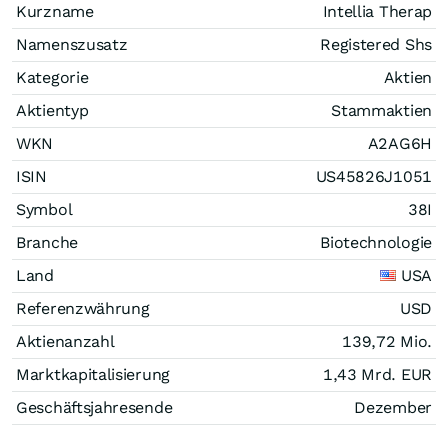
Kurzname
Intellia Therap
Namenszusatz
Registered Shs
Kategorie
Aktien
Aktientyp
Stammaktien
WKN
A2AG6H
ISIN
US45826J1051
Symbol
38I
Branche
Biotechnologie
Land
USA
Referenzwährung
USD
Aktienanzahl
139,72 Mio.
Marktkapitalisierung
1,43 Mrd.
EUR
Geschäftsjahresende
Dezember