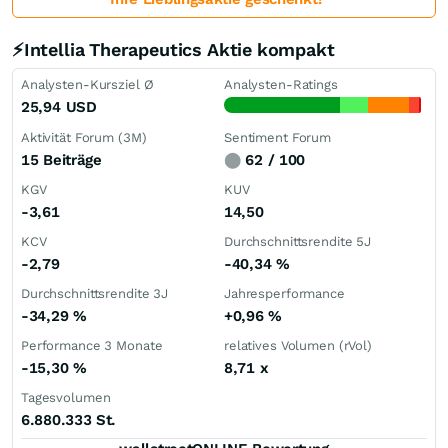
⚡Intellia Therapeutics Aktie kompakt
Analysten-Kursziel Ø
Analysten-Ratings
25,94
USD
Aktivität Forum (3M)
Sentiment Forum
15 Beiträge
⬤
62 / 100
KGV
KUV
-3,61
14,50
KCV
Durchschnittsrendite 5J
-2,79
-40,34
%
Durchschnittsrendite 3J
Jahresperformance
-34,29
%
+0,96
%
Performance 3 Monate
relatives Volumen (rVol)
-15,30
%
8,71
x
Tagesvolumen
6.880.333 St.