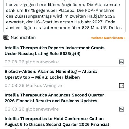
Lonvo-z gegen hereditäres Angioödem: Die Attackenrate
sank um 87 % gegenüber Placebo. Die FDA-Annahme
des Zulassungsantrags wird im zweiten Halbjahr 2026
erwartet, der US-Start im ersten Halbjahr 2027. Ende
Juni verfügte das Unternehmen über 628 Mio. US-Dollar.
Nachrichten
weitere Nachrichten »
Intellia Therapeutics Reports Inducement Grants
Under Nasdaq Listing Rule 5635(c)(4)
07.08.26
globenewswire
Biotech-Aktien: Akamai: Höhenflug – Allianz:
Operativ top – MüRü: Locker bleiben
07.08.26
Markus Weingran
Intellia Therapeutics Announces Second Quarter
2026 Financial Results and Business Updates
06.08.26
globenewswire
Intellia Therapeutics to Hold Conference Call on
August 6 to Discuss Second Quarter 2026 Financial