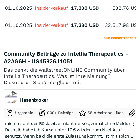
01.10.2025
01.10.2025
Insiderverkauf
17,380
USD
538,78
US
01.10.2025
01.10.2025
Insiderverkauf
17,380
USD
32.517,98
US
alle Insidertrades »
Community Beiträge zu Intellia Therapeutics -
A2AG6H - US45826J1051
Das denkt die wallstreetONLINE Community über
Intellia Therapeutics. Was ist Ihre Meinung?
Diskutieren Sie gerne gleich mit!
Hasenbroker
Urgestein
999+ Beiträge
55 erhaltene Likes
S
mich macht der Rücksetzer nicht nervös, zumal ohne Meldung.
Deshalb habe ich Kurse unter 10 € wieder zum Nachkauf
genutzt. Wenn bald die erste Zulassung kommt, ist mit solchen