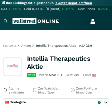
🎁 Ihre Lieblingsaktie geschenkt.
→ Jetzt Depot eröffnen
DAX
+0,69
%
Gold
0,00
%
Öl (Brent)
+0,02
%
Dow Jones
+0,25
%
Aktien
Intellia Therapeutics Aktie | A2AG6H
Startseite
Intellia Therapeutics
Aktie
Aktie
WKN:
A2AG6H
SYM:
38I
Land
Alarme
Zur Watchlist
Zum Portfolio
einrichten
hinzufügen
hinzufügen
Tradegate