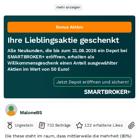
Kurskapriolen sowieso erst mal Schluss.
mehr anzeigen
Bonus Aktion
Ihre Lieblingsaktie geschenkt
Alle Neukunden, die bis zum 31.08.2026 ein Depot bei
SMARTBROKER+ eröffnen, erhalten als
Willkommensgeschenk einen Anteil ausgewählter
Aktien im Wert von 50 Euro!
Jetzt Depot eröffnen und sichern!
MaloneBS
Urgestein
732 Beiträge
122 erhaltene Likes
S
Die these steht im raum, dass mittlerweile die mehrheit (80%)