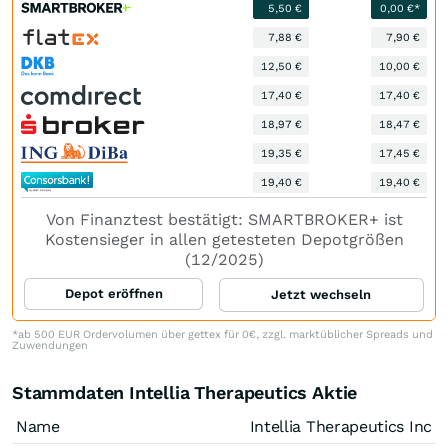
5,50 €
0,00 €*
7,88 €
7,90 €
12,50 €
10,00 €
17,40 €
17,40 €
18,97 €
18,47 €
19,35 €
17,45 €
19,40 €
19,40 €
Von Finanztest bestätigt: SMARTBROKER+ ist
Kostensieger in allen getesteten Depotgrößen
(12/2025)
Depot eröffnen
Jetzt wechseln
*ab 500 EUR Ordervolumen über gettex für 0€, zzgl. marktüblicher Spreads und
Zuwendungen
Stammdaten Intellia Therapeutics Aktie
Name
Intellia Therapeutics Inc