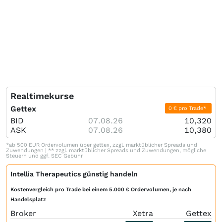
Realtimekurse
Gettex
0 € pro Trade*
BID
07.08.26
10,320
ASK
07.08.26
10,380
*ab 500 EUR Ordervolumen über gettex, zzgl. marktüblicher Spreads und
Zuwendungen | ** zzgl. marktüblicher Spreads und Zuwendungen, mögliche
Steuern und ggf. SEC Gebühr
Intellia Therapeutics günstig handeln
Kostenvergleich pro Trade bei einem 5.000 € Ordervolumen, je nach
Handelsplatz
Broker
Xetra
Gettex