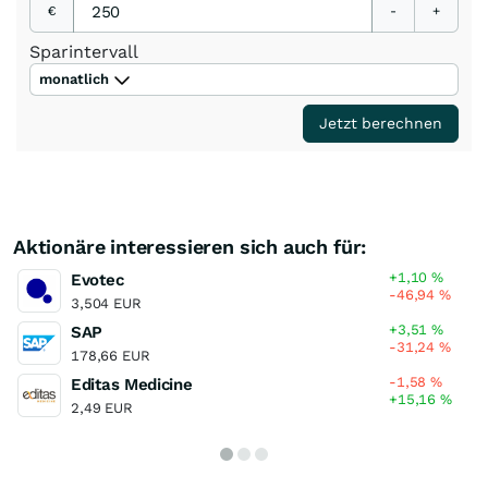
€
-
+
Sparintervall
monatlich
Jetzt berechnen
Aktionäre interessieren sich auch für:
+1,10
%
Evotec
-46,94
%
3,504 EUR
+3,51
%
SAP
-31,24
%
178,66 EUR
-1,58
%
Editas Medicine
+15,16
%
2,49 EUR