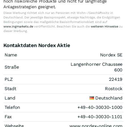
hoch risikoreiche Produkte und nicht für langfristige
Anlagestrategien geeignet.
Diese Werbung richtet sich nur an Personen mit Wohn-/Geschäftssitz in
Deutschland. Der jeweilige Basisprospekt, etwaige Nachträge, die Endgültigen
Bedingungen sowie das maßgebliche Basisinformationsblatt sind auf
www.ingmarkets.de
veröffentlicht. Beachten Sie auch die
weiteren Hinweise
zu
dieser Werbung.
Kontaktdaten Nordex Aktie
Name
Nordex SE
Langenhorner Chaussee
Straße
600
PLZ
22419
Stadt
Rostock
Land
Deutschland
Telefon
+49-40-30030-1000
Fax
+49-40-30030-1101
Webseite
www.nordex-online.com