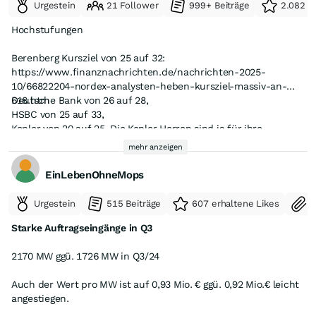
Urgestein
21 Follower
999+ Beiträge
2.082 e
Hochstufungen
Berenberg Kursziel von 25 auf 32:
https://www.finanznachrichten.de/nachrichten-2025-
10/66822204-nordex-analysten-heben-kursziel-massiv-an-
618.htm
Deutsche Bank von 26 auf 28,
HSBC von 25 auf 33,
Kepler von 20 auf 25. Die Kepler Herren sind ja für ihre
"Treffsicherheit" bekannt. Ihr letztes Ruhmesblatt vom
mehr anzeigen
30.06.2025: "Nordex Aktie zu teuer Kepler sorgt fuer Abverkauf"
https://www.deraktionaer.de/artikel/mobilitaet-oel-
EinLebenOhneMops
energie/nordex-aktie-zu-teuer-kepler-sorgt-fuer-abverkauf-
Da Stand die Nordex Aktie bei €18,56 und die Helden haben sie
20382431.html?feed=TRtvHrugxEKV2n-qR2P-ag
dann von 14 auf 18 Euro (unter aktuellem Kurs!) und das
Urgestein
515 Beiträge
607 erhaltene Likes
S
Rating von Kaufen auf Halten gesetzt mit dem Kommentar
"Nach dem deutlichen Kursanstieg der vergangenen Monate
Starke Auftragseingänge in Q3
sei das Chance-Risiko-Verhältnis der Aktie nicht mehr
attraktiv genug, heißt es in der neuen Studie." Wer so blöd war,
2170 MW ggü. 1726 MW in Q3/24
auf Kepler zu hören, hat aktuell 44% Gewinn in 4 Monaten
verpasst. Herzlichen Glückwunsch!
Auch der Wert pro MW ist auf 0,93 Mio. € ggü. 0,92 Mio.€ leicht
angestiegen.