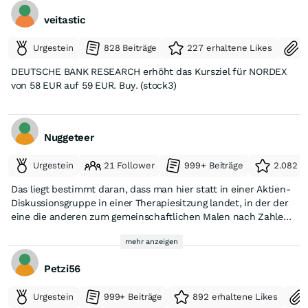
veitastic
Urgestein
828 Beiträge
227 erhaltene Likes
S
DEUTSCHE BANK RESEARCH erhöht das Kursziel für NORDEX
von 58 EUR auf 59 EUR. Buy. (stock3)
Nuggeteer
Urgestein
21 Follower
999+ Beiträge
2.082 e
Das liegt bestimmt daran, dass man hier statt in einer Aktien-
Diskussionsgruppe in einer Therapiesitzung landet, in der der
eine die anderen zum gemeinschaftlichen Malen nach Zahlen
ermuntert, ein anderer sein Tourette-Syndrom auslebt und
mehr anzeigen
wieder ein anderer Jünger für die rote Kommune zu gewinnen
sucht. Alles nichts für mich. Weiter viel Spaß in der
Petzi56
Therapiegruppe!
Urgestein
999+ Beiträge
892 erhaltene Likes