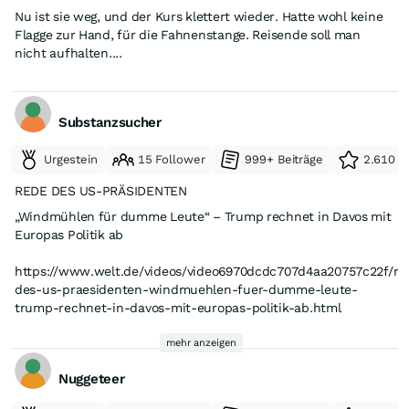
Nu ist sie weg, und der Kurs klettert wieder. Hatte wohl keine
Flagge zur Hand, für die Fahnenstange. Reisende soll man
nicht aufhalten....
Substanzsucher
Urgestein
15 Follower
999+ Beiträge
2.610 e
REDE DES US-PRÄSIDENTEN
„Windmühlen für dumme Leute“ – Trump rechnet in Davos mit
Europas Politik ab
https://www.welt.de/videos/video6970dcdc707d4aa20757c22f/re
des-us-praesidenten-windmuehlen-fuer-dumme-leute-
trump-rechnet-in-davos-mit-europas-politik-ab.html
Man muß Trump nicht mögen, seine Worte sind jedoch
meinungsbildend und können dadurch einen gewissen
mehr anzeigen
Einfluss auf das Business haben.
Nuggeteer