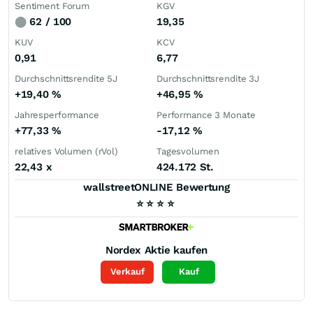
Sentiment Forum
KGV
⬤
62 / 100
19,35
KUV
KCV
0,91
6,77
Durchschnittsrendite 5J
Durchschnittsrendite 3J
+19,40
%
+46,95
%
Jahresperformance
Performance 3 Monate
+77,33
%
-17,12
%
relatives Volumen (rVol)
Tagesvolumen
22,43
x
424.172 St.
wallstreetONLINE Bewertung
⭐
⭐
⭐
⭐
Nordex
Aktie kaufen
Verkauf
Kauf