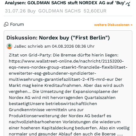
Analysen:
GOLDMAN SACHS stuft NORDEX AG auf 'Buy'
31.07.26
Buy
GOLDMAN SACHS
52,60EUR
Forum
weitere Diskussionen »
Diskussion:
Nordex buy ("First Berlin")
JaBec schrieb am 04.08.2026 08:36 Uhr
Zitat von Grid-Party: Die Bremse dürfte hierin liegen:
https://www.wallstreet-online.de/nachricht/21153200-
eqs-news-nordex-group-staerkt-finanzielle-flexibilitaet-
erweiterter-esg-gebundener-syndizierter-
multiwaehrungs-garantiefazilitaet-2-475-mrd-eur Der
Markt mag keine Kreditaufnahmen. Aber das wird auch
vergehen... Die Umsetzung der Expansionsplaene der
Nordex AG wird mit hervorragenden Quartalszahlen
bestaetigtUnsere betriebswirtschaftlichen
Grundkenntnisse vermitteln uns zur
Produktionserweiterung der Nordex AG bedarf es
nachvollziehbarhoeheren Vorleistungen die wiederum
einer hoeheren Kapitaldeckung beduerfen. Also ein voellig
normaler und gesunder Ablauf den auch die Boerse .....