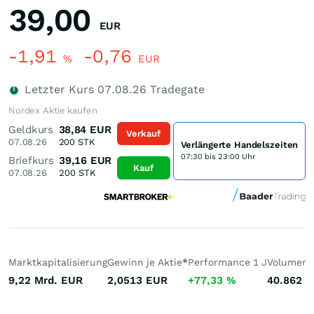
39,00
EUR
-1,91
-0,76
%
EUR
Letzter Kurs
07.08.26
Tradegate
Nordex Aktie kaufen
Geldkurs
38,84
EUR
Verkauf
07.08.26
200
STK
Verlängerte Handelszeiten
07:30 bis 23:00 Uhr
Briefkurs
39,16
EUR
Kauf
07.08.26
200
STK
Marktkapitalisierung
Gewinn je Aktie
*
Performance 1 J
Volumen 
9,22 Mrd.
EUR
2,0513
EUR
+77,33
%
40.862
S