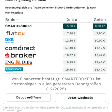
Kostenvergleich pro Trade bei einem 5.000 € Ordervolumen, je nach
Handelsplatz
Broker
Xetra
Gettex
5,50 €
0,00 €*
7,88 €
7,90 €
12,50 €
10,00 €
17,40 €
17,40 €
18,97 €
18,47 €
19,35 €
17,45 €
19,40 €
19,40 €
Von Finanztest bestätigt: SMARTBROKER+ ist
Kostensieger in allen getesteten Depotgrößen
(12/2025)
Depot eröffnen
Jetzt wechseln
*ab 500 EUR Ordervolumen über gettex für 0€, zzgl. marktüblicher Spreads und
Zuwendungen