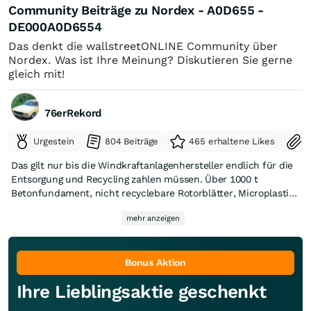
Community Beiträge zu Nordex - A0D655 -
DE000A0D6554
Das denkt die wallstreetONLINE Community über
Nordex. Was ist Ihre Meinung? Diskutieren Sie gerne
gleich mit!
76erRekord
Urgestein
804 Beiträge
465 erhaltene Likes
S
Das gilt nur bis die Windkraftanlagenhersteller endlich für die
Entsorgung und Recycling zahlen müssen. Über 1000 t
Betonfundament, nicht recyclebare Rotorblätter, Microplastik
auf den Feldern, etc. , sobald die linksideologische ReGIERung
mehr anzeigen
von einer umweltfreundlichen Heimatliebenden abgelöst wird,
wendet sich das Blatt !
Bonus Aktion
Ihre Lieblingsaktie geschenkt