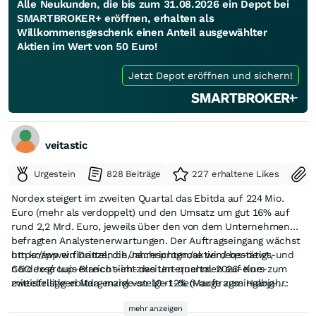
Alle Neukunden, die bis zum 31.08.2026 ein Depot bei
SMARTBROKER+ eröffnen, erhalten als
Willkommensgeschenk einen Anteil ausgewählter
Aktien im Wert von 50 Euro!
Jetzt Depot eröffnen und sichern!
veitastic
Urgestein
828 Beiträge
227 erhaltene Likes
S
Nordex steigert im zweiten Quartal das Ebitda auf 224 Mio.
Euro (mehr als verdoppelt) und den Umsatz um gut 16% auf
rund 2,2 Mrd. Euro, jeweils über den von dem Unternehmen
befragten Analystenerwartungen. Der Auftragseingang wächst
um knapp ein Drittel; die Jahresprognose wird bestätigt, und
https://www.finanzen.ch/nachrichten/aktien/eqs-news-
CEO José Luis Blanco sieht das Unternehmen auf Kurs zum
nordex-group-erreicht-im-zweiten-quartal-2026-eine-
mittelfristigen Margenziel von 10–12% (Marge zum Halbjahr:
zweistellige-ebitda-marge-steigert-den-auftragseingang-
9,4%). (stock3)
deutlich-und-erzielt-einen-positiven-freien-cashflow-
mehr anzeigen
1036376583