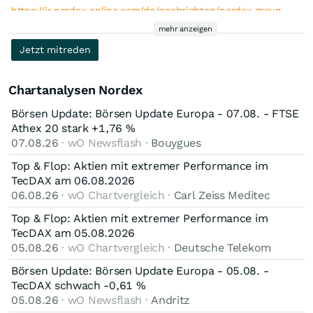
https://ir.nordex-online.com/de/nachrichten/nordex-group-
sch…
mehr anzeigen
Jetzt mitreden
Chartanalysen Nordex
Börsen Update: Börsen Update Europa - 07.08. - FTSE
Athex 20 stark +1,76 %
07.08.26
· wO Newsflash ·
Bouygues
Top & Flop: Aktien mit extremer Performance im
TecDAX am 06.08.2026
06.08.26
· wO Chartvergleich ·
Carl Zeiss Meditec
Top & Flop: Aktien mit extremer Performance im
TecDAX am 05.08.2026
05.08.26
· wO Chartvergleich ·
Deutsche Telekom
Börsen Update: Börsen Update Europa - 05.08. -
TecDAX schwach -0,61 %
05.08.26
· wO Newsflash ·
Andritz