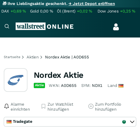
🎁 Ihre Lieblingsaktie geschenkt.
→ Jetzt Depot eröffnen
DAX
+0,69
%
Gold
0,00
%
Öl (Brent)
+0,02
%
Dow Jones
+0,25
%
Aktien
Nordex Aktie | A0D655
Startseite
Nordex Aktie
Aktie
WKN:
A0D655
SYM:
NDX1
Land
Alarme
Zur Watchlist
Zum Portfolio
einrichten
hinzufügen
hinzufügen
Tradegate