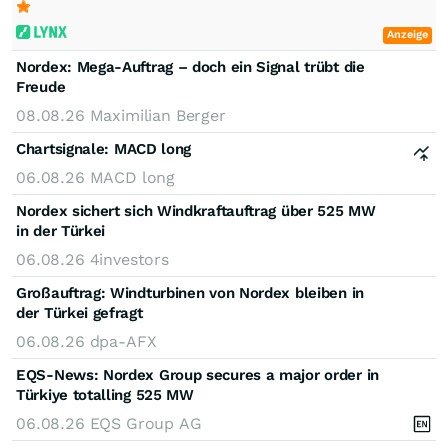
Anzeige
Nordex: Mega-Auftrag – doch ein Signal trübt die
Freude
08.08.26
Maximilian Berger
Chartsignale:
MACD long
06.08.26
MACD long
Nordex sichert sich Windkraftauftrag über 525 MW
in der Türkei
06.08.26
4investors
Großauftrag: Windturbinen von Nordex bleiben in
der Türkei gefragt
06.08.26
dpa-AFX
EQS-News: Nordex Group secures a major order in
Türkiye totalling 525 MW
06.08.26
EQS Group AG