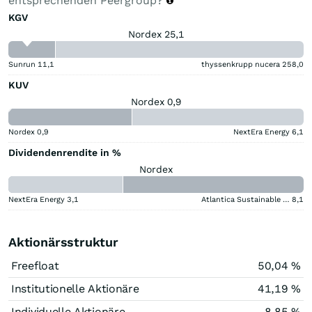
entsprechenden Peergroup?
KGV
Nordex 25,1
Sunrun
11,1
thyssenkrupp nucera
258,0
KUV
Nordex 0,9
Nordex
0,9
NextEra Energy
6,1
Dividendenrendite in %
Nordex
NextEra Energy
3,1
Atlantica Sustainable Infrastructure
8,1
Aktionärsstruktur
Freefloat
50,04 %
Institutionelle Aktionäre
41,19 %
Individuelle Aktionäre
8,85 %