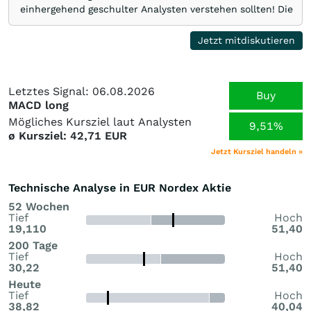
einhergehend geschulter Analysten verstehen sollten! Die
Nordex AG liefert erfolgreich Windkraftanlagen mit hohen
Zuwachsraten in alle Herrenlaender miteingeschlossen
Jetzt mitdiskutieren
langfristiger Service und Wartungsvertraege. Der Kurswert
konsolidiert derzeit zudem mehrfach die
Unterstuetzungslinie durch Leerverkaeufer um die 36
Letztes Signal: 06.08.2026
EUR-Zone erfolgreich getestet wurde.Der Kurs findet sich
Buy
MACD long
zu diesen Attacken sehr schnell bei 40 EUR wieder. …
Mögliches Kursziel laut Analysten
9,51%
ø Kursziel: 42,71 EUR
Jetzt Kursziel handeln »
Technische Analyse in EUR Nordex Aktie
52 Wochen
Tief
Hoch
19,110
51,40
200 Tage
Tief
Hoch
30,22
51,40
Heute
Tief
Hoch
38,82
40,04