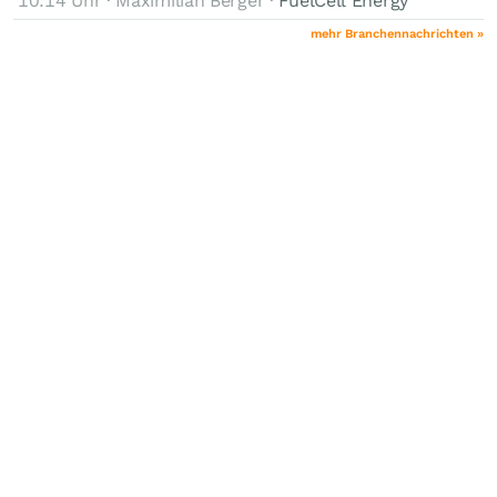
10:14 Uhr · Maximilian Berger ·
FuelCell Energy
mehr Branchennachrichten »