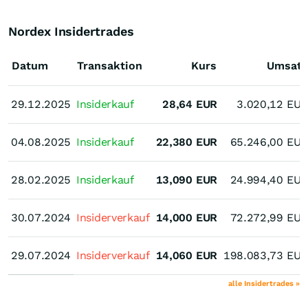
Nordex Insidertrades
Datum
Transaktion
Kurs
Umsatz
29.12.2025
29.12.2025
Insiderkauf
28,64
EUR
3.020,12
EUR
04.08.2025
04.08.2025
Insiderkauf
22,380
EUR
65.246,00
EUR
28.02.2025
28.02.2025
Insiderkauf
13,090
EUR
24.994,40
EUR
30.07.2024
30.07.2024
Insiderverkauf
14,000
EUR
72.272,99
EUR
29.07.2024
29.07.2024
Insiderverkauf
14,060
EUR
198.083,73
EUR
alle Insidertrades »